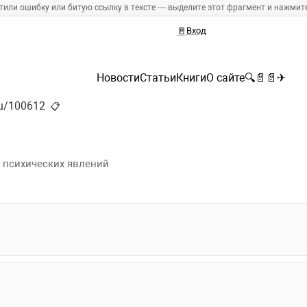
тили ошибку или битую ссылку в тексте — выделите этот фрагмент и нажмите 
🚪
Вход
Новости
Статьи
Книги
О сайте
🔍
📄
📄
✈
.ru/100612
📋
 психических явлений