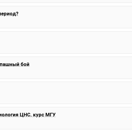
период?
опашный бой
иология ЦНС. курс МГУ