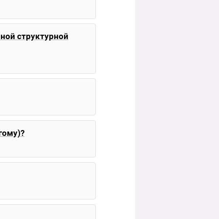
рной структурной
гому)?