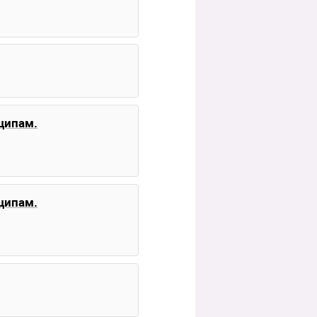
ципам.
ципам.