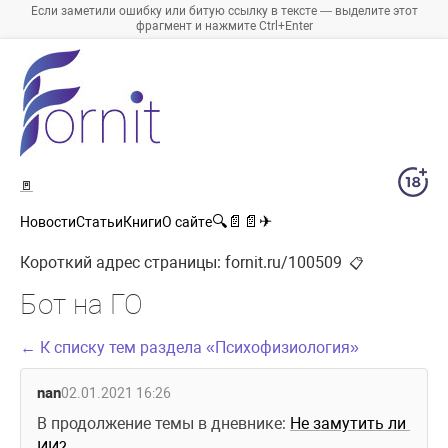
Если заметили ошибку или битую ссылку в тексте — выделите этот
фрагмент и нажмите Ctrl+Enter
🚪
🔍
📄
📄
✈
Новости
Статьи
Книги
О сайте
Короткий адрес страницы:
fornit.ru/100509
📋
Бот на ГО
← К списку тем раздела «Психофизиология»
nan
02.01.2021 16:26
В продолжение темы в дневнике: 
Не замутить ли 
ИИ?..