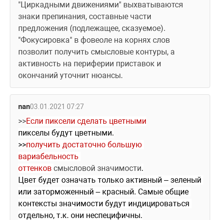
"Циркадными движениями" выхватываются 
знаки препинания, составные части 
предложения (подлежащее, сказуемое). 
"Фокусировка" в фовеоле на корнях слов 
позволит получить смысловые контуры, а 
активность на периферии приставок и 
окончаний уточнит нюансы.
nan
03.01.2021 07:27
>>
Если пиксели сделать цветными
пикселы будут цветными.
>>
получить достаточно большую 
вариабельность 
оттенков 
смысл
овой 
значим
ости
.
Цвет будет означать только активный – зеленый 
или заторможенный – красный. Самые общие 
контексты значимости будут индицироваться 
отдельно, т.к. они неспецифичны.