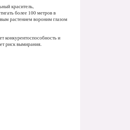
ьный краситель,
игать более 100 метров в
овым растением вороним глазом
ает конкурентоспособность и
ет риск вымирания.