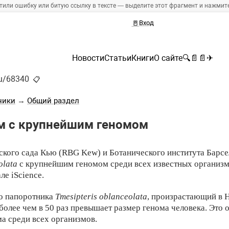
тили ошибку или битую ссылку в тексте — выделите этот фрагмент и нажмите 
🚪
Вход
Новости
Статьи
Книги
О сайте
🔍
📄
📄
✈
ru/68340
📋
ники
→
Общий раздел
м с крупнейшим геномом
ского сада Кью (RBG Kew) и Ботанического института Барс
olata
с крупнейшим геномом среди всех известных организм
ле iScience.
о папоротника
Tmesipteris oblanceolata
, произрастающий в 
более чем в 50 раз превышает размер генома человека. Это 
ма среди всех организмов.