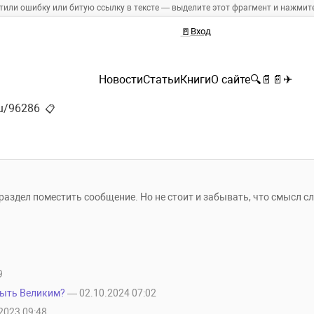
тили ошибку или битую ссылку в тексте — выделите этот фрагмент и нажмите 
🚪
Вход
Новости
Статьи
Книги
О сайте
🔍
📄
📄
✈
ru/96286
📋
 раздел поместить сообщение. Но не стоит и забывать, что смысл с
9
быть Великим?
— 02.10.2024 07:02
2023 09:48