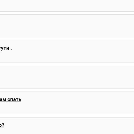
ути .
ам спать
ю?