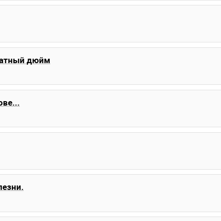
ратный дюйм
ве...
лезни.