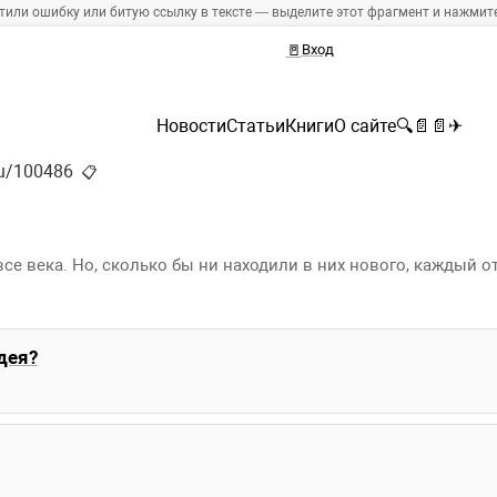
тили ошибку или битую ссылку в тексте — выделите этот фрагмент и нажмите 
🚪
Вход
Новости
Статьи
Книги
О сайте
🔍
📄
📄
✈
.ru/100486
📋
се века. Но, сколько бы ни находили в них нового, каждый от
дея?