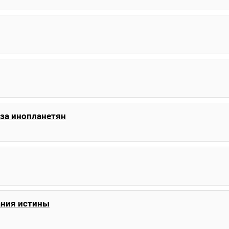
аза инопланетян
ания истины