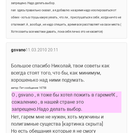
запрещено.Надо делать выбор.
nan  здесь правильно сказал , а я добавлю: на время надо изолироваться от 
обеих - хоть в глушь какую уехать , что ли ,  прислушаться к себе , когда ничто не 
отвлекает.А , вообще , не надо спешить , время все расставляет на свои места.( 
Хотя советы все мастаки давать , пока себя лично это не касается)
gsvano
11.03.2010 20:11
Большое спасибо Николай, твои советы как 
всегда стоят того, что бы, как минимум, 
хорошенько над ними подумать.
автор: Пит сообщение 16758
О , gsvano , я тоже бы хотел пожить в гареме!К , 
сожалению , в нашей стране это 
запрещено.Надо делать выбор.
Нет, гарем мне не нужен, хоть мужчины и 
полигамные существа [картинка скрыта]  
Но есть обещания которые я не смогу 