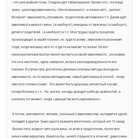
– это уже крайние точки .Следом идет табакокурение .Кроме того , что я еще 
вижу : шоколадозависимость, «без солененького –и жизни нет!» , шопинг , 
Интернет- зависимость, игромания , трудоголизм ,автомания и т.п. Далее идет 
зависимость мужа от жены 
( и наоборот), женщины от мужчины ( и наоборот), 
детей от родителей 
( и наоборот) и т.п. Мне трудно судить процессах, 
происходящих 
в нашей психике , но ,судя по всему , зависимость возникает 
тогда , когда человеку чего-то 
и где-то не хватает по жизни. Но вот 
насколькочеловек быстро может выпасть из своей зависимости 
, осознавая, 
что он в нее попал , здесь ,наверное , вопрос уже индивидуальности его 
психики. В статье 
nana
достаточно детально описаны методы выхода из 
зависимости , но по моим наблюдениям , самый действенный способ – когда 
чем-топо голове стукает. 
Это может быть здоровье, несчастный случай , 
потеря близких и т.п.. Но , все же , не надо доводит ьсебя до крайностей , а 
осознать тот момент , когда « дальше так жить невозможно».
А потом , мне кажется , человек , склонный к зависимостям , выпадая из одной, 
попадает в другую. Знаю одного бывшего алкоголика , который лет 10 назад 
бросил пить, когда от него ушла жена , но впал в трудоголизм , после чего 
жена к нему вернулась. Казалось бы , ничего страшного в этом нет , даже очень 