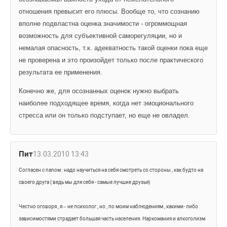
отношения превысит его плюсы. Вообще то, что сознанию 
вполне подвластна оценка значимости - огроммощная 
возможность для субъективной саморегуляции, но и 
немалая опасность, т.к. адекватность такой оценки пока еще 
не проверена и это произойдет только после практического 
результата ее применения.
Конечно же, для осознанных оценок нужно выбрать 
наиболее подходящее время, когда нет эмоционального 
стресса или он только подступает, но еще не овладел.
Пит
13.03.2010 13:43
Согласен с nanом : надо научиться на себя смотреть со стороны , как будто на 
своего друга ( ведь мы для себя - самые лучшие друзья) 
Честно оговоря , я – не психолог , но , по моим наблюдениям , какими- либо 
зависимостями страдает большая часть населения. Наркомания и алкоголизм 