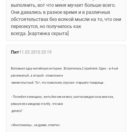
выполнить, вот что меня мучает больше всего.
Они давались в разное время и в различных 
обстоятельствах без всякой мысли на то, что они 
пересекутся, но получилось как 
всегда. [картинка скрыта]
Пит
11.03.2010 20:19
Вспомнил одну житейскую историю . Встретились 2 приятеля. Один – в 4-ый 
раз женатый , а 
второй –помоложе и
 менее опытный. Тот , что помоложе, спросил 
старшего товарища :
- Полюбил я женщину , жить без нее не могу ,снится каждую ночь мне она , 
ревную ее к каждому столбу , что мне
 делать?
«Многоженец» , не думая , ответил :