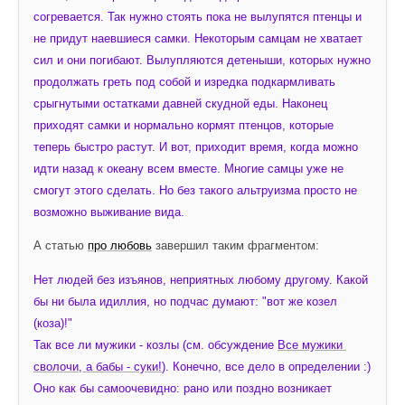
согревается. Так нужно стоять пока не вылупятся птенцы и 
не придут наевшиеся самки. Некоторым самцам не хватает 
сил и они погибают. Вылупляются детеныши, которых нужно 
продолжать греть под собой и изредка подкармливать 
срыгнутыми остатками давней скудной еды. Наконец 
приходят самки и нормально кормят птенцов, которые 
теперь быстро растут. И вот, приходит время, когда можно 
идти назад к океану всем вместе. Многие самцы уже не 
смогут этого сделать. Но без такого альтруизма просто не 
возможно выживание вида.
А статью 
про любовь
 завершил таким фрагментом:
Нет людей без изъянов, неприятных любому другому. Какой 
бы ни была идиллия, но подчас думают: "вот же козел 
(коза)!"
Так все ли мужики - козлы (см. обсуждение 
Все мужики 
сволочи, а бабы - суки!
). Конечно, все дело в определении :) 
Оно как бы самоочевидно: рано или поздно возникает 