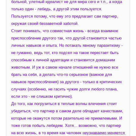
больной, улетный идеалист не для мира сего и т.п., а когда 
только один - лебедь, а другой этим пользуется. 
Пользуется потому, что ему это предлагает сам партнер, 
окружая своей беззаветной заботой.
Стоит понимать, что совместная жизнь - всегда взаимное 
приспособление другого так, что другой становится частью 
личных навыков и опыта. Но потакать явному паразитизму - 
не гуманно, ведь тот, кто подсел на такое перестает быть 
способным к личной адаптации и становится домашним 
животным. И уж в самом начале отношений не нужно все 
брать на себя, а делать что-то серьезное (важное для 
навыков приспособления) за другого - только в критических 
случаях (особенно, не гасить чужие долги любого плана, 
если это - не слишком критично).
До того, как погрузиться в теплые волны влечения стоит 
убедиться, что партнер в самом деле обладает качествами, 
которые не окажутся потом разительно не приемлемыми. И 
тоже готов побыть лебедем. Хотя... возможно, что партнер 
на всю жизнь, в то время как человек 
неузнаваемо меняется 