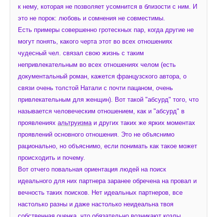
к нему, которая не позволяет усомнится в близости с ним. И 
это не порок: любовь и сомнения не совместимы.
Есть примеры совершенно гротескных пар, когда другие не 
могут понять, какого черта этот во всех отношениях 
чудесный чел. связал свою жизнь с таким 
непривлекательным во всех отношениях челом (есть 
документальный роман, кажется французского автора, о 
связи очень толстой Натали с почти пацаном, очень 
привлекательным для женщин). Вот такой "абсурд" того, что 
называется человеческим отношением, как и "абсурд" в 
проявлениях 
альтруизма
 и других таких же ярких моментах 
проявлений основного отношения. Это не объяснимо 
рационально, но объяснимо, если понимать как такое может 
происходить и почему.
Вот отчего повальная ориентация людей на поиск 
идеального для них партнера заранее обречена на провал и 
вечность таких поисков. Нет идеальных партнеров, все 
настолько разны и даже настолько неидеальна твоя 
собственная оценка, что обязательно возникают козлы. 