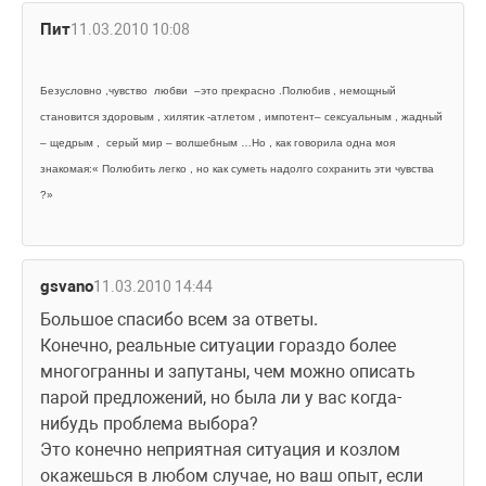
Пит
11.03.2010 10:08
Безусловно ,чувство 
любви 
–это прекрасно .Полюбив , немощный 
становится здоровым , хилятик -атлетом , импотент– сексуальным , жадный 
– щедрым , 
серый мир – волшебным …Но , как говорила одна моя 
знакомая:« Полюбить легко , но как суметь
надолго сохранить эти чувства 
?»
gsvano
11.03.2010 14:44
Большое спасибо всем за ответы.
Конечно, реальные ситуации гораздо более 
многогранны и запутаны, чем можно описать 
парой предложений, но была ли у вас когда-
нибудь проблема выбора?
Это конечно неприятная ситуация и козлом 
окажешься в любом случае, но ваш опыт, если 