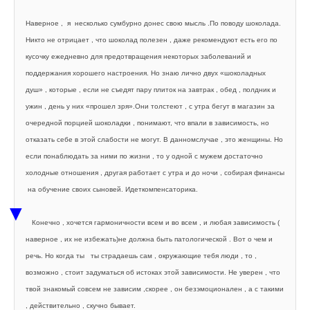
Наверное , 
я 
несколько сумбурно донес свою мысль .По поводу шоколада. 
Никто не отрицает , что шоколад полезен , даже рекомендуют есть его по 
кусочку ежедневно для предотвращения некоторых заболеваний и 
поддержания хорошего настроения. Но знаю лично двух «шоколадных 
душ» , которые , если не съедят пару плиток на завтрак , обед , полдник и 
ужин , день у них «прошел зря».Они толстеют , с утра бегут в магазин за 
очередной порцией шоколадки , понимают, что впали в зависимость, но 
отказать себе в этой слабости не могут. В данномслучае , это женщины. Но 
если понаблюдать за ними по жизни , то у одной с мужем достаточно 
холодные отношения , другая работает с утра и до ночи , собирая финансы 
на обучение своих сыновей. Идеткомпенсаторика.
▼
Конечно , хочется гармоничности всем и во всем , и любая зависимость ( 
наверное , их не избежать)не должна быть патологической . Вот о чем и 
речь. Но когда ты 
ты страдаешь сам , окружающие тебя люди , то , 
возможно , стоит задуматься об истоках этой зависимости. Не уверен , что 
твой знакомый совсем не зависим ,скорее , он безэмоционален , а с такими 
, действительно , скучно бывает. 