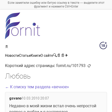
Если заметили ошибку или битую ссылку в тексте — выделите этот
фрагмент и нажмите Ctrl+Enter
🚪
🔍
📄
📄
✈
Новости
Статьи
Книги
О сайте
Короткий адрес страницы:
fornit.ru/101793
📋
Любовь
← К списку тем раздела «вечное»
gsvano
10.03.2010 20:07
Недавно в моей жизни встал очень непростой 
вопрос о любви и я растерялся.