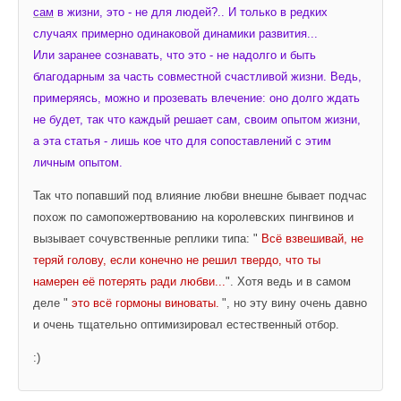
сам
 в жизни, это - не для людей?.. И только в редких 
случаях примерно одинаковой динамики развития... 
Или заранее сознавать, что это - не надолго и быть 
благодарным за часть совместной счастливой жизни. Ведь, 
примеряясь, можно и прозевать влечение: оно долго ждать 
не будет, так что каждый решает сам, своим опытом жизни, 
а эта статья - лишь кое что для сопоставлений с этим 
личным опытом.
Так что попавший под влияние любви внешне бывает подчас 
похож по самопожертвованию на королевских пингвинов и 
вызывает сочувственные реплики типа: " 
Всё взвешивай, не 
теряй голову, если конечно не решил твердо, что ты 
намерен её потерять ради любви...
". Хотя ведь и в самом 
деле "
 это всё гормоны виноваты.
", но эту вину очень давно 
и очень тщательно оптимизировал естественный отбор.
:)