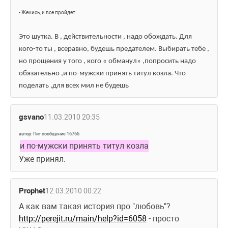
- Женись, и все пройдет.
Это шутка. В , действительности , надо обождать. Для 
кого-то ты , всеравно, будешь предателем. Выбирать тебе , 
но прощения у того , кого « обманул» ,попросить надо 
обязательно ,и по-мужски принять титул
 козла. Что 
поделать ,для всех мил не будешь
gsvano
11.03.2010 20:35
автор: Пит сообщение 16765
и по-мужски принять титул козла
Уже принял.
Prophet
12.03.2010 00:22
А как вам такая история про "любовь"? 
http://perejit.ru/main/help?id=6058
 - просто 