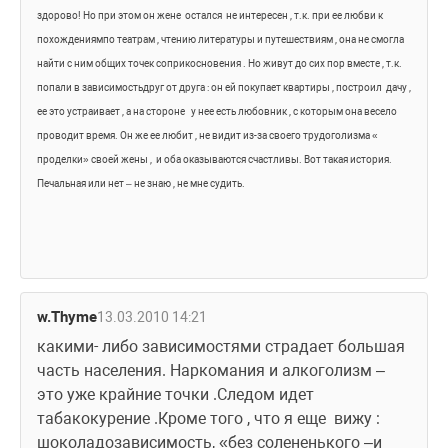
здорово! Но при этом он жене 
остался 
не интересен , т.к. при ее любви к 
похождениямпо театрам , чтению литературы и путешествиям , она не смогла 
найти с ним общих точек соприкосновения . Но живут до сих пор вместе , т.к. 
попали в зависимостьдруг от друга : он ей покупает квартиры , построил 
дачу , 
ее это устраивает , а на стороне 
у нее есть любовник , с которым она весело 
проводит время. Он же ее любит , не видит из-за своего трудоголизма « 
проделки» своей жены , 
и оба оказываются счастливы. Вот такая история. 
Печальная или нет – не знаю , не мне судить. 
w.Thyme
13.03.2010 14:21
какими- либо зависимостями страдает большая 
часть населения. Наркомания и алкоголизм – 
это уже крайние точки .Следом идет 
табакокурение .Кроме того , что я еще  вижу : 
шоколадозависимость, «без солененького –и 