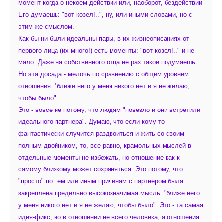
момент когда о некоем действии или, наоборот, бездействии 
Его думаешь: "вот козел!..", ну, или иными словами, но с 
этим же смыслом.
Как бы ни были идеальны пары, в их жизнеописаниях от 
первого лица (их много!) есть моменты: "вот козел!.." и не 
мало. Даже на собственного отца не раз такое подумаешь. 
Но эта досада - мелочь по сравнению с общим уровнем 
отношения: "ближе него у меня никого нет и я не желаю, 
чтобы было". 
Это - вовсе не потому, что людям "повезло и они встретили 
идеального партнера". Думаю, что если кому-то 
фантастически случится раздвоиться и жить со своим 
полным двойником, то, все равно, крамольных мыслей в 
отдельные моменты не избежать, но отношение как к 
самому близкому может сохраняться. Это потому, что 
"просто" по тем или иным причинам с партнером была 
закреплена предельно высокозначимая мысль: "ближе него 
у меня никого нет и я не желаю, чтобы было". Это - та самая 
идея-фикс
, но в отношении не всего человека, а отношения 