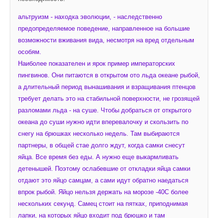
альтруизм - находка эволюции, - наследственно 
предопределяемое поведение, направленное на большие 
возможности вживания вида, несмотря на вред отдельным 
особям.
Наиболее показателен и ярок пример императорских 
пингвинов. Они питаются в открытом ото льда океане рыбой, 
а длительный период вынашивания и взращивания птенцов 
требует делать это на стабильной поверхности, не грозящей 
разломами льда - на суше. Чтобы добраться от открытого 
океана до суши нужно идти вперевалочку и скользить по 
снегу на брюшках несколько недель. Там выбираются 
партнеры, в общей стае долго ждут, когда самки снесут 
яйца. Все время без еды. А нужно еще выкармливать 
детенышей. Поэтому ослабевшие от откладки яйца самки 
отдают это яйцо самцам, а сами идут обратно наедаться 
впрок рыбой. Яйцо нельзя держать на морозе -40С более 
нескольких секунд. Самец стоит на пятках, приподнимая 
лапки, на которых яйцо входит под брюшко и там 