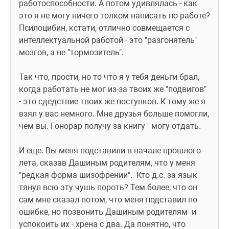
работоспособности. А потом удивлялась - как 
это я не могу ничего толком написать по работе? 
Псилоцибин, кстати, отлично совмещается с 
интеллектуальной работой - это "разгонятель" 
мозгов, а не "тормозитель". 
Так что, прости, но то что я у тебя деньги брал, 
когда работать не мог из-за твоих же "подвигов" 
- это сдедствие твоих же поступков. К тому же я 
взял у вас немного. Мне друзья больше помогли, 
чем вы. Гонорар получу за книгу - могу отдать. 
И еще. Вы меня подставили в начале прошлого 
лета, сказав Дашиным родителям, что у меня 
"редкая форма шизофрении".  Кто д.с. за язык 
тянул всю эту чушь пороть? Тем более, что он 
сам мне сказал потом, что меня подставил по 
ошибке, но позвонить Дашиным родителям  и 
успокоить их - хрена с два. Да понятно, что 