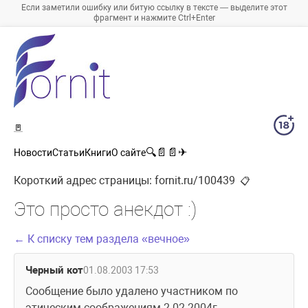
Если заметили ошибку или битую ссылку в тексте — выделите этот
фрагмент и нажмите Ctrl+Enter
🚪
🔍
📄
📄
✈
Новости
Статьи
Книги
О сайте
Короткий адрес страницы:
fornit.ru/100439
📋
Это просто анекдот :)
← К списку тем раздела «вечное»
Черный кот
01.08.2003 17:53
Сообщение было удалено участником по 
этическим соображениям 2.02.2004г.