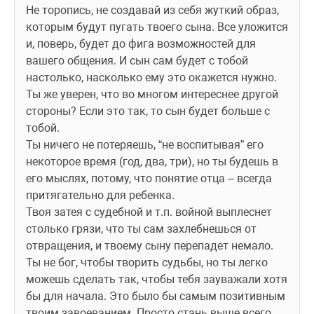
Не торопись, не создавай из себя жуткий образ, 
которым будут пугать твоего сына. Все уложится 
и, поверь, будет до фига возможностей для 
вашего общения. И сын сам будет с тобой 
настолько, насколько ему это окажется нужно. 
Ты же уверен, что во многом интереснее другой 
стороны? Если это так, то сын будет больше с 
тобой.
Ты ничего не потеряешь, “не воспитывая” его 
некоторое время (год, два, три), но ты будешь в 
его мыслях, потому, что понятие отца – всегда 
притягательно для ребенка.
Твоя затея с судебной и т.п. войной выплеснет 
столько грязи, что ты сам захлебнешься от 
отвращения, и твоему сыну перепадет немало. 
Ты не бог, чтобы творить судьбы, но ты легко 
можешь сделать так, чтобы тебя зауважали хотя 
бы для начала. Это было бы самым позитивным 
твоим завоеванием. Просто стань выше всего 