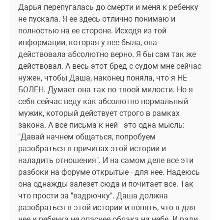
Дарья перепугалась до смерти и меня к ребенку 
не пускала. Я ее здесь отлично понимаю и 
полностью на ее стороне. Исходя из той 
информации, которая у нее была, она 
действовала абсолютно верно. Я бы сам так же 
действовал. А весь этот бред с судом мне сейчас 
нужен, чтобы Даша, наконец поняла, что я НЕ 
БОЛЕН. Думает она так по твоей милости. Но я 
себя сейчас веду как абсолютно нормальный 
мужик, который действует строго в рамках 
закона. А все письма к ней - это одна мысль: 
"Давай начнем общаться, попробуем 
разобраться в причинах этой истории и 
наладить отношения". И на самом деле все эти 
разбоки на форуме открытые - для нее. Надеюсь 
она однажды залезет сюда и почитает все. Так 
что прости за "вздрючку". Даша должна 
разобраться в этой истории и понять, что я для 
нее и ребенка не опаснее облака на небе. И ради 