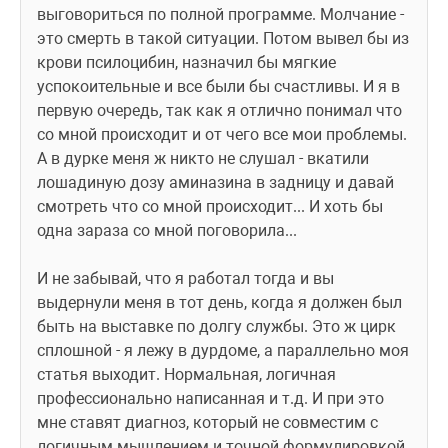
выговориться по полной программе. Молчание - 
это смерть в такой ситуации. Потом вывел бы из 
крови псилоцибин, назначил бы мягкие 
успокоительные и все были бы счастливы. И я в 
первую очередь, так как я отлично понимал что 
со мной происходит и от чего все мои проблемы. 
А в дурке меня ж никто не слушал - вкатили 
лошадиную дозу аминазина в задницу и давай 
смотреть что со мной происходит... И хоть бы 
одна зараза со мной поговорила... 
И не забывай, что я работал тогда и вы 
выдернули меня в тот день, когда я должен был 
быть на выставке по долгу службы. Это ж цирк 
сплошной - я лежу в дурдоме, а параллельно моя 
статья выходит. Нормальная, логичная 
профессионально написанная и т.д. И при это 
мне ставят диагноз, который не совместим с 
логичным мышлением и точной формулировкой 