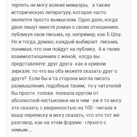
терпеть не могу всякие мемуары,   а также 
историческую литературу, которая часто 
является просто вымыслом. Одно дело, когда 
двое пишут вместе роман о своих отношениях. 
публикуя свои письма, ну. например, как Б Шоу.  
Но и тогда, думаю, каждый выбирает  письма, 
понимая, что они пойдут на публику.  А в твоих 
взаимоотношениях с женой,  когда вы 
представляете  друг друга  как в кривом 
зеркале. то что вы оба можете сказать друг о 
друге?  Если бы и та сторона могла писать 
размышления, подобные твоим,  то у читателей 
бы просто  голова  поехала кругом от 
абсолютной нестыковки ни в чем - уж я то могу 
это сказать с уверенностью на 100 - читала я 
вашу переписку и могу сказать, что это тот же 
разговор, как на этом форуме - глухого с 
немым....