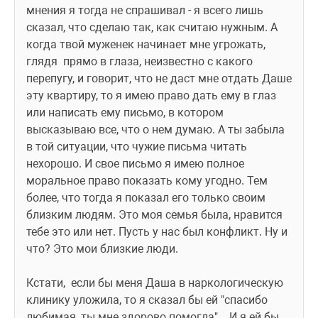
мнения я тогда не спрашивал - я всего лишь 
сказал, что сделаю так, как считаю нужным. А 
когда твой муженек начинает мне угрожать, 
глядя  прямо в глаза, неизвестно с какого 
перепугу, и говорит, что не даст мне отдать Даше 
эту квартиру, то я имею право дать ему в глаз 
или написать ему письмо, в котором 
высказываю все, что о нем думаю. А ты забыла 
в той ситуации, что чужие письма читать 
нехорошо. И свое письмо я имею полное 
моральное право показать кому угодно. Тем 
более, что тогда я показал его только своим 
близким людям. Это моя семья была, нравится 
тебе это или нет. Пусть у нас был конфликт. Ну и 
что? Это мои близкие люди. 
Кстати,  если бы меня Даша в наркологическую 
клинику уложила, то я сказал бы ей "спасибо 
любимая, ты мне здорово помогла"... И я ей бы 