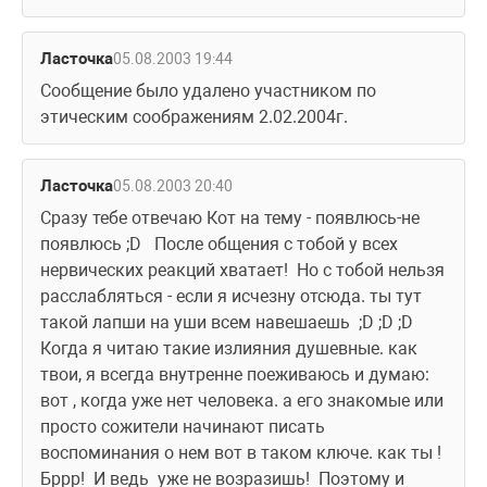
Ласточка
05.08.2003 19:44
Сообщение было удалено участником по 
этическим соображениям 2.02.2004г.
Ласточка
05.08.2003 20:40
Сразу тебе отвечаю Кот на тему - появлюсь-не 
появлюсь ;D   После общения с тобой у всех 
нервических реакций хватает!  Но с тобой нельзя 
расслабляться - если я исчезну отсюда. ты тут 
такой лапши на уши всем навешаешь  ;D ;D ;D   
Когда я читаю такие излияния душевные. как 
твои, я всегда внутренне поеживаюсь и думаю: 
вот , когда уже нет человека. а его знакомые или 
просто сожители начинают писать 
воспоминания о нем вот в таком ключе. как ты !  
Бррр!  И ведь  уже не возразишь!  Поэтому и 