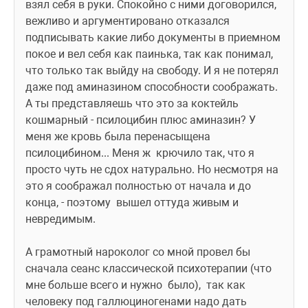
взял себя в руки. Спокойно с ними договорился, 
вежливо и аргументировано отказался 
подписывать какие либо документы в приемном 
покое и вел себя как паинька, так как понимал, 
что только так выйду на свободу. И я не потерял 
даже под аминазином способности соображать. 
А ты представляешь что это за коктейль 
кошмарный - псилоцибин плюс аминазин? У 
меня же кровь была перенасыщена 
псилоцибином... Меня ж  крючило так, что я 
просто чуть не сдох натурально. Но несмотря на 
это я соображал полностью от начала и до 
конца, - поэтому  вышел оттуда живым и 
невредимым. 
А грамотный нароколог со мной провел бы 
сначала сеанс классической психотерапии (что 
мне больше всего и нужно  было),  так как  
человеку под галлюциногенами надо дать 