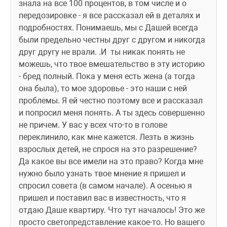
знала на все 100 процентов, в том числе и о 
передозировке - я все рассказал ей в деталях и 
подробностях. Понимаешь, мы с Дашей всегда 
были предельно честны друг с другом и никогда 
друг другу не врали. .И  ты никак понять не 
можешь, что твое вмешательство в эту историю 
- бред полный. Пока у меня есть жена (а тогда 
она была), то мое здоровье - это наши с ней 
проблемы. Я ей честно поэтому все и рассказал 
и попросил меня понять. А ты здесь совершенно 
не причем. У вас у всех что-то в голове 
переклинило, как мне кажется. Лезть в жизнь 
взрослых детей, не спрося на это разрешение? 
Да какое вы все имели на это право? Когда мне 
нужно было узнать твое мнение я пришел и 
спросил совета (в самом начале). А осенью я 
пришел и поставил вас в известность, что я 
отдаю Даше квартиру. Что тут началось! Это же 
просто светопредставление какое-то. Но вашего 