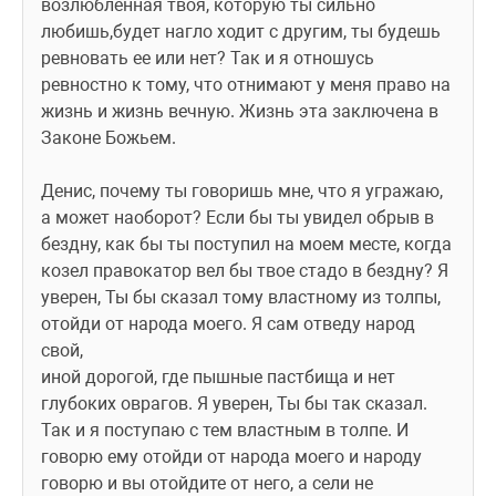
возлюбленная твоя, которую ты сильно 
любишь,будет нагло ходит с другим, ты будешь 
ревновать ее или нет? Так и я отношусь 
ревностно к тому, что отнимают у меня право на 
жизнь и жизнь вечную. Жизнь эта заключена в 
Законе Божьем.
Денис, почему ты говоришь мне, что я угражаю, 
а может наоборот? Если бы ты увидел обрыв в 
бездну, как бы ты поступил на моем месте, когда 
козел правокатор вел бы твое стадо в бездну? Я 
уверен, Ты бы сказал тому властному из толпы, 
отойди от народа моего. Я сам отведу народ 
свой,
иной дорогой, где пышные пастбища и нет 
глубоких оврагов. Я уверен, Ты бы так сказал. 
Так и я поступаю с тем властным в толпе. И 
говорю ему отойди от народа моего и народу 
говорю и вы отойдите от него, а сели не 