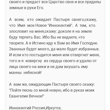
своего и предаст все Царство свое и все пределы 
земные в руки Его.
А   всем,   кто  ожидает  Пастыря  своего,скажу,  
что  Имя  мое Новое "Иннокентий".  А  тем,  кто 
злословит на меня,скажу: доколе я на земле 
буду терпеть Вас. Ибо Вы не ведаете, что 
творите. А я Истино иду к Вам во Имя Господне. 
Званных будет много, да мало будет избранных.  
И если кто постыдится меня или отвергнет меня, 
того и я  извергну  из сердца своего и удалю от 
лица своего на веки и не дам вкушать ему 
манны  небесной!
А  вам же, ожидающие Пастыря своего скажу: 
"Пойте песнь со мной новую, ибо в руках моих 
Евангелие Вечное!"
Иннокентий Россия,Иркутск. 