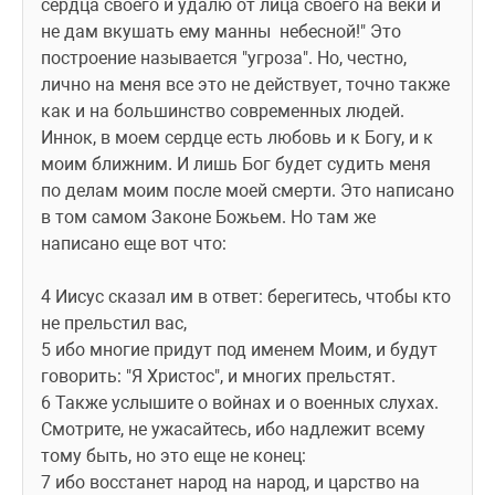
сердца своего и удалю от лица своего на веки и 
не дам вкушать ему манны  небесной!" Это 
построение называется "угроза". Но, честно, 
лично на меня все это не действует, точно также 
как и на большинство современных людей. 
Иннок, в моем сердце есть любовь и к Богу, и к 
моим ближним. И лишь Бог будет судить меня 
по делам моим после моей смерти. Это написано 
в том самом Законе Божьем. Но там же 
написано еще вот что: 
4 Иисус сказал им в ответ: берегитесь, чтобы кто 
не прельстил вас,
5 ибо многие придут под именем Моим, и будут 
говорить: "Я Христос", и многих прельстят.
6 Также услышите о войнах и о военных слухах. 
Смотрите, не ужасайтесь, ибо надлежит всему 
тому быть, но это еще не конец:
7 ибо восстанет народ на народ, и царство на 