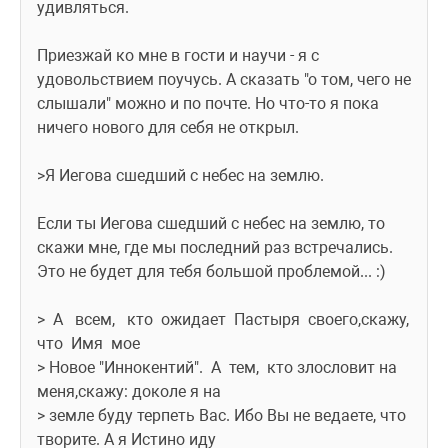
удивляться.
Приезжай ко мне в гости и научи - я с 
удовольствием поучусь. А сказать "о том, чего не 
слышали" можно и по почте. Но что-то я пока 
ничего нового для себя не открыл.
>Я Иегова сшедший с небес на землю.
Если ты Иегова сшедший с небес на землю, то 
скажи мне, где мы последний раз встречались. 
Это не будет для тебя большой проблемой... :)
>  А   всем,   кто  ожидает  Пастыря  своего,скажу,  
что  Имя  мое
> Новое "Иннокентий".  А  тем,  кто злословит на 
меня,скажу: доколе я на
> земле буду терпеть Вас. Ибо Вы не ведаете, что 
творите. А я Истино иду