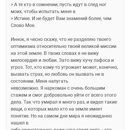
> А те кто в сомнении, пусть идут в след ног 
моих, чтобы испытать меня в
> Истине. И не будет Вам знамений более, чем 
Слово Мое.
Иннок, я чесно скажу, что не разделяю твоего 
оптимизма относительно твоей великой миссии 
на этой земле. В твоих словах я не вижу 
милосердия и любви. Зато вижу кучу пафоса и 
угроз. Тот, кто кому-то угрожает может, конечно, 
вызвать страх, но любовь он вызвать не в 
состоянии. Меня напугать
невозможно. Я наркоман с очень большим 
стажем и смог добровольно уйти от всего этого 
дела. Так что умирал я много раз, и видел такие 
вещи, о которых мало кто на земле имеет 
понятие. Но на самом дне мира я неожиданно 
нашел в
себе единственное, ради чего стоит жить - это 