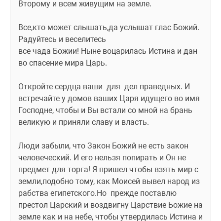
Второму и всем живущим на земле.
Все,кто может слышать,да услышат глас Божий. 
Радуйтесь и веселитесь
все чада Божии! Ныне воцарилась Истина и дан 
во спасение мира Царь.
Откройте сердца ваши  для  дел праведных. И 
встречайте у домов ваших Царя идущего во имя 
Господне, чтобы и Вы встали со мной на брань 
великую и приняли славу и власть.
Люди забыли, что Закон Божий не есть закон 
человеческий. И его нельзя попирать и Он не 
предмет для торга! Я пришел чтобы взять мир с 
земли,подобно тому, как Моисей вывел народ из 
рабства египетского.Но  прежде поставлю 
престол Царский и воздвигну Царствие Божие на 
земле как и на небе, чтобы утвердилась Истина и 