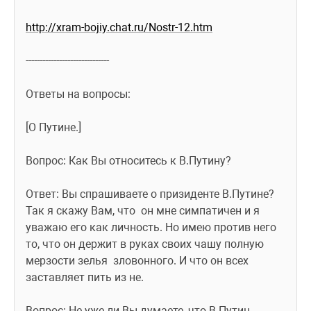
http://xram-bojiy.chat.ru/Nostr-12.htm
------------------------------
Ответы на вопросы:
[О Путине.]
Вопрос: Как Вы относитесь к В.Путину?
Ответ: Вы спрашиваете о призиденте В.Путине? 
Так я скажу Вам, что  он мне симпатичен и я 
уважаю его как личность. Но имею против него  
то, что он держит в руках своих чашу полную 
мерзости зелья  зловонного. И что он всех 
заставляет пить из не. 
Вопрос: Не уже ли Вы думаете, что В.Путин 