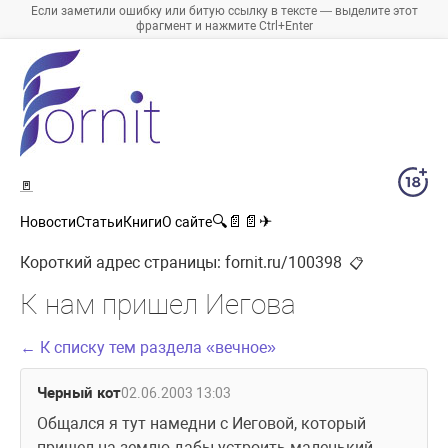
Если заметили ошибку или битую ссылку в тексте — выделите этот
фрагмент и нажмите Ctrl+Enter
🚪
🔍
📄
📄
✈
Новости
Статьи
Книги
О сайте
Короткий адрес страницы:
fornit.ru/100398
📋
К нам пришел Иегова
← К списку тем раздела «вечное»
Черный кот
02.06.2003 13:03
Общался я тут намедни с Иеговой, который 
пришел на землю дабы устроить маленький 