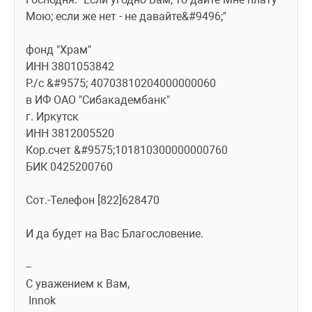
Мою; если же нет - не давайте&#9496;"
фонд "Храм"
ИНН 3801053842                    
Р./с &#9575; 40703810204000000060        
в ИФ ОАО "Сибакадембанк"          
г. Иркутск                         
ИНН 3812005520                    
Кор.счет &#9575;101810300000000760      
БИК 0425200760                   
Сот.-Телефон [822]628470
И да будет на Вас Благословение.
-- 
С уважением к Вам,
 Innok 