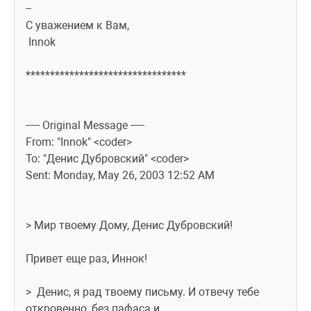
-- 
С уважением к Вам,
 Innok                          
*********************************
----- Original Message -----
From: "Innok" <coder>
To: "Денис Дубровский" <coder>
Sent: Monday, May 26, 2003 12:52 AM
> Мир твоему Дому, Денис Дубровский!
Привет еще раз, Иннок!
>  Денис, я рад твоему письму. И отвечу тебе 
откровенно, без пафаса и