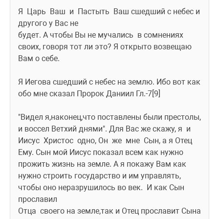
Я  Царь  Ваш  и  Пастыть  Ваш сшедший с небес и 
другого у Вас не
будет. А чтобы Вы не мучались  в сомнениях 
своих, говоря тот ли это? Я открыто возвещаю 
Вам о себе.
Я Иегова сшедший с небес на землю. Ибо вот как 
обо мне сказал Пророк Даниил Гл.-7[9] 
"Видел я,наконец,что поставлены были престолы, 
и воссел Ветхий днями". Для Вас же скажу, я  и  
Иисус  Христос  одно, Он  же  мне  Сын, а я Отец 
Ему. Сын мой Иисус показал всем как нужно 
прожить жизнь на земле. А я покажу Вам как 
нужно строить государство и им управлять, 
чтобы оно неразрушилось во век.  И как Сын 
прославил
Отца  своего на земле,так и Отец прославит Сына 