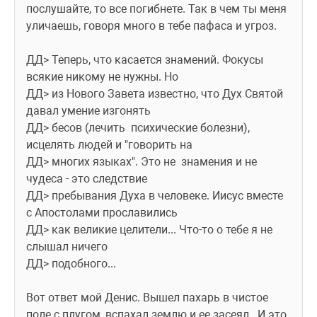
послушайте, то все погибнете. Так в чем ты меня 
уличаешь, говоря много в тебе пафаса и угроз.
ДД> Теперь, что касается знамений. Фокусы 
всякие никому не нужны. Но
ДД> из Нового Завета известно, что Дух Святой 
давал умение изгонять
ДД> бесов (лечить  психические болезни), 
исцелять людей и "говорить на
ДД> многих языках". Это не  знамения и не 
чудеса - это следствие
ДД> пребывания Духа в человеке. Иисус вместе 
с Апостолами прославились
ДД> как великие целители... Что-то о тебе я не  
слышал ничего
ДД> подобного...
Вот ответ мой Денис. Вышел пахарь в чистое 
поле с плугом, вспахал землю и ее засеял.  И это 