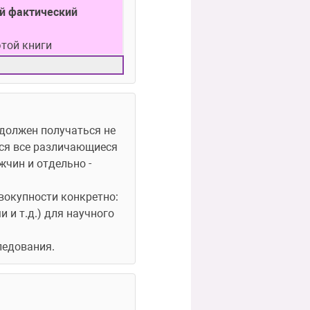
 фактический 
этой книги
 должен получаться не 
ся все различающиеся 
чин и отдельно - 
вокупности конкретно: 
и т.д.) для научного 
ледования.