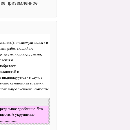
ее приземленное, 
нализа): 
институт семьи
 / в 
низм, работающий по 
у двумя индивидуумами, 
лениям 
обретает 
ожностей и 
х 
индивидуумов 
/ в случае 
ельно сэкономить время- и 
иональную 
"
неполноценность
" 
предельное дробление. Что 
бществ. А укрупнение 
...........