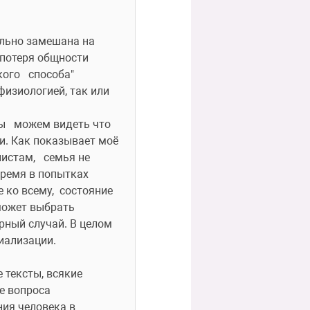
льно замешана на 
потеря общности 
го   способа" 
физиологией, так или 
   можем видеть что 
. Как показывает моё 
там,   семья не 
ремя в попытках 
о всему,  состояние  
может выбрать 
ный случай. В целом  
иализации. 
ексты, всякие   
е вопроса
ия человека в 