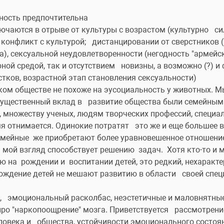
ность предпочтительна
ючаются в отрыве от культуры с возрастом (культурно   си
конфликт с культурой;   дистанцировании от сверстников (
а), сексуальной неудовлетворенности (негодность "армейско
ой средой, так и отсутствием   новизны, а возможно (?) и 
остков, возрастной этап становления сексуальности)
ом обществе не похоже на эусоциальность у животных. Мы
ущественный вклад в   развитие общества были семейными
множеству ученых, людям творческих профессий, специалис
я отнимается. Одинокие потратят   это же и еще большее в
мейные  же приобретают более уравновешенное отношение к
 мой взгляд способствует решению  задач.  Хотя кто-то и 
на  рождении и  воспитании детей, это редкий, нехарактер
рождение детей не мешают развитию в области   своей спец
,   эмоциональный расколбас, неэстетичные и маловнятные т
ро "наркопоощрение" мозга. Приветствуется   рассмотрени
овека и   общества, устойчивости эмоционального состоян