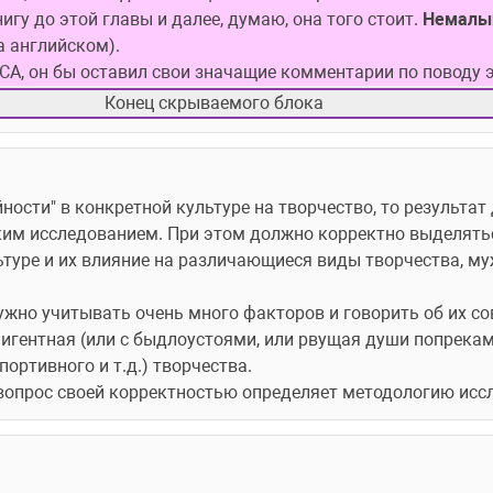
гу до этой главы и далее, думаю, она того стоит. 
Немалый
на английском).
CA, он бы оставил свои значащие комментарии по поводу 
Конец скрываемого блока
ности" в конкретной культуре на творчество, то результат
ким исследованием. При этом должно корректно выделять
туре и их влияние на различающиеся виды творчества, муж
нужно учитывать очень много факторов и говорить об их со
гентная (или с быдлоустоями, или рвущая души попреками 
портивного и т.д.) творчества.
вопрос своей корректностью определяет методологию исс