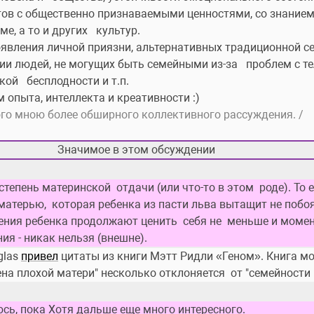
ов с общественно признаваемыми ценностями, со знанием  
, а то и других   культур.
явления личной приязни, альтернативных традиционной с
ии людей, не могущих быть семейными из-за   проблем с те
й   бесплодности и т.п. 
м опыта, интеллекта и креативности :)
ого мною более обширного коллективного рассуждения. /
Значимое в этом обсуждении
 степень материнской  отдачи (или что-то в этом  роде). То
терью,  которая ребенка из пасти льва вытащит не побоясь 
ния ребенка продолжают ценить  себя не  меньше и моме
я - никак нельзя (внешне).
las 
привел
 цитаты из книги Мэтт Ридли «Геном». Книга мож
ена плохой матери" несколько отклоняется  от "семейности 
юсь, пока Хотя дальше еще много интересного.