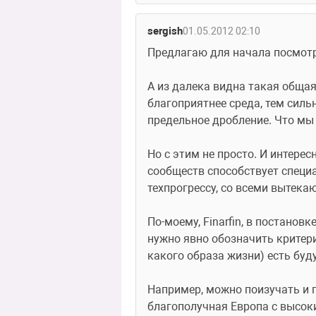
sergish
01.05.2012 02:10
Предлагаю для начала посмотре
А из далека видна такая общая
благоприятнее среда, тем силь
предельное дробление. Что мы
Но с этим не просто. И интере
сообществ способствует специ
техпрогрессу, со всеми вытекаю
По-моему, Finarfin, в постановк
нужно явно обозначить критерий
какого образа жизни) есть будущ
Например, можно поизучать и п
благополучная Европа с высок