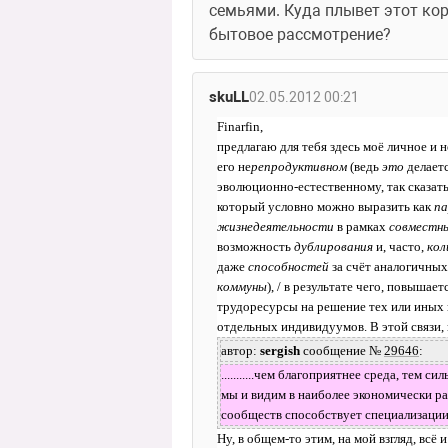
семьями. Куда плывет этот кор
бытовое рассмотрение?
skuLL
02.05.2012 00:21
Finarfin,
предлагаю для тебя здесь моё личное и 
его не
репродуктивном 
(ведь 
это 
делаетс
эволюционно-естественному, так сказать
который условно можно выразить как 
па
жизнедеятельности 
в рамках 
совместн
возможность 
дублирования
 и, часто, 
кол
даже 
способностей
 за счёт аналогичны
коммуны
), / в результате чего, повыша
трудоресурсы на решение тех или иных
отдельных индивидуумов. В этой связи, 
автор: 
sergish
 сообщение № 
29646
:
...........чем благоприятнее среда, тем
мы и видим в наиболее экономически раз
сообществ способствует специализации, ра
Ну, в общем-то этим, на мой взгляд, всё и объ