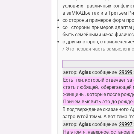
условиях   различных конфликт
в заМКАДье так и в Третьем Риме
со стороны примеров форм про
со   стороны примеров адаптац
быть семейными из-за физическо
с других сторон, с привлечение
/ Это первая часть замысленн
автор: 
Aglas
 сообщение  
29699
:
Есть  ген, который отвечает за
стать любящей,  оберегающей ма
женщины, которые после рожде
Причем выявить это до рождени
В подтверждение сказанного Ag
затронутой темы. А вот тема "г
автор: 
Aglas
 сообщение  
29997
:
На этом я, наверное, остановл