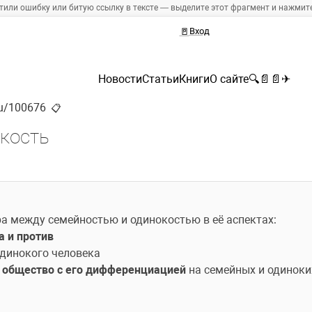
тили ошибку или битую ссылку в тексте — выделите этот фрагмент и нажмите 
🚪
Вход
Новости
Статьи
Книги
О сайте
🔍
📄
📄
✈
.ru/100676
📋
кость
а между семейностью и одинокостью в её аспектах:
а и против
одинокого человека
 
общество с его дифференциацией
 на семейных и одиноких