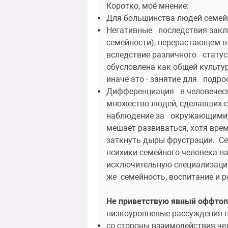
Коротко, моё мнение:
Для большинства людей семей
Негативные   последствия закл
семейности), перерастающем в 
вследствие различного   статус
обусловлена как общей культурн
иначе это - занятие для   подр
Дифференциация   в человеческ
множество людей, сделавших с
наблюдение за   окружающими, 
мешает развиваться, хотя врем
заткнуть дыры фрустрации.  Се
психики семейного человека на
исключительную специализацию 
же  семейность, воспитание и 
Не приветствую явный оффтоп
низкоуровневые рассуждения п
со стороны взаимодействия чел