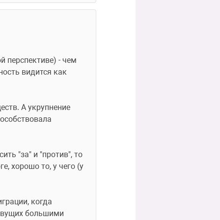
 перспективе) - чем 
ость видится как 
ств. А укрупнение 
особствовала 
ть "за" и "против", то 
 хорошо то, у чего (у 
рации, когда 
ивущих большими 