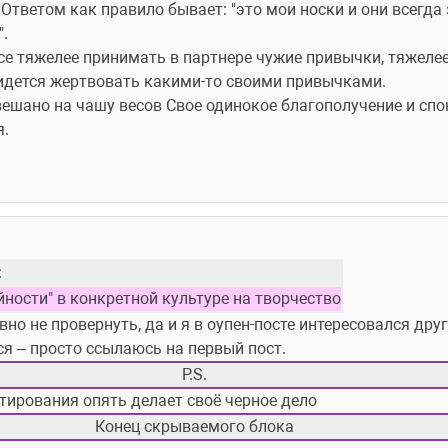
тветом как правило бывает: "это мои носки и они всегда з
".
се тяжелее принимать в партнере чужие привычки, тяжелее
ридется жертвовать какими-то своими привычками.
ешано на чашу весов Свое одинокое благополучение и спо
я.
:
йности" в конкретной культуре на творчество
но не провернуть, да и я в оупен-посте интересовался друг
ся – просто ссылаюсь на первый пост.
P.S.
тирования опять делает своё черное дело
Конец скрываемого блока