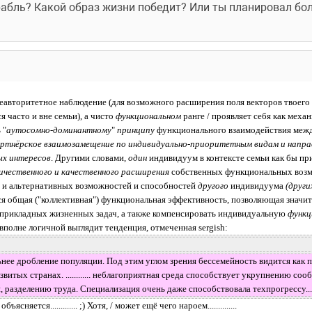
абль? Какой образ жизни победит? Или ты планировал бол
неавторитетное наблюдение (для возможного расширения поля векторов твоего а
я часто и вне семьи), а чисто 
функциональном 
ранге / проявляет себя как меха
 "
аутосомно-доминантному
" 
принципу 
функционального взаимодействия межд
ртнёрское взаимозамещение по индивидуально-приоритетным видам и направ
ых интересов
. Другими словами, 
один 
индивидуум в контексте семьи как бы при
ичественного и качественного расширения
 собственных функциональных возм
х и альтернативных возможностей и способностей 
другого 
индивидуума 
(други
ется общая ("коллективная") функциональная эффективность, позволяющая значит
 прикладных жизненных задач, а также компенсировать индивидуальную 
функц
вполне логичной выглядит тенденция, отмеченная sergish:
 сильнее дробление популяции. Под этим углом зрения бессемейность видится как 
витых странах. ............ неблагоприятная среда способствует укрупнению соо
зделению труда. Специализация очень даже способствовала техпрогрессу...........
ясняется............. ;) Хотя, / может ещё чего нароем..............