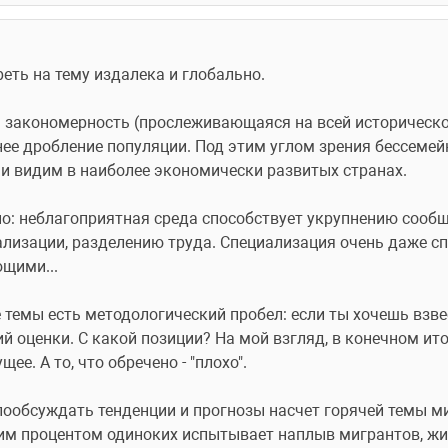
ть на тему издалека и глобально. 
 закономерность (прослеживающаяся на всей исторической
нее дробление популяции. Под этим углом зрения бессемейн
 и видим в наиболее экономически развитых странах.
сно: неблагоприятная среда способствует укрупнению сообще
ализации, разделению труда. Специализация очень даже сп
щими... 
е темы есть методологический пробел: если ты хочешь взвеси
 оценки. С какой позиции? На мой взгляд, в конечном итоге,
ее. А то, что обречено - "плохо".
ообсуждать тенденции и прогнозы насчет горячей темы миг
им процентом одиноких испытывает наплыв мигрантов, ж