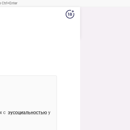
Ctrl+Enter
 с  
эусоциальностью
 у 