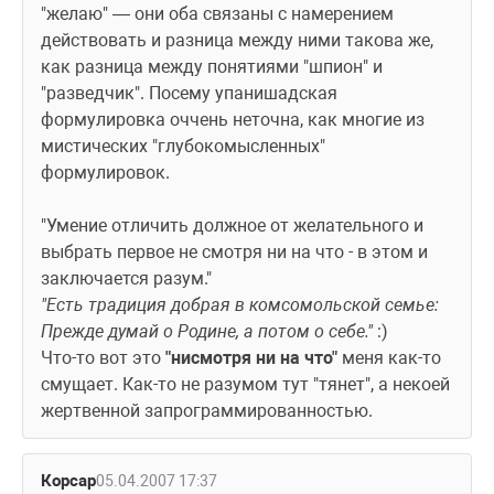
"желаю" — они оба связаны с намерением 
действовать и разница между ними такова же, 
как разница между понятиями "шпион" и 
"разведчик". Посему упанишадская 
формулировка оччень неточна, как многие из 
мистических "глубокомысленных" 
формулировок.
"Умение отличить должное от желательного и 
выбрать первое не смотря ни на что - в этом и 
заключается разум." 
"Есть традиция добрая в комсомольской семье:
Прежде думай о Родине, а потом о себе." 
:)
Что-то вот это 
"нисмотря ни на что"
 меня как-то 
смущает. Как-то не разумом тут "тянет", а некоей 
жертвенной запрограммированностью.
Корсар
05.04.2007 17:37