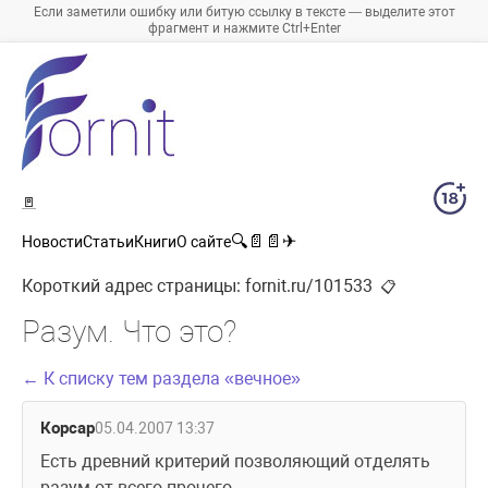
Если заметили ошибку или битую ссылку в тексте — выделите этот
фрагмент и нажмите Ctrl+Enter
🚪
🔍
📄
📄
✈
Новости
Статьи
Книги
О сайте
Короткий адрес страницы:
fornit.ru/101533
📋
Разум. Что это?
← К списку тем раздела «вечное»
Корсар
05.04.2007 13:37
Есть древний критерий позволяющий отделять 
разум от всего прочего. 