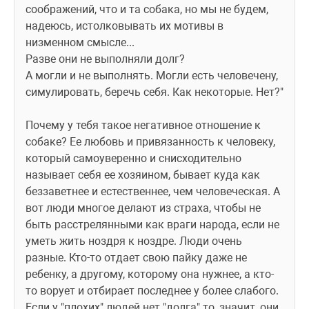
соображений, что и та собака, но мы не будем, 
надеюсь, истолковывать их мотивы в 
низменном смысле...
Разве они не выполняли долг?
А могли и не выполнять. Могли есть человечену, 
симулировать, беречь себя. Как некоторые. Нет?"
Почему у тебя такое негативное отношение к 
собаке? Ее любовь и привязанность к человеку, 
который самоуверенно и снисходительно 
называет себя ее хозяином, бывает куда как 
беззаветнее и естественнее, чем человеческая. А 
вот люди многое делают из страха, чтобы не 
быть расстрелянными как враги народа, если не 
уметь жить ноздря к ноздре. Люди очень 
разные. Кто-то отдает свою пайку даже не 
ребенку, а другому, которому она нужнее, а кто-
то ворует и отбирает последнее у более слабого. 
Если у "плохих" людей нет "долга" то, значит, они 