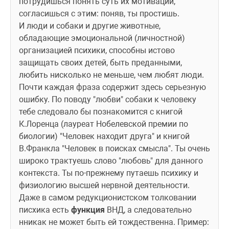
потрудишься понять суть их мотивации, 
согласишься с этим: поняв, ты простишь.
И люди и собаки и другие животные, 
обладающие эмоциональной (личностной) 
организацией психики, способны истово 
защищать своих детей, быть преданными, 
любить нисколько не меньше, чем любят люди.
Почти каждая фраза содержит здесь серьезную 
ошибку. По поводу "любви" собаки к человеку 
тебе следовало бы познакомится с книгой 
К.Лоренца (лауреат Нобелевской премии по 
биологии) "Человек находит друга" и книгой 
В.Франкла "Человек в поисках смысла". Ты очень 
широко трактуешь слово "любовь" для данного 
контекста. Ты по-прежнему путаешь психику и 
физиологию высшей нервной деятельности. 
Даже в самом редукционистском толковании 
писхика есть 
функция
 ВНД, а следовательно 
нникак не может быть ей тождественна. Пример: 