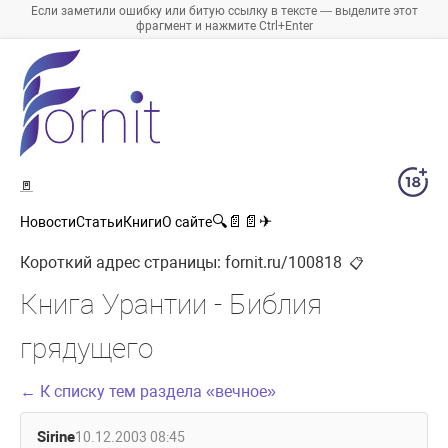
Если заметили ошибку или битую ссылку в тексте — выделите этот
фрагмент и нажмите Ctrl+Enter
🚪
🔍
📄
📄
✈
Новости
Статьи
Книги
О сайте
Короткий адрес страницы:
fornit.ru/100818
📋
Книга Урантии - Библия
грядущего
← К списку тем раздела «вечное»
Sirine
10.12.2003 08:45