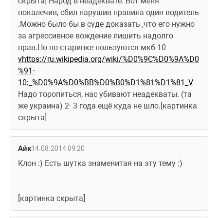
скрыта] Народ в неадеквате. Вот меня 
покалечив, сбил нарушив правила один водитель 
.Можно было бы в суде доказать ,что его нужно 
за агрессивное вождение лишить надолго 
прав.Но по старинке пользуются мкб 10 
vhttps://ru.wikipedia.org/wiki/%D0%9C%D0%9A%D0
%91-
10:_%D0%9A%D0%BB%D0%B0%D1%81%D1%81_V
Надо торопиться, нас убивают неадекваты. (та 
же украина) 2- 3 года ещё куда не шло.[картинка 
скрыта]
Айк
14.08.2014 09:20
Клон :) Есть шутка знаменитая на эту тему :)
[картинка скрыта]