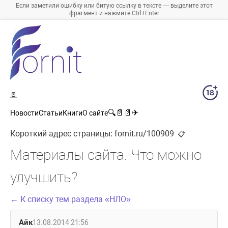
Если заметили ошибку или битую ссылку в тексте — выделите этот
фрагмент и нажмите Ctrl+Enter
🚪
🔍
📄
📄
✈
Новости
Статьи
Книги
О сайте
Короткий адрес страницы:
fornit.ru/100909
📋
Материалы сайта. Что можно
улучшить?
← К списку тем раздела «НЛО»
Айк
13.08.2014 21:56