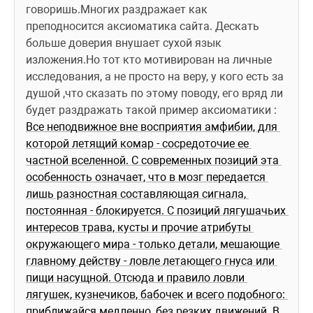
говоришь.Многих раздражает как 
преподносится аксиоматика сайта. Дескать 
больше доверия внушает сухой язык 
изложения.Но тот кто мотивирован на личные 
исследования, а не просто на веру, у кого есть за 
душой ,что сказать по этому поводу, его вряд ли 
будет раздражать такой пример аксиоматики : 
Все неподвижное вне восприятия амфибии, для 
которой летящий комар - сосредоточие ее 
частной вселенной. С современных позиций эта 
особенность означает, что в мозг передается 
лишь разностная составляющая сигнала, 
постоянная - блокируется. С позиций лягушачьих 
интересов трава, кусты и прочие атрибуты 
окружающего мира - только детали, мешающие 
главному действу - ловле летающего гнуса или 
пищи насущной. Отсюда и правило ловли 
лягушек, кузнечиков, бабочек и всего подобного: 
приближайся медленно, без резких движений. В 