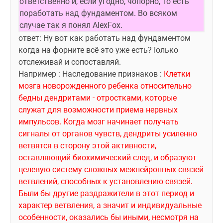
ответственно и, если угодно, чопорно, то есть 
поработать над фундаментом. Во всяком 
случае так я понял AlexFox.
ответ: Ну вот как работать над фундаментом 
когда на форните всё это уже есть?Только 
отслеживай и сопоставляй.
Например : Наследование признаков : 
Клетки 
мозга новорожденного ребенка относительно 
бедны 
дендрит
ами - отростками, которые 
служат для возможности приема нервных 
импульсов. Когда мозг начинает получать 
сигналы от органов чувств, 
дендрит
ы усиленно 
ветвятся в сторону этой активности, 
оставляющий биохимический след, и образуют 
целевую систему сложных меж
нейрон
ных связей 
ветвлений, способных к установлению связей. 
Были бы другие раздражители в этот период и 
характер ветвления, а значит и индивидуальные 
особенности, оказались бы иными, несмотря на 