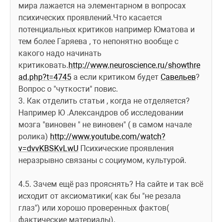
мира лажается на элементарном в вопросах 
психических проявлений.Что касается 
потенциальных критиков например Юматова и 
тем более Гаряева , то непонятно вообще с 
какого надо начинать 
критиковать.
http://www.neuroscience.ru/showthre
ad.php?t=4745
 а если критиком будет 
Савельев
?
Вопрос о "чуткости" повис.
3. Как отделить статьи , когда не отделяется? 
Например Ю .Александров об исследовании 
мозга "виновен " не виновен" ( в самом начале 
ролика) 
http://www.youtube.com/watch?
v=dvvKBSKvLwU
 Психические проявления 
неразрывно связаны с социумом, культурой.
4.5. Зачем ещё раз прояснять? На сайте и так всё 
исходит от аксиоматики( как бы "не резала 
глаз") или хорошо проверенных фактов( 
фактические материалы).