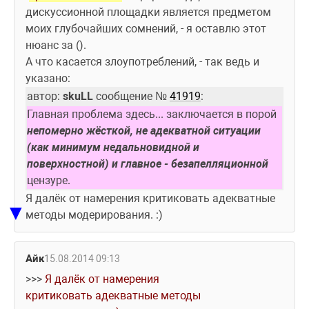
дискуссионной площадки является предметом 
моих глубочайших сомнений, - я оставлю этот 
нюанс за (). 
А что касается злоупотреблений, - так ведь и 
указано:
автор: 
skuLL
 сообщение № 
41919
:
Главная проблема здесь... заключается в порой 
непомерно жёсткой, не адекватной ситуации 
(как минимум недальновидной и 
поверхностной) и главное - безапелляционной
цензуре.
Я далёк от намерения критиковать адекватные 
▼
методы модерирования. :) 
Айк
15.08.2014 09:13
>>> 
Я далёк от намерения 
критиковать адекватные методы 