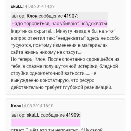
skuLL
14.08.2014 14:29
автор: 
Клон
 сообщение 
41907
:
Надо торопиться, нас убивают неадекваты
[картинка скрыта]... Минуту назад я бы на этот 
вопрос ответил так: "неадекваты" здесь не особо 
тусуются, поэтому изменения в материалах 
сайта жизнь никому не спасут... 
Но теперь, Клон. После спонтанно сдоившейся из 
тебя, в спазме полу-шуточной истерики, бледной 
струйки одноклеточной ватности..... - я 
вынужденно констатирую, что ресурс 
действительно требует глубокой реанимации. 
Клон
14.08.2014 15:10
автор: 
skuLL
 сообщение 
41909
:
ответ: О чём это ты непонятно. :)Никакой 