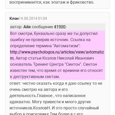
воспринимается, как эпатаж и фриковство.
Клон
14.08.2014 01:04
автор: 
Айк
 сообщение 
41900
:
Вот смотри, буквально сразу же ты допустил 
ошибку не проверив источник. Ссылка на 
определение термина "Автоматизм": 
http://www.psychologos.ru/articles/view/avtomatiz
m.
 Автор статьи Козлов Николай Иванович 
основатель Тренинг-Центра "Синтон". Синтон 
известен тем, что время от времени его относят 
к деструктивным сектам.
ответ: честно сказать когда я даю ссылку то не 
очень смотрю на автора и его 
деятельность.Главное , что написанное 
адекватно. Могу привести и много других 
источников.КозловН. И это просто случайный 
выбор в поисковике.Тем более я с его 