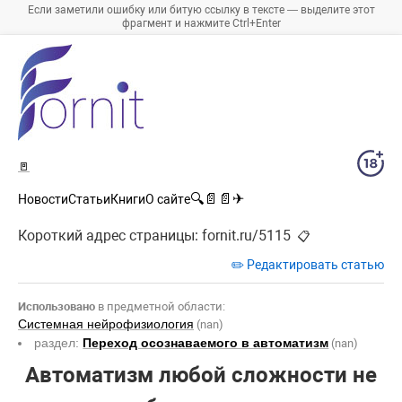
Если заметили ошибку или битую ссылку в тексте — выделите этот
фрагмент и нажмите Ctrl+Enter
🚪
🔍
📄
📄
✈
Новости
Статьи
Книги
О сайте
Короткий адрес страницы:
fornit.ru/5115
📋
✏️ Редактировать статью
Использовано
в предметной области:
Системная нейрофизиология
(nan)
раздел:
Переход осознаваемого в автоматизм
(nan)
Автоматизм любой сложности не