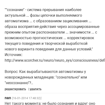
""сознание" - система прерывания наиболее
актуальной ... фазы цепочки выполняемого
автоматизма ... с образованием зацикливания ...
образа восприятия-действия через ассоциированные
прежним опытом распознаватели ... значимости ... с
возможностью прогностических ... корректировок
текущего поведения и творческой выработкой
нового варианта поведения для данных условий."
Источник:
http://www.scorcher.ru/neuro/neuro_sys/consciousness/defi
Вопрос: Как вырабатываются автоматизмы у
новорожденных младенцев: "сознательно" или
"неосознанно"?..
редактировать
|
удалить
nan
:
(16-01-2014 17:48:32)
Нет такого момента: не было сознания и вдруг оно