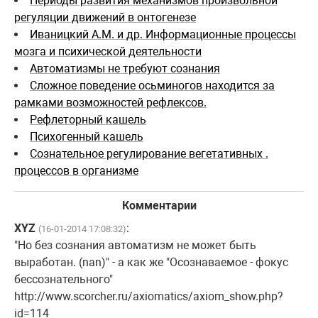
Периоды развития механизмов произвольной
регуляции движений в онтогенезе
Иваницкий А.М. и др. Информационные процессы
мозга и психической деятельности
Автоматизмы не требуют сознания
Сложное поведение осьминогов находится за
рамками возможностей рефлексов.
Рефлеторный кашель
Психогенный кашель
Сознательное регулирование вегетативных .
процессов в организме
Комментарии
XYZ
:
(16-01-2014 17:08:32)
"Но без сознания автоматизм не может быть
выработан. (nan)" - а как же "Осознаваемое - фокус
бессознательного"
http://www.scorcher.ru/axiomatics/axiom_show.php?
id=114