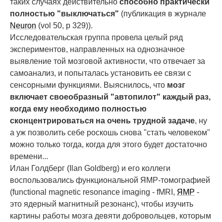
таких случаях действительно
способно практически
полностью "выключаться"
(публикация в журнале
Neuron
(vol 50, p 329)).
Исследовательская группа провела целый ряд
экспериментов, направленных на однозначное
выявление той мозговой активности, что отвечает за
самоанализ, и попыталась установить ее связи с
сенсорными функциями. Выяснилось, что
мозг
включает своеобразный "автопилот" каждый раз,
когда ему необходимо полностью
сконцентрироваться на очень трудной задаче
, ну
а уж позволить себе роскошь снова "стать человеком"
можно только тогда, когда для этого будет достаточно
времени...
Илан Голдберг (Ilan Goldberg) и его коллеги
воспользовались функциональной ЯМР-томографией
(functional magnetic resonance imaging - fMRI,
ЯМР
-
это ядерный магнитный резонанс), чтобы изучить
картины работы мозга девяти добровольцев, которым