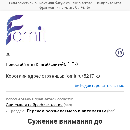
Если заметили ошибку или битую ссылку в тексте — выделите этот
фрагмент и нажмите Ctrl+Enter
🚪
🔍
📄
📄
✈
Новости
Статьи
Книги
О сайте
Короткий адрес страницы:
fornit.ru/5217
📋
✏️ Редактировать статью
Использовано
в предметной области:
Системная нейрофизиология
(nan)
раздел:
Переход осознаваемого в автоматизм
(nan)
Сужение внимания до