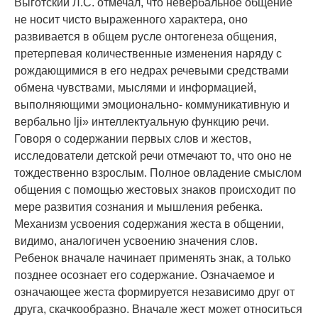
Выготский Л.С. отмечал, что невербальное общение
не носит чисто выраженного характера, оно
развивается в общем русле онтогенеза общения,
претерпевая количественные изменения наряду с
рождающимися в его недрах речевыми средствами
обмена чувствами, мыслями и информацией,
выполняющими эмоционально- коммуникативную и
вербально lji» интеллектуальную функцию речи.
Говоря о содержании первых слов и жестов,
исследователи детской речи отмечают то, что оно не
тождественно взрослым. Полное овладение смыслом
общения с помощью жестовых знаков происходит по
мере развития сознания и мышления ребенка.
Механизм усвоения содержания жеста в общении,
видимо, аналогичен усвоению значения слов.
Ребенок вначале начинает применять знак, а только
позднее осознает его содержание. Означаемое и
означающее жеста формируется независимо друг от
друга, скачкообразно. Вначале жест может относиться