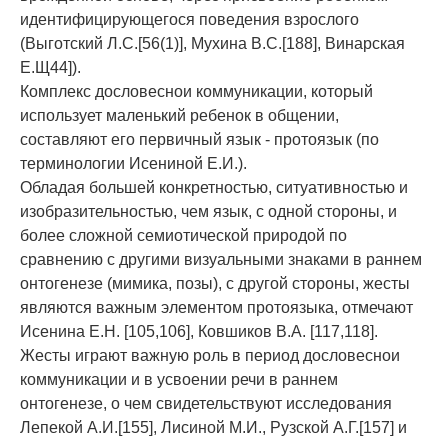
идентифицирующегося поведения взрослого
(Выготский Л.С.[56(1)], Мухина В.С.[188], Винарская
Е.Щ44]).
Комплекс дословеснои коммуникации, который
использует маленький ребенок в общении,
составляют его первичный язык - протоязык (по
терминологии Исениной Е.И.).
Обладая большей конкретностью, ситуативностью и
изобразительностью, чем язык, с одной стороны, и
более сложной семиотической природой по
сравнению с другими визуальными знаками в раннем
онтогенезе (мимика, позы), с другой стороны, жесты
являются важным элементом протоязыка, отмечают
Исенина Е.Н. [105,106], Ковшиков В.А. [117,118].
Жесты играют важную роль в период дословеснои
коммуникации и в усвоении речи в раннем
онтогенезе, о чем свидетельствуют исследования
Лепекой А.И.[155], Лисиной М.И., Рузской А.Г.[157] и