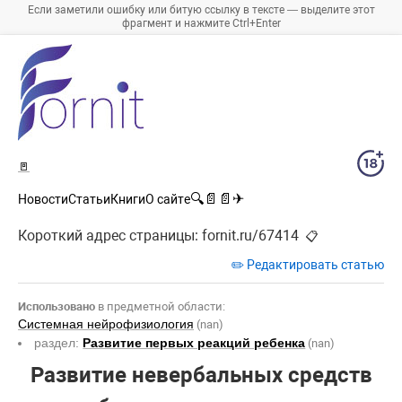
Если заметили ошибку или битую ссылку в тексте — выделите этот
фрагмент и нажмите Ctrl+Enter
🚪
🔍
📄
📄
✈
Новости
Статьи
Книги
О сайте
Короткий адрес страницы:
fornit.ru/67414
📋
✏️ Редактировать статью
Использовано
в предметной области:
Системная нейрофизиология
(nan)
раздел:
Развитие первых реакций ребенка
(nan)
Развитие невербальных средств