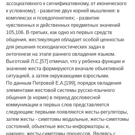
ассоциативного к сигнификативному, от иконического
к условному); - развитие двух корней мышления: в
комплексах и псевдопонятиях; - развитие
чувственных и действенных предметных значений
105,106. В-третьих, как одно из первых средств
общения, жестикуляция обладает особой ценностью
для решения психодиагностических задач в
онтогенезе на этапе раннего овладения языком.
Выготский Л.С,[57] отмечал, что у ребенка функции и
значение жеста формируются вначале объективной
ситуацией, а затем окружающими взрослыми.
По данным Петровой Е.А.[199], порядок овладения
элементами жестовой системы русско-язычного
общения (в норме) в период дословесной
коммуникации и первых слов представляется
следующим: первыми появляются жесты-регуляторы,
затем жесты - симптомы модальные, жесты-симптомы
состояний, объектные жесты-информаторы и,
наконец, жесты-симптомы процессов. Являясь с