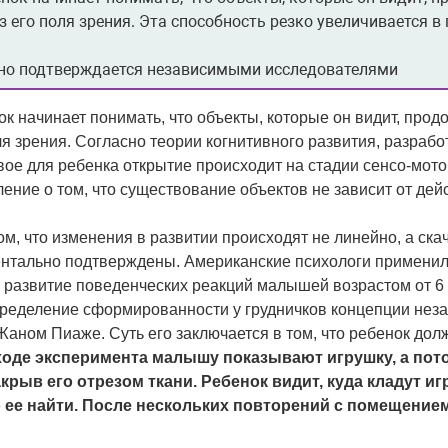
з его поля зрения. Эта способность резко увеличивается в п
но подтверждается независимыми исследователями
ок начинает понимать, что объекты, которые он видит, про
оля зрения. Согласно теории когнитивного развития, разраб
ое для ребенка открытие происходит на стадии сенсо-мотор
ние о том, что существование объектов не зависит от дей
ом, что изменения в развитии происходят не линейно, а ск
ентально подтверждены. Американские психологи применил
 развитие поведенческих реакций малышей возрастом от 6
определение сформированности у грудничков концепции неза
аном Пиаже. Суть его заключается в том, что ребенок долж
ходе эксперимента малышу показывают игрушку, а потом
акрыв его отрезом ткани. Ребенок видит, куда кладут иг
 ее найти. После нескольких повторений с помещением 