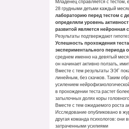
Младенец справляется с тестом, е
28 грудными детьми каждый месяц
лабораторию перед тестом с д
определяли уровень активности
развитой является нейронная с
Результаты подтверждают гипоте
Успешность прохождения теста р
экспериментального периода о
среднем именно на девятый меся
он начинает активно ползать, ими
Вместе с тем результаты ЭЭГ пока
линейным, без скачков. Таким об
усилением нейрофизиологической 
в прохождении теста растет боле
затылочных долях коры головного
Вместе с тем ожидаемого роста а
Исследование опубликовано в жур
другая команда психологов: они в
затраченными усилиями