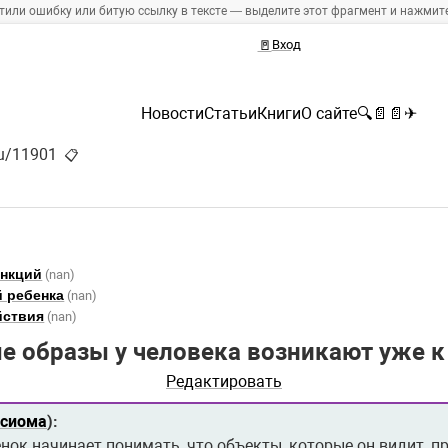
тили ошибку или битую ссылку в тексте — выделите этот фрагмент и нажмите 
🚪
Вход
Новости
Статьи
Книги
О сайте
🔍
📄
📄
✈
ru/11901
📋
ункций
(nan)
й ребенка
(nan)
йствия
(nan)
 образы у человека возникают уже к
Редактировать
ксиома
):
енок начинает понимать, что объекты, которые он видит,