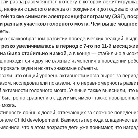
сли раз за разом тянется к отсеку, в котором лежит игрушк
, начиная с шестого месяца от рождения и до годовалого в
етей также снимали электроэнцефалограмму (ЭЭГ), по
 разных участков головного мозга. Чем выше мощност
еть.
зу о скачкообразном развитии поведенческих реакций, выд
езко увеличивалась в период с 7-го по 11-й месяц жизн
на была стабильно низкой
, а в конце — стабильно высок
ц приходятся и другие важные изменения в поведении реб
тировать звуки и искать знакомые объекты.
зали, что общий уровень активности мозга вырос за период 
разом, исследователи показали, что неравномерность разви
активности головного мозга. Ученые также выяснили, что
е быстро по сравнению с другими, имеют также повышенны
 мозга.
ктивности лобных долей, отвечающих за сложное поведение
нале Child developement. Важность периода младенчества 
ыяснили, что в этом возрасте дети уже понимают, что нагр