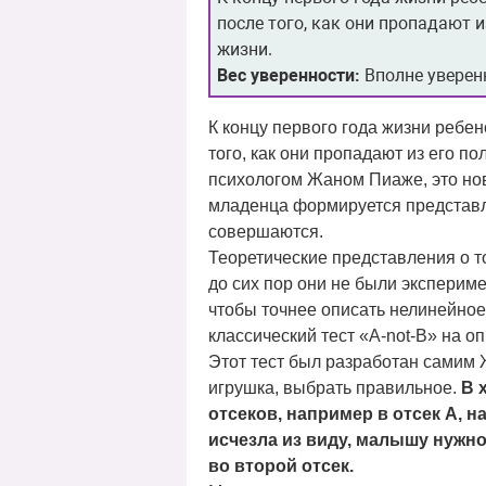
после того, как они пропадают и
жизни.
Вес уверенности:
Вполне уверен
К концу первого года жизни ребен
того, как они пропадают из его п
психологом Жаном Пиаже, это нов
младенца формируется представле
совершаются.
Теоретические представления о т
до сих пор они не были эксперим
чтобы точнее описать нелинейное
классический тест «A-not-B» на 
Этот тест был разработан самим Ж
игрушка, выбрать правильное.
В 
отсеков, например в отсек А, н
исчезла из виду, малышу нужно
во второй отсек.