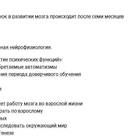
ок в развитии мозга происходит после семи месяцев
мная нейрофизиология
.
тие психических функций»
:
бретаемые автоматизмы
ия периода доверчивого обучения
я
я
ет работу мозга во взрослой жизни
рать по-взрослому
ных
исследовать окружающий мир
генезе