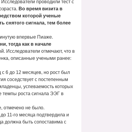
а. Исследователи проводили тест с
озраста.
Во время визита в
средством которой ученые
ь снятого сигнала, тем более
винутую впервые Пиаже.
и, тогда как в начале
ой. Исследователи отмечают, что в
енка, описанные учеными ранее:
с 6 до 12 месяцев, но рост был
тия соседствует с постепенным
 младенцы, успеваемость которых
е темпы роста сигнала ЭЭГ в
, отмечено не было.
до 11-го месяца подтвердила и
ада должна быть сопоставима с