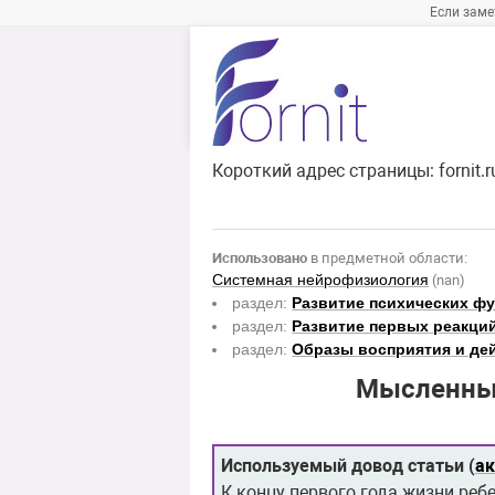
Если заме
Короткий адрес страницы:
fornit.
Использовано
в предметной области:
Системная нейрофизиология
(nan)
раздел:
Развитие психических ф
раздел:
Развитие первых реакци
раздел:
Образы восприятия и де
Мысленные
Используемый довод статьи (
а
К концу первого года жизни реб