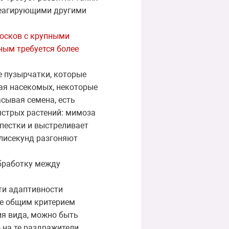
реагирующими другими
люсков с крупными
ным требуется более
е пузырчатки, которые
ая насекомых, некоторые
сывая семена, есть
ыстрых растений: мимоза
епестки и выстреливает
ллисекунд разгоняют
обработку между
ти адаптивности
ее общим критерием
ия вида, можно быть
на те раздражители,