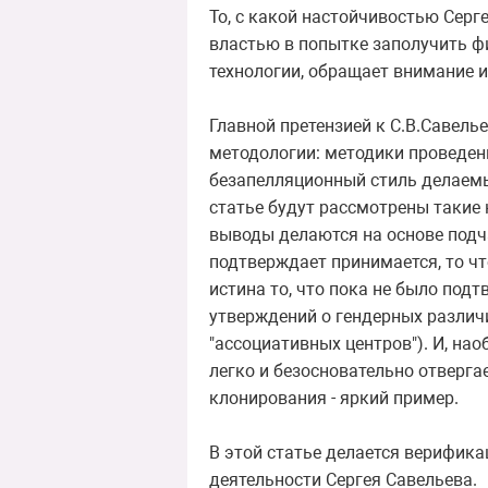
То, с какой настойчивостью Серг
властью в попытке заполучить ф
технологии, обращает внимание 
Главной претензией к С.В.Савель
методологии: методики проведен
безапелляционный стиль делаемы
статье будут рассмотрены такие
выводы делаются на основе подча
подтверждает принимается, то чт
истина то, что пока не было по
утверждений о гендерных различ
"ассоциативных центров"). И, на
легко и безосновательно отверга
клонирования - яркий пример.
В этой статье делается верифика
деятельности Сергея Савельева.