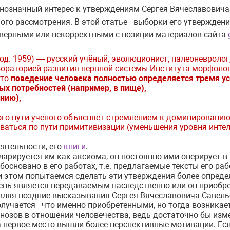
нозначный интерес к утверждениям Сергея Вячеславовича 
го рассмотрения. В этой статье - выборки его утвержден
еверными или некорректными с позиции материалов сайта
род. 1959) — русский учёный, эволюционист, палеоневролог
бораторией развития нервной системы Института морфоло
что
поведение человека полностью определяется тремя у
х потребностей (например, в пище),
нию),
го пути ученого объясняет стремлением к доминированию.
ваться по пути примитивизации (уменьшения уровня интел
еятельности, его
книги
.
арируется им как аксиома, он постоянно ими оперирует в
босновано в его работах, т.е. предлагаемые тексты его ра
и этом попытаемся сделать эти утверждения более опреде
ечень является передаваемым наследственно или он приобр
вляя поздние высказывания Сергея Вячеславовича Савелье
олучается - что именно приобретенными, но тогда возникае
гнозов в отношении человечества, ведь достаточно бы из
 первое место вышли более перспективные мотивации. Есл