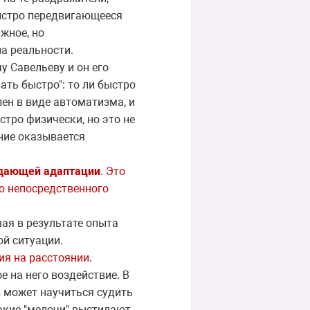
ыстро передвигающееся
жное, но
а реальности.
у Савельеву и он его
ать быстро": то ли быстро
ен в виде автоматизма, и
стро физически, но это не
ение оказывается
дающей адаптации
. Это
о непосредственного
ая в результате опыта
й ситуации.
ия на расстоянии
.
 на него воздействие. В
в может научиться судить
такие "мелочи" выстилают