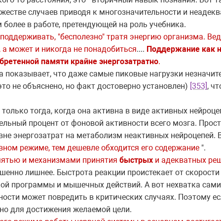
ожестве случаев приводя к многозначительности и неадекв
м более в работе, претендующей на роль учебника.
поддерживать, "бесполезно" тратя энергию организма. Ве
 а может и никогда не понадобиться
....
Поддержание как 
обретенной памяти крайне энергозатратно
.
а показывает, что даже самые пиковые нагрузки незначи
это не объяснено, но факт достоверно установлен)
[353]
, ч
 только тогда, когда она активна в виде активных нейроце
ельный процент от фоновой активности всего мозга. Прос
вне энергозатрат на метаболизм неактивных нейроцепей. В
вном режиме, тем дешевле обходится его содержание
".
памятью и механизмами принятия
быстрых
и адекватных ре
ршенно лишнее. Быстрота реакции проистекает от скорости
кой программы и мышечных действий. А вот нехватка сами
ности может повредить в критических случаях. Поэтому ес
чно для достижения желаемой цели.