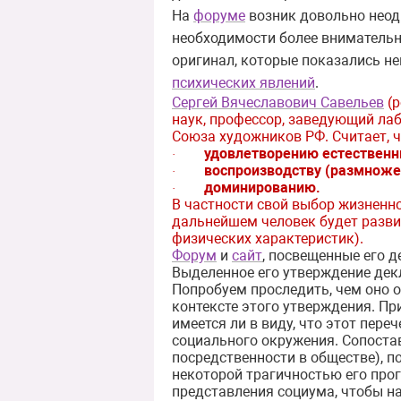
На
форуме
возник довольно неод
необходимости более внимательно
оригинал, которые показались н
психических явлений
.
Сергей Вячеславович Савельев
(
наук, профессор, заведующий ла
Союза художников РФ. Считает, 
удовлетворению естественны
·
воспроизводству (размноже
·
доминированию.
·
В частности свой выбор жизненно
дальнейшем человек будет разви
физических характеристик).
Форум
и
сайт
, посвещенные его д
Выделенное его утверждение декл
Попробуем проследить, чем оно о
контексте этого утверждения. Пр
имеется ли в виду, что этот пер
социального окружения. Сопоста
посредственности в обществе), п
некоторой трагичностью его про
представления социума, чтобы на