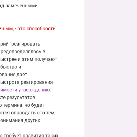
 над замеченными
ным, - это способность
рий "реагировать
 предопределялось в
быстрее и этим получают
 быстро и
ование дает
 быстрота реагирования
нимости утверждению
.
сте результатов
 термина, но будет
ются оправдать это тем,
 понимания других
о требует развития таких