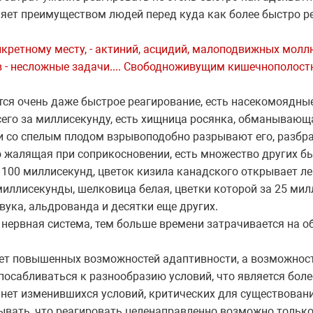
ляет преимуществом людей перед куда как более быстро 
нкретному месту, - актиний, асцидий, малоподвижных мол
 - несложные задачи.... Свободноживущим кишечнополост
тся очень даже быстрое реагирование, есть насекомоядны
сего за миллисекунду, есть хищница росянка, обманывающ
 со спелым плодом взрывоподобно разрывают его, разбра
 жалящая при соприкосновении, есть множество других б
 100 миллисекунд, цветок кизила канадского открывает л
миллисекунды, шелковица белая, цветки которой за 25 ми
вука, альдрованда и десятки еще других.
 нервная система, тем больше времени затрачивается на 
ует повышенных возможностей адаптивности, а возможнос
осабливаться к разнообразию условий, что является бол
 нет изменившихся условий, критических для существован
вать, что реагировать целенаправленно возможно только 