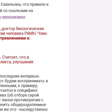
Савельева, что привело к
ий со ссылками на
о механизмах
, доктор биологических
гии человека РАМН. Член
стремлениями к:
 Считает, что в
лекта, улучшения
 последних интервью.
бот будем воспринимать в
ленными, к примеру,
етается в специфике
ва (об отборе серой
т явное противоречие с
менить общеразделяемые
и же это - наследственно