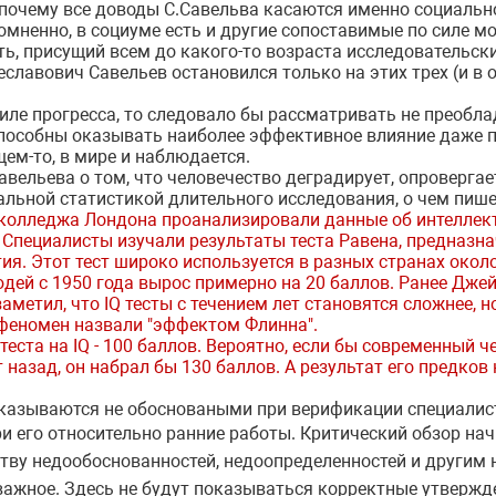
 почему все доводы С.Савельва касаются именно социальн
омненно, в социуме есть и другие сопоставимые по силе м
ь, присущий всем до какого-то возраста исследовательски
еславович Савельев остановился только на этих трех (и в
?
силе прогресса, то следовало бы рассматривать не преоб
 способны оказывать наиболее эффективное влияние даже 
бщем-то, в мире и наблюдается.
вельева о том, что человечество деградирует, опроверга
бальной статистикой длительного исследования, о чем пиш
 колледжа Лондона проанализировали данные об интеллект
а. Специалисты изучали результаты теста Равена, предназн
ия. Этот тест широко используется в разных странах около
юдей с 1950 года вырос примерно на 20 баллов. Ранее Дже
заметил, что IQ тесты с течением лет становятся сложнее, 
феномен назвали "эффектом Флинна".
еста на IQ - 100 баллов. Вероятно, если бы современный ч
 назад, он набрал бы 130 баллов. А результат его предков
казываются не обосноваными при верификации специалиста
и его относительно ранние работы. Критический обзор начн
тву недообоснованностей, недоопределенностей и други
важное. Здесь не будут показываться корректные утвержд