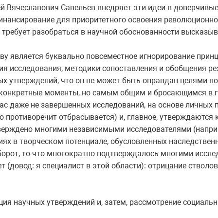
ей Вячеславович Савельев внедряет эти идеи в доверчивые
инансирование для приоритетного освоения революционно
и требует разобраться в научной обоснованности высказы
еву является буквально повсеместное игнорирование прин
ия исследования, методики сопоставления и обобщения ре
х утверждений, что он не может быть оправдан целями по
 конкретные моменты, но самым общим и бросающимся в гл
с даже не завершенных исследований, на основе личных п
о противоречит отбрасывается) и, главное, утверждаются
дтверждено многими независимыми исследователями (наприм
иях в творческом потенциале, обусловленных наследствен
оборот, то что многократно подтверждалось многими иссл
ет (довод: я специалист в этой области): отрицание ствол
ция научных утверждений и, затем, рассмотрение социаль