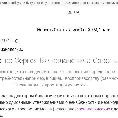
тили ошибку или битую ссылку в тексте — выделите этот фрагмент и нажмите 
🚪
Вход
Новости
Статьи
Книги
О сайте
🔍
📄
📄
✈
ru/1410
📋
физиологии»
ство Сергея Вячеславовича Савель
считает, что поведение человека полностью определяется
ребностей (например, в пище), - воспроизводству (размно
Не слишком ли просто для ученого?...
вляясь доктором биологических наук, с некоторых пор инт
льно одиозными утверждениями о неизбежности и необход
еского строения их мозга (ренессанс
френологических
иде
о.