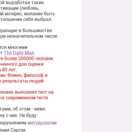
ой выработки таких
отивации (любовь,
й интерес, желание быть
 отношении себя выбрал
ладающие в большинстве
при незначительном числе
ется многими
ет
The Daily Mail
.
е более 200000 человек
аченного для оценки
 80 лет.
ймс Флинн, философ и
но результаты людей
еловек выполнял тест на
 на современном тесте
ми, об этом - ниже.
у с них. Не буду
м нарушениям
методологии
ения Сергея