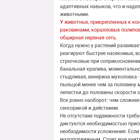
адаптивных навыков, что и наде
животными.
У животных, прикрепленных к ко
раковинами, коралловых полипов
обширная нервная сеть.
Когда нужно у растений развивае
реагируют быстрее насекомых, в
стрючковые при соприкосновении
банальная крапива, моментально
стыдливая, венерина мухоловка -
пыльцой менее чем за половину 
лепестки до половины скорости з
Все ровно наоборот: чем сложнее
сенсорикой и действием.
Не отсутствие подвижности треб
диктуются необходимостью присп
необходимости усложнения. Если
малоподвижным. Стоит еще учиты