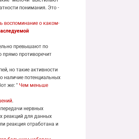
атности понимания. Это -
дь воспоминание о каком-
наследуемой
тельно превышают по
то прямо противоречит
пей, но такие активности
то наличие потенциальных
от же: "
Чем меньше
шений
.
 передачи нервных
х реакций для данных
ли реакция отработана и