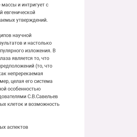
 массы и интригует с
й евгенической
ваемых утверждений.
ципов научной
зультатов и настолько
пулярного изложения. В
аза является то, что
редположений (то, что
 как непререкаемая
ер, целая его система
ной особенностью
едователями С.В.Савельев
овых клеток и возможность
ных аспектов