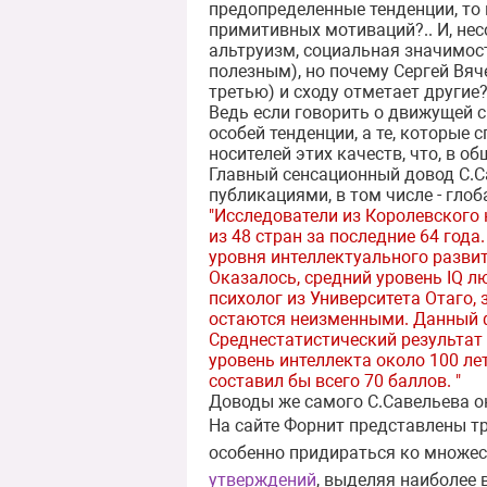
предопределенные тенденции, то
примитивных мотиваций?.. И, нес
альтруизм, социальная значимост
полезным), но почему Сергей Вяч
третью) и сходу отметает другие
Ведь если говорить о движущей 
особей тенденции, а те, которые
носителей этих качеств, что, в о
Главный сенсационный довод С.Са
публикациями, в том числе - гло
"Исследователи из Королевского
из 48 стран за последние 64 год
уровня интеллектуального развит
Оказалось, средний уровень IQ л
психолог из Университета Отаго, 
остаются неизменными. Данный 
Среднестатистический результат т
уровень интеллекта около 100 лет
составил бы всего 70 баллов. "
Доводы же самого С.Савельева о
На сайте Форнит представлены тр
особенно придираться ко множес
утверждений
, выделяя наиболее 