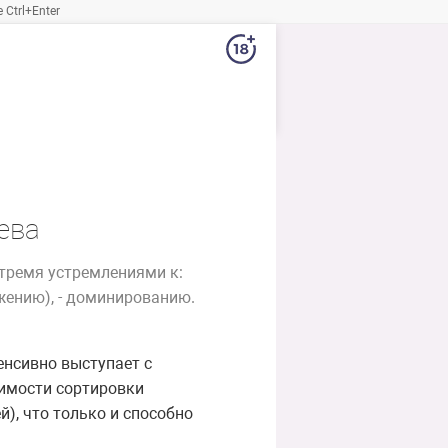
Ctrl+Enter
ева
 тремя устремлениями к:
жению), - доминированию.
енсивно выступает с
имости сортировки
й), что только и способно