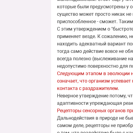
которые были предусмотрены у о
существо может просто никак не 
приспособленное - сможет. Таким
С этим утверждением о "быстроте
применяет везде. К сожалению, н
находить адекватный вариант пов
тогда само действие вовсе не об
всегда полезно (выслеживание на
недопустимо поверхностно для п
Следующим этапом в эволюции не
означает, что организм успевае
контакта с раздражителем
.
Неверное утверждение потому, ч
адаптивности упреждающая реакц
Рецепторы сенсорных органов пр
Дальнодействия в природе не быв
самом деле, рецепторы не приобр
о том, что воздействие было с ка