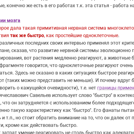
, конечно же есть в его работах т.к. эта статья - работа
ии мозга
орое дала такая примитивная нервная система многоклеточ
твия
так же быстро
, как простейшие одноклеточные
.
 различных последних своих интервью применял этот крите
плане, сказав, что развитие нервной системы эволюционно
ирования, вот растения медленно реагируют, а животные 
фрагменте говорится, что одноклеточные реагируют очень
ться. Здесь не сказано в каких ситуациях быстрое реагир
рот (таких можно представить не меньше). И почему вдруг
оворить о кажущейся очевидности), т.е. нет
границы приме
Вячеславович Савельев использует слово "быстро" в контек
, что он затрудняется с использованием более подходящего
менно такую характеристику как "быстро". Его фанаты пыта
 и т.п., но стоит обратить внимание на то, что он далек от
и, кроме как действовать быстро.
 затрат умение реагировать не столь быстро как адекватн