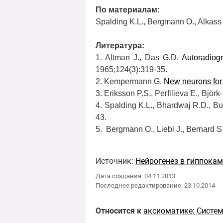
По материалам:
Spalding K.L., Bergmann O., Alkass 
Литература:
1. Altman J., Das G.D.
Autoradiogr
1965;124(3):319-35.
2. Kempermann G.
New neurons for 's
3. Eriksson P.S., Perfilieva E., Björk
4. Spalding K.L., Bhardwaj R.D., Bu
43.
5. Bergmann O., Liebl J., Bernard S.
Источник:
Нейрогенез в гиппока
Дата создания: 04.11.2013
Последнее редактирование: 23.10.2014
Относится к
аксиоматике: Систе