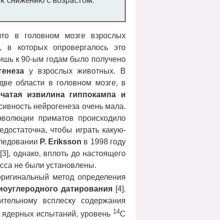
 к снижению с возрастом.
что в головном мозге взрослых
 в которых опровергалось это
 лишь к 90-ым годам было получено
генеза
у взрослых животных. В
две области в головном мозге, в
бчатая извилина гиппокампа и
сивность нейрогенеза очень мала.
эволюции приматов происходило
едостаточна, чтобы играть какую-
следовании
P
.
Eriksson
в 1998 году
3], однако, вплоть до настоящего
есса не были установлены.
ригинальный метод определения
иоуглеродного датирования
[4].
тельному всплеску содержания
14
м ядерных испытаний, уровень
C