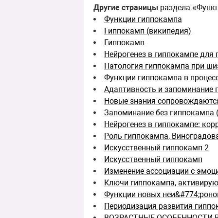
Другие страницы
раздела «Функ
Функции гиппокампа
Гиппокамп (википедия)
Гиппокамп
Нейрогенез в гиппокампе для
Патология гиппокампа при ш
Функции гиппокампа в процес
Адаптивность и запоминание 
Новые знания сопровождаютс
Запоминание без гиппокампа (
Нейрогенез в гиппокампе: кор
Роль гиппокампа, Виноградов
Искусственный гиппокамп 2
Искусственный гиппокамп
Изменение ассоциации с эмоц
Ключи гиппокампа, активиру
Функции новых неи&#774;роно
Периодизация развития гиппо
ВОЗРАСТНЫЕ ОСОБЕННОСТИ 