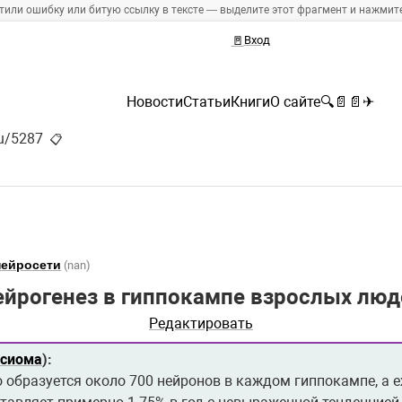
тили ошибку или битую ссылку в тексте — выделите этот фрагмент и нажмите 
🚪
Вход
Новости
Статьи
Книги
О сайте
🔍
📄
📄
✈
ru/5287
📋
нейросети
(nan)
ейрогенез в гиппокампе взрослых люд
Редактировать
ксиома
):
 образуется около 700 нейронов в каждом гиппокампе, а 