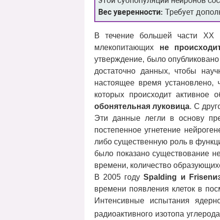
этой субпопуляции нейронов сос
Вес уверенности:
Требует допол
В течение большей части XX в
млекопитающих
не происходи
утверждение, было опубликовано
достаточно данных, чтобы нау
настоящее время установлено, ч
которых происходит активное 
обонятельная луковица
. С дру
Эти данные легли в основу пр
постепенное угнетение нейрогене
либо существенную роль в функц
было показано существование ней
времени, количество образующихс
В 2005 году
Spalding
и
Frisen
и
времени появления клеток в по
Интенсивные испытания ядерно
радиоактивного изотопа углерод