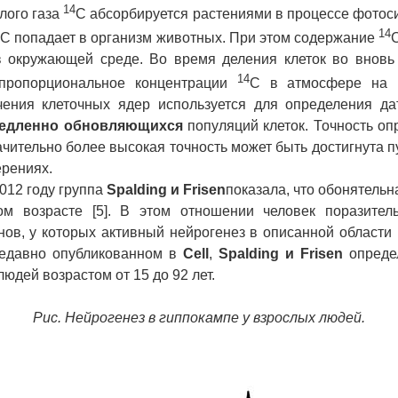
14
лого газа
C абсорбируется растениями в процессе фотоси
4
14
C попадает в организм животных. При этом содержание
 в окружающей среде. Во время деления клеток во внов
14
пропорциональное концентрации
C в атмосфере на м
чения клеточных ядер используется для определения да
едленно обновляющихся
популяций клеток. Точность о
значительно более высокая точность может быть достигнута
ерениях.
012 году группа
Spalding
и
Frisen
показала, что обонятель
м возрасте [5]. В этом отношении человек поразител
ов, у которых активный нейрогенез в описанной области
недавно опубликованном в
Cell
,
Spalding
и
Frisen
определ
юдей возрастом от 15 до 92 лет.
Рис. Нейрогенез в гиппокампе у взрослых людей.