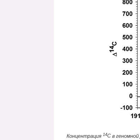
14
Концентрация
C
в геномной