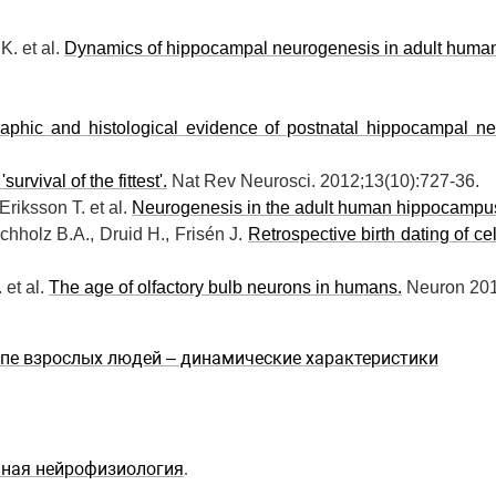
K. et al.
Dynamics of hippocampal neurogenesis in adult huma
aphic and histological evidence of postnatal hippocampal ne
urvival of the fittest'.
Nat Rev Neurosci. 2012;13(10):727-36.
-Eriksson T. et al.
Neurogenesis in the adult human hippocampu
chholz B.A., Druid H., Frisén J.
Retrospective birth dating of ce
 et al.
The age of olfactory bulb neurons in humans.
Neuron 201
мпе взрослых людей – динамические характеристики
мная нейрофизиология
.