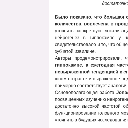
достаточно
Было показано, что большая 
количества, вовлечена в проц
уточнить конкретную локализа
нейрогенез в гиппокампе у че
свидетельствовало и то, что общ
зубчатой извилине.
Авторы продемонстрировали, 
гиппокампе, а ежегодная час
невыраженной тенденцией к с
юном возрасте и выраженное пода
примерно соответствует аналогич
Основополагающая работа
Jona
посвящённых изучению нейрогенез
достаточно высокой частотой об
функционировании головного моз
уточнить в будущих исследования