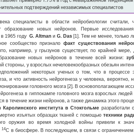
тавляет примерно 1.75% в год с невыраженной тенденцией
нительных подтверждений независимых специалистов
ека специалисты в области нейробиологии считали, 
т
образование новых нейронов. Первые исследования,
 в 1965 году
G
. Altman
и
G
.
Das
[1]. Тем не менее, только
чное сообщество признало
факт существования нейро
то, например, у грызунов существует, по крайней мере, 
образование новых нейронов в течение всей жизни:
зу
гой стороны, у взрослых нечеловекообразных обезьян интен
едположений некоторых ученых о том, что в процессе 
за, и что активность нейрогенеза у человека, вероятно, н
ионировании головного мозга [2]. В основополагающем ис
рогенеза в гиппокампе головного мозга взрослых людей [
я в течение жизни нейронов, а также динамика этого проц
з Каролинского института в Стокгольме
разработали о
смертно изъятых образцах тканей с помощью
техники рад
го оружия во время холодной войны привели к значи
14
а
C в биосфере. В последующем, в связи с ограничение