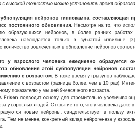
 с высокой точностью можно установить время образова
субпопуляция нейронов гиппокампа, составляющая п
есс постоянного обновления.
Несмотря на то, что испо
цию образующихся нейронов, в более ранних работах
ловека наблюдается только в зубчатой извилине [3]
ее количество вовлеченных в обновление нейронов соответс
что
у взрослого человека ежедневно образуется 
тота обновления этой субпопуляции нейронов соста
нижению с возрастом.
В тоже время у грызунов наблюдае
вление с возрастом (разница более, чем в 10 раз). Инте
ному показателю у мышей 9-месячного возраста.
s Frisen
подводит основу для стремительно увеличивающи
а у взрослых людей. Открытие того, что у человека даже в
разуются новые нейроны, свидетельствует в пользу акт
га. Тем не менее, конкретный вклад нейрогенеза у взросл
х.