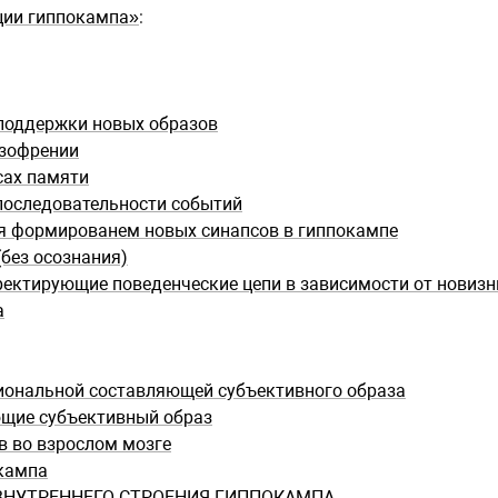
ции гиппокампа»
:
 поддержки новых образов
изофрении
сах памяти
последовательности событий
я формированем новых синапсов в гиппокампе
без осознания)
ректирующие поведенческие цепи в зависимости от новиз
а
иональной составляющей субъективного образа
ющие субъективный образ
в во взрослом мозге
кампа
ВНУТРЕННЕГО СТРОЕНИЯ ГИППОКАМПА