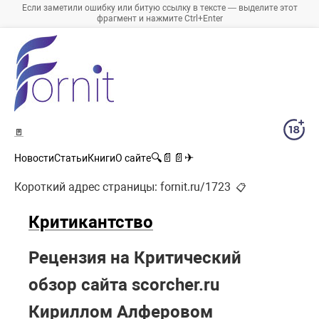
Если заметили ошибку или битую ссылку в тексте — выделите этот
фрагмент и нажмите Ctrl+Enter
🚪
🔍
📄
📄
✈
Новости
Статьи
Книги
О сайте
Короткий адрес страницы:
fornit.ru/1723
📋
Критикантство
Рецензия на Критический
обзор сайта scorcher.ru
Кириллом Алферовом