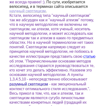
же всегда правее! :)
. По сути, изобретается
велосипед, и в терминах сайта описывается
научный скептицизм
.
Кстати, велосипед типа "научный скептицизм"
так же абсурден как и "научный атеизм" потому,
что в научную методологию не включены ни
скептицизм, ни атеизм, хотя ученый, носитель
научной методологии, и может исследовать как
скептицизм так и атеизм в каких-то предметных
областях. Но в научной терминологии нет таких
понятий. Скептицизм напрямую следует из
принципов научной методологии, не побоюсь в
качестве иллюстрации представить свою
статью
об этом. "Перечисленными основами методов
исследования стараются руководствоваться те,
кто хочет это делать эффективно. Назовем это
основами научной методологии. А пункты
1,3,4.5,10 - непосредственно обосновывают
разумный скептицизм
- как эмоциональный
контекст оптимального стиля исследования
.
".
Весь прикол в том, что, как и атеизм, так и
скептицизм являются сугубо личностными
качествами конкретных людей (градаций их