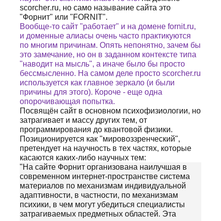
scorcher
.
ru
, но само называние сайта это
"Форнит" или "
FORNIT
".
Вообще-то сайт "работает" и на домене
fornit
.
ru
,
и доменные алиасы очень часто практикуются
по многим причинам. Опять непонятно, зачем бы
это замечание, но он в заданном контексте типа
"наводит на мысль", а иначе было бы просто
бессмысленно. На самом деле просто scorcher.ru
используется как главное зеркало (и были
причины для этого). Короче - еще одна
опорочивающая попытка.
Посвящён сайт в основном психофизиологии, но
затрагивает и массу других тем, от
программирования до квантовой физики.
Позиционируется как "мировоззренческий",
претендует на научность в тех частях, которые
касаются каких-либо научных тем:
"На сайте Форнит организована наилучшая в
современном интернет-пространстве система
материалов по механизмам индивидуальной
адаптивности, в частности, по механизмам
психики, в чем могут убедиться специалисты
затрагиваемых предметных областей. Эта