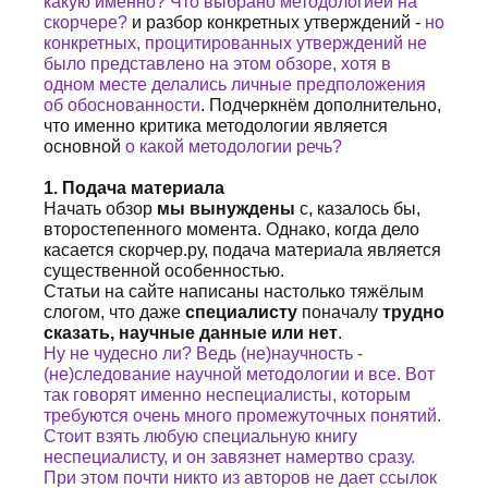
какую именно? Что выбрано методологией на
скорчере?
и разбор конкретных утверждений -
но
конкретных, процитированных утверждений не
было представлено на этом обзоре, хотя в
одном месте делались личные предположения
об обоснованности
. Подчеркнём дополнительно,
что именно критика методологии является
основной
о какой методологии речь?
1. Подача материала
Начать обзор
мы вынуждены
с, казалось бы,
второстепенного момента. Однако, когда дело
касается скорчер.ру, подача материала является
существенной особенностью.
Статьи на сайте написаны настолько тяжёлым
слогом, что даже
специалисту
поначалу
трудно
сказать, научные данные или нет
.
Ну не чудесно ли? Ведь (не)научность -
(не)следование научной методологии и все.
Вот
так говорят именно неспециалисты, которым
требуются очень много промежуточных понятий.
Стоит взять любую специальную книгу
неспециалисту, и он завязнет намертво сразу.
При этом почти никто из авторов не дает ссылок