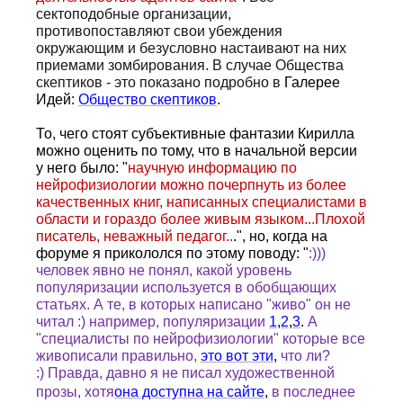
сектоподобные организации,
противопоставляют свои убеждения
окружающим и безусловно настаивают на них
приемами зомбирования. В случае Общества
скептиков - это показано подробно в
Галерее
Идей:
Общество скептиков
.
То, чего стоят субъективные фантазии Кирилла
можно оценить по тому, что в начальной версии
у него было: "
научную информацию по
нейрофизиологии можно почерпнуть из более
качественных книг, написанных специалистами в
области и гораздо более живым языком...Плохой
писатель, неважный педагог..
.", но, когда на
форуме я прикололся по этому поводу: "
:)))
человек явно не понял, какой уровень
популяризации используется в обобщающих
статьях. А те, в которых написано "живо" он не
читал :) например, популяризации
1
,
2
,
3
.
А
"специалисты по нейрофизиологии" которые все
живописали правильно,
это вот эти
,
что ли?
:) Правда, давно я не писал художественной
прозы, хотя
она доступна на сайте
,
в последнее