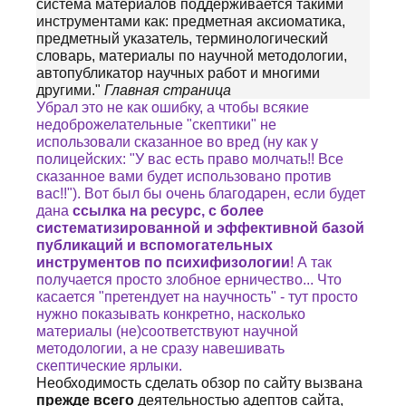
система материалов поддерживается такими
инструментами как: предметная аксиоматика,
предметный указатель, терминологический
словарь, материалы по научной методологии,
автопубликатор научных работ и многими
другими."
Главная страница
Убрал это не как ошибку, а чтобы всякие
недоброжелательные "скептики" не
использовали сказанное во вред (ну как у
полицейских: "У вас есть право молчать!! Все
сказанное вами будет использовано против
вас!!"). Вот был бы очень благодарен, если будет
дана
ссылка на ресурс, с более
систематизированной и эффективной базой
публикаций и вспомогательных
инструментов по психифизологии
! А так
получается просто злобное ерничество... Что
касается "претендует на научность" - тут просто
нужно показывать конкретно, насколько
материалы (не)соответствуют научной
методологии, а не сразу навешивать
скептические ярлыки.
Необходимость сделать обзор по сайту вызвана
прежде всего
деятельностью адептов сайта,