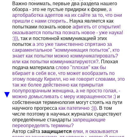
Важно понимать, первые два раздела нашего
обзора - это не пустые придирки к форме,
а
артобработка адептов на их сайте за то, что они
пришли с нами спорить.
. Наука является как
попытками познать новое
афигеть от открытия!
оказывается попытка познать новое - уже наука!
:)))
, так и постоянной коммуникацией этих
попыток
а это уже таинственно спрятано за
сакраментальное "коммуникация попыток", кто
знает как попытки можно коммуникатировать?
или как попытки коммуникатируются?
. Плохая
подача материала
слово "плохая" как бы
вбирает в себя все, что может вообразить по
этому поводу Кирилл, но не говорит словами, это
так же более действенно как прикрытая
полупрозрачным женщина, а не просто голая, -
▼
можно домысливать с меру извращенности :)
и
собственная терминология могут стоять на пути
научного прогресса
как патетично :)))
. В том
числе поэтому в научных журналах существуют
определённые стандарты
запрещающие
переопределять термины?
Автор сайта
защищается
елки, я оказывается