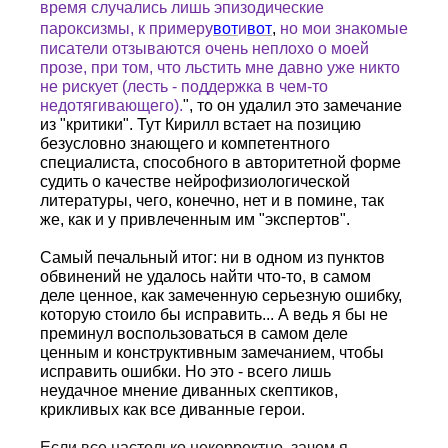
время случались лишь эпизодические
пароксизмы, к примеру
вот
и
вот
,
но мои знакомые
писатели отзываются очень неплохо о моей
прозе, при том, что льстить мне давно уже никто
не рискует (лесть - поддержка в чем-то
недотягивающего).
", то он удалил это замечание
из "критики". Тут Кирилл встает на позицию
безусловно знающего и компетентного
специалиста, способного в авторитетной форме
судить о качестве нейрофизиологической
литературы, чего, конечно, нет и в помине, так
же, как и у привлеченным им "экспертов".
Самый печальный итог: ни в одном из пунктов
обвинений не удалось найти что-то, в самом
деле ценное, как замеченную серьезную ошибку,
которую стоило бы исправить... А ведь я бы не
преминул воспользоваться в самом деле
ценным и конструктивным замечанием, чтобы
исправить ошибки. Но это - всего лишь
неудачное мнение диванных скептиков,
крикливых как все диванные герои.
Если все настолько некорректно, зачем я