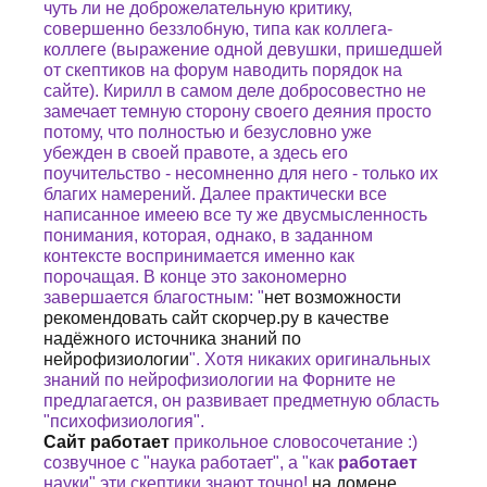
чуть ли не доброжелательную критику,
совершенно беззлобную, типа как коллега-
коллеге (выражение одной девушки, пришедшей
от скептиков на форум наводить порядок на
сайте). Кирилл в самом деле добросовестно не
замечает темную сторону своего деяния просто
потому, что полностью и безусловно уже
убежден в своей правоте, а здесь его
поучительство - несомненно для него - только их
благих намерений. Далее практически все
написанное имеею все ту же двусмысленность
понимания, которая, однако, в заданном
контексте воспринимается именно как
порочащая. В конце это закономерно
завершается благостным: "
нет возможности
рекомендовать сайт скорчер.ру в качестве
надёжного источника знаний по
нейрофизиологии
". Хотя никаких оригинальных
знаний по нейрофизиологии на Форните не
предлагается, он развивает предметную область
"психофизиология".
Сайт работает
прикольное словосочетание :)
созвучное с "наука работает", а "как
работает
науки" эти скептики знают точно!
на домене