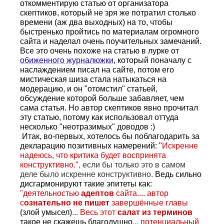
откомментирую статью от организатора
скептиков, который не зря же потратил столько
времени (аж два выходных) на то, чтобы
быстренько пройтись по материалам огромного
сайта и наделал очень поучительных замечаний.
Все это очень похоже на статью в лурке от
обиженного журналюжки
, который поначалу с
наслаждением писал на сайте, потом его
мистическая шиза стала натыкаться на
модерацию, и он "отомстил" статьей,
обсуждение которой больше забавляет, чем
сама статья. Но автор скептиков явно прочитал
эту статью, потому как использовал оттуда
несколько "неотразимых" доводов :)
Итак, во-первых, хотелось бы поблагодарить за
декларацию позитивных намерений: "
Искренне
надеюсь, что критика будет воспринята
конструктивно.
",
если бы только это в самом
деле было искренне конструктивно.
Ведь сильно
дисгармонируют такие эпитеты как:
"
деятельностью
адептов
сайта.... автор
с
ознательно не пишет
завершённые главы
(злой умысел)
... Весь этот
салат из терминов
такое не скажешь благодушно
... потенциальный