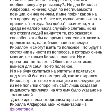
вообще пишу эту ревьюшку?.. Не для Кирилла
Алферова, конечно. Судя по несгибаемости
позиции, он невменяем, и мне пофиг как он на
это прореагирует. А, все же, нужно использовать
принцип: "нет худа без добра": возможно, что
среди немалого числа случайно слетевших на
его отжиги людей найдутся те, кто окажется
способен хотя бы на время прочтения отложить
предвзятость, настойчиво навязываемую
Кириллом и смогут взять то полезное, что будут в
состоянии вынести из вопросов, в которых очень
многие, не только Кирилл, плавают. Ну и
прочитают не только в Обществе скептиков,
вынеся для себя что-то полезное.
И я не буду скупиться на эпитеты и прятаться
под маской благих намерений, как не старался
Кирилл скрыть свою мотивацию и последующие
из нее попытки опорочить сайт, лишь создавая
видимость приличия, на что ему было указано не
только мной.
Далее идет текст от организатора скептиков
Кирилла Алферова, мои комментарии - в
фиолетовом
.