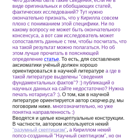
чего должны быть такие сведения, если не в
виде оригинальных и обобщающих статей,
фактических исследований? Тут нужно
окончательно признать, что у Кирилла совсем
плохо с пониманием этой специфики. Ни по
какому вопросу не может быть окончательного
консенсуса, а вот сам исследователь может
сопоставлять данные с тем, чтобы посчитать, что
на такой результат можно полагаться
.
Но об
этом лучше прочитать в поясняющей
определение
статье
.
То есть, для составления
аксиоматики учёный должен хорошо
ориентироваться в научной литературе
а где в
такой литературе выделены "сведения
фундаментальных фактов"? :) публикаций о
научных данных на сайте недостаточно? Нужна
печать нотариуса? :)
. О том, как в научной
литературе ориентируется автор скорчер.ру, мы
поговорим ниже.
многозначительно, но уже
понятна направленность :)
Вводятся и целые концептуальные конструкции.
В частности, автором используется некий
"разумный скептицизм"
,
а Кириллом некий
попсо-созданный "Научный скептицизм", но он