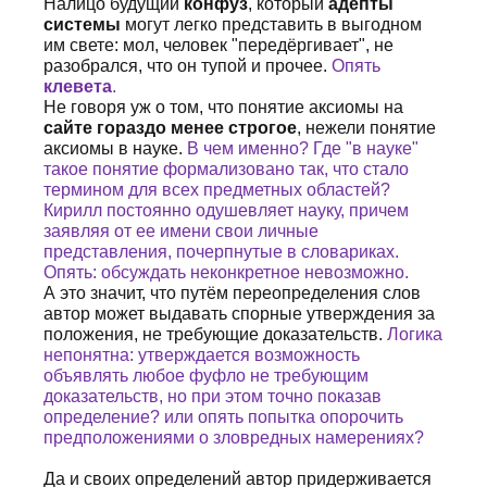
Налицо будущий
конфуз
, который
адепты
системы
могут легко представить в выгодном
им свете: мол, человек "передёргивает", не
разобрался, что он тупой и прочее.
Опять
клевета
.
Не говоря уж о том, что понятие аксиомы на
сайте гораздо менее строгое
, нежели понятие
аксиомы в науке.
В чем именно? Где "в науке"
такое понятие формализовано так, что стало
термином для всех предметных областей?
Кирилл постоянно одушевляет науку, причем
заявляя от ее имени свои личные
представления, почерпнутые в словариках.
Опять: обсуждать неконкретное невозможно.
А это значит, что путём переопределения слов
автор может выдавать спорные утверждения за
положения, не требующие доказательств.
Логика
непонятна: утверждается возможность
объявлять любое фуфло не требующим
доказательств, но при этом точно показав
определение? или опять попытка опорочить
предположениями о зловредных намерениях?
Да и своих определений автор придерживается