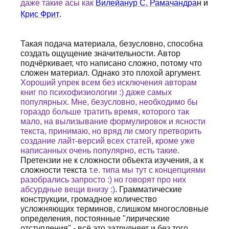
даже такие асы как
Вилейанур С. Рамачандра
н и
Крис Фрит
.
Такая подача материала, безусловно, способна
создать ощущение значительности. Автор
подчёркивает, что написано сложно, потому что
сложен материал. Однако это плохой аргумент.
Хороший упрек всем без исключения авторам
книг по психофизиологии :) даже самых
популярных. Мне, безусловно, необходимо бы
гораздо больше тратить время, которого так
мало, на вылизывание формулировок и ясности
текста, принимаю, но вряд ли смогу претворить
создание лайт-версий всех статей, кроме уже
написанных очень популярно, есть такие.
Претензии не к сложности объекта изучения, а к
сложности текста
т.е. типа мы тут с концепциями
разобрались запросто :) но говорят про них
абсурдные вещи внизу :)
. Грамматические
конструкции, громадное количество
усложняющих терминов, слишком многословные
определения, постоянные "лирические
отступления" - всё это затрудняет и без того