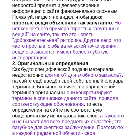
непростой предмет и делает усвоение
информации с сайта феноменально сложным.
Пожалуй, нигде я не видел, чтобы
даже
простые вещи объясняли так запутанно
.
Но
нет конкретного примера "простых запутанных
вещей" на сайте, так что это - опять
"доброжелательная" риторика. Другое дело, что
часто простые, с обывательской точки зрения,
вещи оказываются имеют более глубокую
интерпретацию.
2. Оригинальные определения
Как будто специфической подачи материала
недостаточно
для чего? для злобного замысла?
,
на сайте ещё введён свой собственный словарь
терминов. Большое количество определений
терминов оригинальны
они конкретизируют
термины в специфике данного сайта, приводя
соответствующие обоснования
, то есть
определения на сайте не соответствуют
общепринятому использованию слов.
а такового
и не бывает для всех предметных областей, это -
пагубное для скептика заблуждение. Поэтому-то
в каждой предметной области - своя