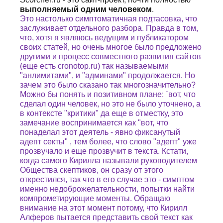
выполняемый одним человеком
.
Это настолько симптоматичная подтасовка, что
заслуживает отдельного разбора. Правда в том,
что, хотя я являюсь ведущим и публикатором
своих статей, но очень многое было предложено
другими и процесс совместного развития сайтов
(еще есть cronotop.ru) так называемыми
"анлимитами", и "админами" продолжается. Но
зачем это было сказано так многозначительно?
Можно бы понять и позитивном плане: ¨вот, что
c
делал один человек, но это не было уточнено, а
в контексте "критики" да еще в отместку, это
замечание воспринимается как "вот, что
понаделал этот деятель - явно фиксанутый
адепт секты" , тем более, что слово "адепт" уже
прозвучало и еще прозвучит в текста. Кстати,
когда самого Кирилла называли руководителем
Общества скептиков, он сразу от этого
открестился, так что в его случае это - симптом
именно недоброжелательности, попытки найти
компрометирующие моменты. Обращаю
внимание на этот момент потому, что Кирилл
Алферов пытается представить свой текст как