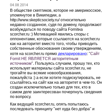
04.08.2014
В обществе скептиков, которое не америкосское,
упомянутое в Википедии, а
http://www.skepticsociety.ru/ относительно
недавно созданное, судя по домену, продолжают
возбуждаться по поводу сайта
Fornit
на
scorcher.ru :) Мотивацией явились споры с
оппонентами, которые ссылаются на scorcher.
ru
как на авторитет вместо того, чтобы приводить
собственные обоснования своим утверждениям,
хотя на scorcher.
ru
прямо
декларировано
: "
Сайт
Fornit НЕ ЯВЛЯЕТСЯ авторитетным
источником
". Пользуясь случаем, прошу тех, кто
использует материалы сайта
scorcher
.
ru
, не
трогайте вы всякие новообразования,
пожалуйста :) а если хотите подискутировать, не
ссылайтесь на сайт как на авторитет в чем-то. Он
создан исключительно только для тех, кто в
самом деле заинтересован почерпнуть сведения
по вопросу.
Как ведущий scorcher.
ru
, опять попытаюсь
последовать принципу "нет худа без добра" и