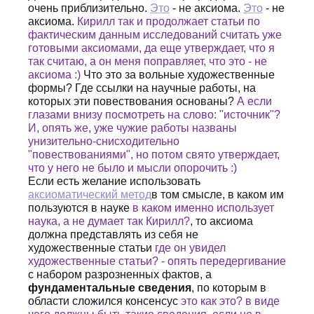
очень приблизительно.
Это
- не аксиома.
Это
- не
аксиома.
Кирилл так и продолжает статьи по
фактическим данным исследований считать уже
готовыми аксиомами, да еще утверждает, что я
так считаю, а он меня поправляет, что это - не
аксиома :)
Что это за вольные художественные
формы? Где ссылки на научные работы, на
которых эти повествования основаны?
А если
глазами внизу посмотреть на слово: "источник"?
И, опять же, уже чужие работы названы
унизительно-снисходительно
"повествованиями", но потом свято утверждает,
что у него не было и мысли опорочить :)
Если есть желание использовать
аксиоматический метод
в том смысле, в каком им
пользуются в науке
в каком именно использует
наука, а не думает так Кирилл?
, то аксиома
должна представлять из себя не
художественные статьи
где он увидел
художественные статьи? - опять передергивание
с набором разрозненных фактов, а
фундаментальные сведения
, по которым в
области сложился консенсус
это как это? в виде