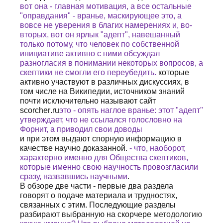
вот она - главная мотивация, а все остальные
"оправдания" - вранье, маскирующее это, а
вовсе не уверения в благих намерениях и, во-
вторых, вот он ярлык "адепт", навешанный
только потому, что человек по собственной
инициативе активно с ними обсуждал
разногласия в понимании некоторых вопросов, а
скептики не смогли его переубедить.
которые
активно участвуют в различных дискуссиях, в
том числе на Википедии, источником знаний
почти исключительно называют сайт
scorcher
.
ru
это - опять наглое вранье: этот "адепт"
утверждает, что не ссылался голословно на
Форнит, а приводил свои доводы
и при этом выдают спорную информацию в
качестве научно доказанной.
- что, наоборот,
характерно именно для Общества скептиков,
которые именно свою научность провозгласили
сразу, назвавшись научными
.
В обзоре две части - первые два раздела
говорят о подаче материала и трудностях,
связанных с этим. Последующие разделы
разбирают выбранную на скорчере
методологию