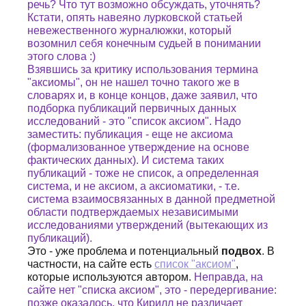
речь? Что тут возможно обсуждать, уточнять?
Кстати, опять навеяно лурковской статьей
невежественного журналюжки, который
возомнил себя конечным судьей в понимании
этого слова :)
Взявшись за критику использования термина
"аксиомы", он не нашел точно такого же в
словарях и, в конце концов, даже заявил, что
подборка публикаций первичных данных
исследований - это "список аксиом". Надо
заместить: публикация - еще не аксиома
(формализованное утверждение на основе
фактических данных). И система таких
публикаций - тоже не список, а определенная
система, и не аксиом, а аксиоматики, - т.е.
система взаимосвязанных в данной предметной
области подтверждаемых независимыми
исследованиями утверждений (вытекающих из
публикаций).
Это - уже проблема и потенциальный
подвох
. В
частности, на сайте есть
список "аксиом"
,
которые используются автором.
Неправда, на
сайте нет "списка аксиом", это - передергивание:
позже оказалось, что Кирилл не различает