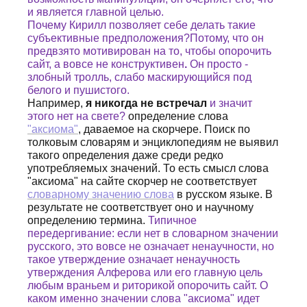
и является главной целью.
Почему Кирилл позволяет себе делать такие
субъективные предположения?Потому, что он
предвзято мотивирован на то, чтобы опорочить
сайт, а вовсе не конструктивен
.
Он просто -
злобный тролль, слабо маскирующийся под
белого и пушистого.
Например,
я никогда не встречал
и значит
этого нет на свете?
определение слова
"аксиома"
, даваемое на скорчере. Поиск по
толковым словарям и энциклопедиям не выявил
такого определения даже среди редко
употребляемых значений. То есть смысл слова
"аксиома" на сайте скорчер не соответствует
словарному значению слова
в русском языке. В
результате не соответствует оно и научному
определению термина.
Типичное
передергивание: если нет в словарном значении
русского, это вовсе не означает ненаучности, но
такое утверждение означает ненаучность
утверждения Алферова или его главную цель
любым враньем и риторикой опорочить сайт. О
каком именно значении слова "аксиома" идет