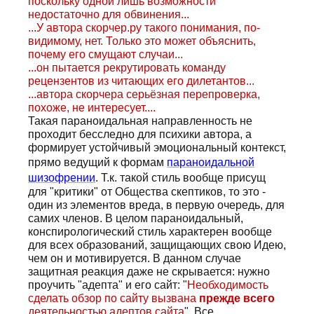
поскольку одной лишь возможности
недостаточно для обвинения...
...У автора скорчер.ру такого понимания, по-
видимому, нет. Только это может объяснить,
почему его смущают случаи...
...он пытается рекрутировать команду
рецензентов из читающих его дилетантов...
...автора скорчера серьёзная перепроверка,
похоже, не интересует....
Такая параноидальная направленность не
проходит бесследно для психики автора, а
формирует устойчивый эмоциональный контекст,
прямо ведущий к формам
параноидальной
шизофрении
. Т.к. такой стиль вообще присущ
для "критики" от Общества скептиков, то это -
один из элементов вреда, в первую очередь, для
самих членов. В целом параноидальный,
конспирологический стиль характерен вообще
для всех образований, защищающих свою Идею,
чем он и мотивируется. В данном случае
защитная реакция даже не скрывается: нужно
проучить "адепта" и его сайт: "
Необходимость
сделать обзор по сайту вызвана
прежде всего
деятельностью адептов сайта
". Все