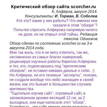
Критический обзор сайта
scorcher
.
ru
К. Алфёров, август 2014.
Консультанты:
И. Торман, В. Соболев
Кто это? какие у них работы? Что именно они
сказали в этом "обзоре"?
Попытки спросить Алферова напрямую ничего
не дали, он не открыл этой тайны.
Редакция
текста: Одиноков
Обзор сделан по состоянию
scorcher
.
ru
на 3-е
августа 2014 года.
Мне так жаль, что я не могу ответить, так же,
несомненно из самых благих намерений,
рецензируя научные работы Кирилла Алферова
и тех, кто, подписавшись под "критическим
обзором", не оставил никаких данные о себе.. :)
Ни Алферов, ни его теневые "эксперты", похоже,
не создали вообще что-либо значащее в своей
жизни, как это бывает в большинстве случаев
критиканства.
"Тщательно изучив сайт", огромный сайт, в
запакованном архиве весящий 12 гиг, за 2
выходных, они еще написали этот "обзор".
Scorcher
.
ru
- это сайт-проект, почти полностью