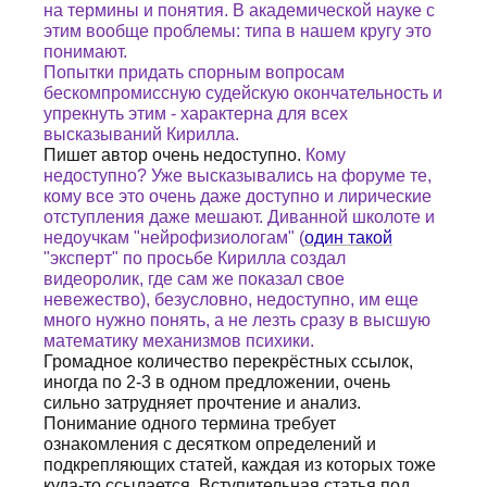
на термины и понятия. В академической науке с
этим вообще проблемы: типа в нашем кругу это
понимают.
Попытки придать спорным вопросам
бескомпромиссную судейскую окончательность и
упрекнуть этим - характерна для всех
высказываний Кирилла.
Пишет автор очень недоступно.
Кому
недоступно? Уже высказывались на форуме те,
кому все это очень даже доступно и лирические
отступления даже мешают. Диванной школоте и
недоучкам "нейрофизиологам" (
один такой
"эксперт" по просьбе Кирилла создал
видеоролик, где сам же показал свое
невежество), безусловно, недоступно, им еще
много нужно понять, а не лезть сразу в высшую
математику механизмов психики.
Громадное количество перекрёстных ссылок,
иногда по 2-3 в одном предложении, очень
сильно затрудняет прочтение и анализ.
Понимание одного термина требует
ознакомления с десятком определений и
подкрепляющих статей, каждая из которых тоже
куда-то ссылается. Вступительная статья под