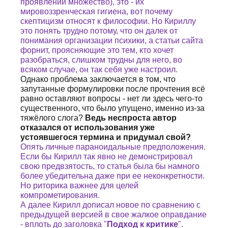
проявлений множество), это - их
мировоззренческая гигиена, вот почему
скептицизм относят к философии. Но Кириллу
это понять трудно потому, что он далек от
понимания организации психики, а статьи сайта
форнит, проясняющие это тем, кто хочет
разобраться, слишком трудны для него, во
всяком случае, он так себя уже настроил.
Однако проблема заключается в том, что
запутанные формулировки после прочтения всё
равно оставляют вопросы - нет ли здесь чего-то
существенного, что было упущено, именно из-за
тяжёлого слога?
Ведь неспроста автор
отказался от использования уже
устоявшегося термина и придумал свой?
Опять личные параноидальные предположения.
Если бы Кирилл так явно не демонстрировал
свою предвзятость, то статья была бы намного
более убедительна даже при ее неконкретности.
Но риторика важнее для целей
компрометирования.
А далее Кирилл дописал новое по сравнению с
предыдущей версией в свое жалкое оправдание
- вплоть до заголовка "
Подход к критике
".