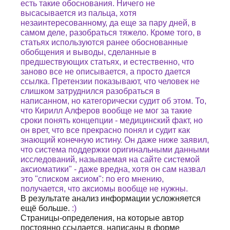
есть такие обоснования. Ничего не
высасывается из пальца, хотя
незаинтересованному, да еще за пару дней, в
самом деле, разобраться тяжело. Кроме того, в
статьях используются ранее обоснованные
обобщения и выводы, сделанные в
предшествующих статьях, и естественно, что
заново все не описывается, а просто дается
ссылка. Претензии показывают, что человек не
слишком затруднился разобраться в
написанном, но категорически судит об этом. То,
что Кирилл Алферов вообще не мог за такие
сроки понять концепции - медицинский факт, но
он врет, что все прекрасно понял и судит как
знающий конечную истину. Он даже ниже заявил,
что система поддержки оригинальными данными
исследований, называемая на сайте системой
аксиоматики" - даже вредна, хотя он сам назвал
это "списком аксиом": по его мнению,
получается, что аксиомы вообще не нужны.
В результате анализ информации усложняется
ещё больше.
:)
Страницы-определения, на которые автор
постоянно ссылается, написаны в форме