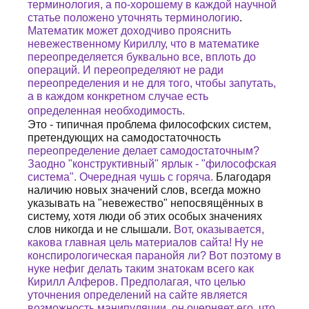
терминология, а по-хорошему в каждой научной
статье положено уточнять терминологию
.
Математик может доходчиво прояснить
невежественному Кириллу, что в математике
переопределяется буквально все, вплоть до
операций. И переопределяют не ради
переопределения и не для того, чтобы запутать,
а в каждом конкретном случае есть
определенная необходимость.
Это - типичная проблема философских систем,
претендующих на самодостаточность
переопределение делает самодостаточным?
Заодно "конструктивный" ярлык - "философская
система". Очередная чушь с горяча.
Благодаря
наличию новых значений слов, всегда можно
указывать на "невежество" непосвящённых в
систему, хотя люди об этих особых значениях
слов никогда и не слышали.
Вот, оказывается,
какова главная цель материалов сайта! Ну не
конспирологическая паранойя ли? Вот поэтому в
нуке нефиг делать таким знатокам всего как
Кирилл Алферов. Предполагая, что целью
уточнения определений на сайте является
возможность манипуляции, он очерняет его, что