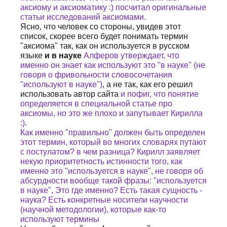
аксиому и аксиоматику :) посчитал оригинальные
статьи исследований аксиомами.
Ясно, что человек со стороны, увидев этот
список, скорее всего будет понимать термин
"аксиома" так, как он используется в русском
языке
и в науке
Алферов утверждает, что
именно он знает как используют это "в науке" (не
говоря о фривольности словосочетания
"используют в науке")
, а не так, как его решил
использовать автор сайта
и пофиг, что понятие
определяется в специальной статье про
аксиомы, но это же плохо и запутывает Кирилла
:)
.
Как именно "правильно" должен быть определен
этот термин, который во многих словарях путают
с постулатом? в чем разница? Кирилл заявляет
некую приоритетность истинности того, как
именно это "используется в науке", не говоря об
абсурдности вообще такой фразы: "используется
в науке", Это где именно? Есть такая сущность -
наука? Есть конкретные носители научности
(научной методологии), которые как-то
используют термины