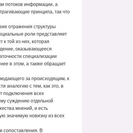
язи потоков информации, а
атрагивающие принципа, так что
вие отражения структуры
оциальные роли представляет
к той из них, которая
уждение, оказывающееся
таточности специализации
нее в этом, а также обращает
блюдающего за происходящим, к
 аналогию с тем, как это, в
ют подключения всех
ому суждению отдельной
жества мнений, и есть
ую значимую новизну из всех
и сопоставления. В