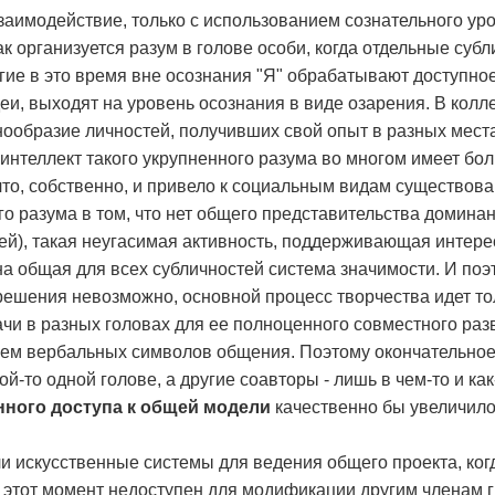
аимодействие, только с использованием сознательного ур
ак организуется разум в голове особи, когда отдельные субл
гие в это время вне осознания "Я" обрабатывают доступное
еи, выходят на уровень осознания в виде озарения. В кол
ообразие личностей, получивших свой опыт в разных местах
интеллект такого укрупненного разума во многом имеет бо
что, собственно, и привело к социальным видам существова
ого разума в том, что нет общего представительства доми
ей), такая неугасимая активность, поддерживающая интерес
дна общая для всех субличностей система значимости. И по
ешения невозможно, основной процесс творчества идет тол
ачи в разных головах для ее полноценного совместного ра
нием вербальных символов общения. Поэтому окончательно
ой-то одной голове, а другие соавторы - лишь в чем-то и ка
ного доступа к общей модели
качественно бы увеличило
 искусственные системы для ведения общего проекта, ког
в этот момент недоступен для модификации другим членам 