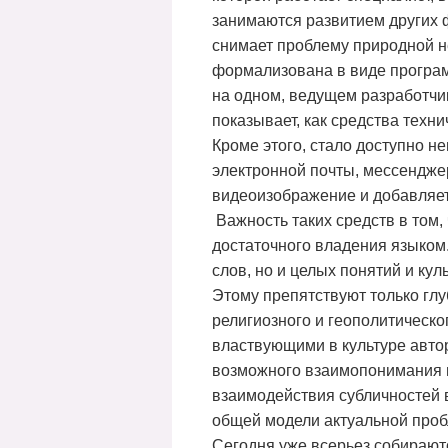
занимаются развитием других 
снимает проблему природной н
формализована в виде програм
на одном, ведущем разработчик
показывает, как средства техн
Кроме этого, стало доступно 
электронной почты, мессенджер
видеоизображение и добавляе
Важность таких средств в том,
достаточного владения языком
слов, но и целых понятий и ку
Этому препятствуют только глу
религиозного и геополитическо
властвующими в культуре автор
возможного взаимопонимания и
взаимодействия субличностей 
общей модели актуальной про
Сегодня уже всерьез собирают