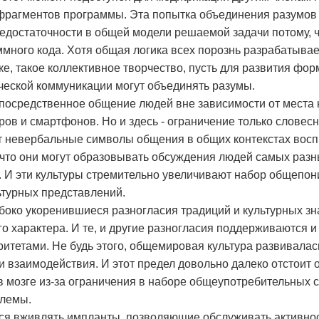
фрагментов программы. Эта попытка объединения разумов
едостаточности в общей модели решаемой задачи потому, ч
много кода. Хотя общая логика всех порознь разрабатывае
е, такое коллективное творчество, пусть для развития фо
ической коммуникации могут объединять разумы.
непосредственное общение людей вне зависимости от мест
ов и смартфонов. Но и здесь - ограничение только словес
т невербальные символы общения в общих контекстах вос
 что они могут образовывать обсуждения людей самых разн
. И эти культуры стремительно увеличивают набор общепо
льтурных представлений.
боко укоренившиеся разногласия традиций и культурных зн
го характера. И те, и другие разногласия поддерживаются 
итетами. Не будь этого, общемировая культура развивалас
 взаимодействия. И этот предел довольно далеко отстоит 
в мозге из-за ограничения в наборе общеупотребительных 
блемы.
ся вживлять импланты, позволяющие обслуживать активно