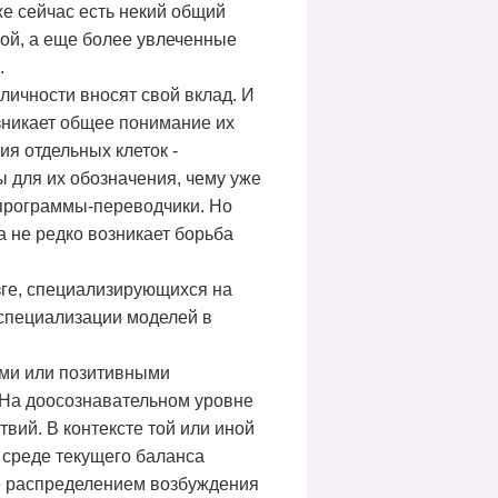
же сейчас есть некий общий
рой, а еще более увлеченные
.
личности вносят свой вклад. И
озникает общее понимание их
ия отдельных клеток -
 для их обозначения, чему уже
 программы-переводчики. Но
а не редко возникает борьба
зге, специализирующихся на
 специализации моделей в
ыми или позитивными
 На доосознавательном уровне
ий. В контексте той или иной
 среде текущего баланса
е распределением возбуждения