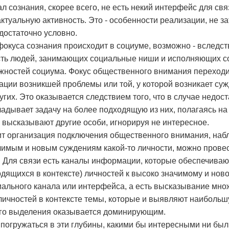
ал сознания, скорее всего, не есть некий интерфейс для св
актуальную активность. Это - особенности реализации, не з
достаточно условно.
окуса сознания происходит в социуме, возможно - вследст
сть людей, занимающих социальные ниши и исполняющих с
ностей социума. Фокус общественного внимания переходит 
зации возникшей проблемы или той, у которой возникает с
гих. Это оказывается следствием того, что в случае недос
ладывает задачу на более подходящую из них, полагаясь на 
о высказывают другие особи, игнорируя не интересное.
дит организация подключения общественного внимания, на
мым и новым суждениям какой-то личности, можно провести
е. Для связи есть каналы информации, которые обеспечива
одящихся в контексте) личностей к высоко значимому и нов
иального канала или интерфейса, а есть высказывание мно
ичностей в контексте темы, которые и выявляют наибольш
ого выделения оказывается доминирующим.
 погружаться в эти глубины, какими бы интересными ни был