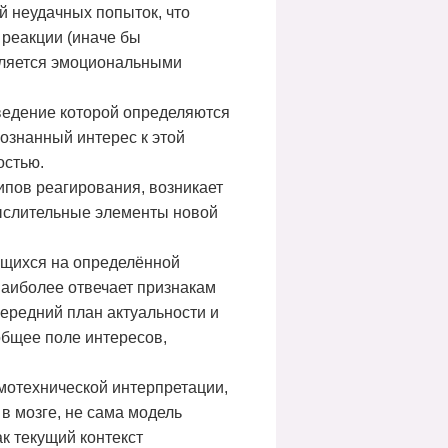
й неудачных попыток, что
 реакции (иначе бы
вляется эмоциональными
ведение которой определяются
сознанный интерес к этой
остью.
ипов реагирования, возникает
мыслительные элементы новой
ющихся на определённой
 наиболее отвечает признакам
передний план актуальности и
общее поле интересов,
емотехнической интерпретации,
в мозге, не сама модель
ак текущий контекст