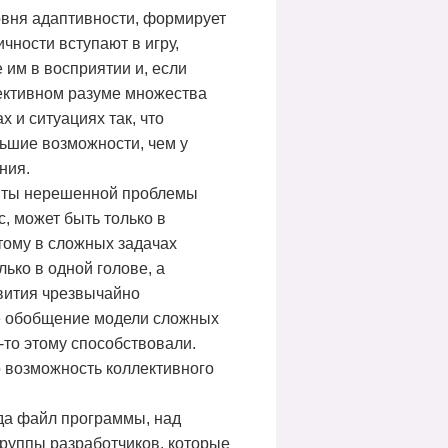
овня адаптивности, формирует
ичности вступают в игру,
 им в восприятии и, если
лективном разуме множества
 и ситуациях так, что
льшие возможности, чем у
ния.
нанты нерешенной проблемы
, может быть только в
этому в сложных задачах
ько в одной голове, а
звития чрезвычайно
е обобщение модели сложных
к-то этому способствовали.
 возможность коллективного
да файл программы, над
группы разработчиков, которые