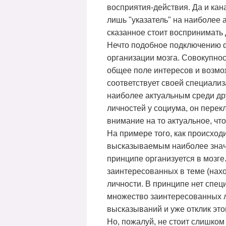
восприятия-действия. Да и кан
лишь "указатель" на наиболее 
сказанное стоит воспринимать 
Нечто подобное подключению ф
организации мозга. Совокупно
общее поле интересов и возмож
соответствует своей специали
наиболее актуальным среди дру
личностей у социума, он перек
внимание на то актуальное, чт
На примере того, как происхо
высказываемым наиболее значи
принципе организуется в мозг
заинтересованных в теме (нах
личности. В принципе нет спец
множество заинтересованных л
высказываний и уже отклик эт
Но, пожалуй, не стоит слишком