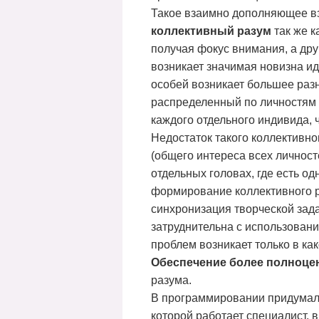
Такое взаимно дополняющее вз
коллективный разум
так же к
получая фокус внимания, а дру
возникает значимая новизна ид
особей возникает большее разн
распределенный по личностям 
каждого отдельного индивида, 
Недостаток такого коллективн
(общего интереса всех личност
отдельных головах, где есть о
формирование коллективного р
синхронизация творческой зад
затруднительна с использова
проблем возникает только в как
Обеспечение более полноцен
разума.
В программировании придумали
которой работает специалист, 