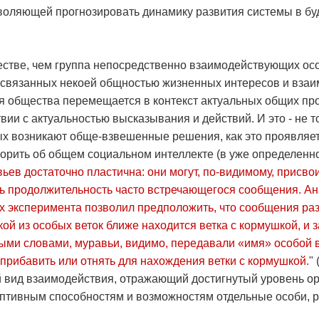
воляющей прогнозировать динамику развития системы в буд
стве, чем группа непосредственно взаимодействующих осо
 связанных некоей общностью жизненных интересов и взаи
я общества перемещается в контекст актуальных общих про
твии с актуальностью высказывания и действий. И это - не 
х возникают обще-взвешенные решения, как это проявляетс
орить об общем социальном интеллекте (в уже определенно
ьев достаточно пластична: они могут,
по-видимому,
присвои
ь продолжительность часто встречающегося сообщения. А
х эксперимента позволил предположить, что сообщения раз
акой из особых веток ближе находится ветка с кормушкой, и
ными словами, муравьи, видимо, передавали «имя» особой 
 прибавить или отнять для нахождения ветки с кормушкой.
" 
ый вид взаимодействия, отражающий достигнутый уровень ор
птивным способностям и возможностям отдельные особи, р