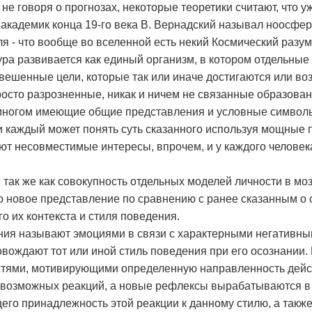
не говоря о прогнозах, некоторые теоретики считают, что у
 академик конца 19-го века В. Вернадский называл ноосфе
я - что вообще во вселенной есть некий Космический разум
ура развивается как единый организм, в котором отдельные 
звешенные цели, которые так или иначе достигаются или в
просто разрозненные, никак и ничем не связанные образован
 многом имеющие общие представления и условные символы
и каждый может понять суть сказанного используя мощные
ют несовместимые интересы, впрочем, и у каждого человек
так же как совокупность отдельных моделей личности в мо
го новое представление по сравнению с ранее сказанным о
 их контекста и стиля поведения.
ния называют эмоциями в связи с характерными негативн
вождают тот или иной стиль поведения при его осознании.
стями, мотивирующими определенную направленность действ
 возможных реакций, а новые рефлексы вырабатываются в
го принадлежность этой реакции к данному стилю, а такж