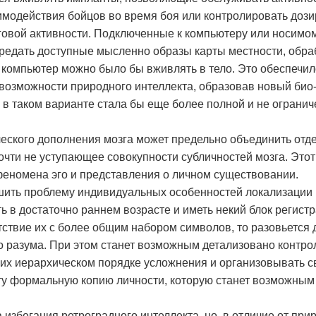
имодействия бойцов во время боя или контролировать дози
говой активности. Подключенные к компьютеру или носимом
редать доступные мысленно образы карты местности, обр
ой компьютер можно было бы вживлять в тело. Это обеспеч
озможности природного интеллекта, образовав новый био
в таком варианте стала бы еще более полной и не огранич
ческого дополнения мозга может предельно объединить отд
чти не уступающее совокупности субличностей мозга. Этот
еномена эго и представления о личном существовании.
шить проблему индивидуальных особенностей локализации
 в достаточно раннем возрасте и иметь некий блок регист
ствие их с более общим набором символов, то разовьется 
о разума. При этом станет возможным детализовано контро
их иерархическом порядке усложнения и организовывать 
 ту формальную копию личности, которую станет возможным
 избегания ретроградного интеллекта, но, в отличие от при