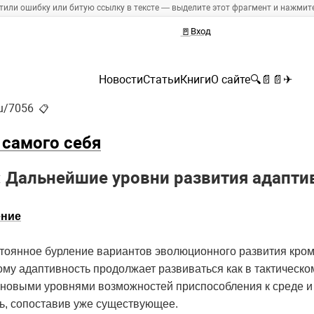
тили ошибку или битую ссылку в тексте — выделите этот фрагмент и нажмите 
🚪
Вход
Новости
Статьи
Книги
О сайте
🔍
📄
📄
✈
ru/7056
📋
 самого себя
: Дальнейшие уровни развития адапти
ение
стоянное бурление вариантов эволюционного развития кро
ому адаптивность продолжает развиваться как в тактическ
о новыми уровнями возможностей приспособления к среде и
ь, сопоставив уже существующее.