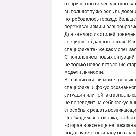
от признаков более частного у
выполняет ту же роль выделени
потребовалось гораздо больше
переживаниями и разнообразие
Для каждого из стилей поведе
спецификой данного стиля. И в
специфике так же как у специал
С появлением новых ситуаций 
не только новое ветвление ста
модели личности.
В течении жизни может возник
специфике, и фокус осознанног
ситуации или той, активность 
не переводит на себя фокус в
способных решать возникающи
Необходимая оговорка, чтобы н
которая вовсе еще не показана
подключается к каналу осознанн