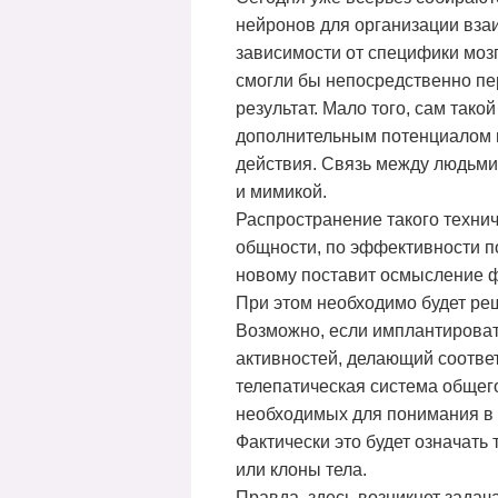
нейронов для организации вза
зависимости от специфики моз
смогли бы непосредственно пе
результат. Мало того, сам так
дополнительным потенциалом в
действия. Связь между людьми 
и мимикой.
Распространение такого техни
общности, по эффективности по
новому поставит осмысление ф
При этом необходимо будет ре
Возможно, если имплантировать
активностей, делающий соответ
телепатическая система общег
необходимых для понимания в 
Фактически это будет означать
или клоны тела.
Правда, здесь возникнет задача