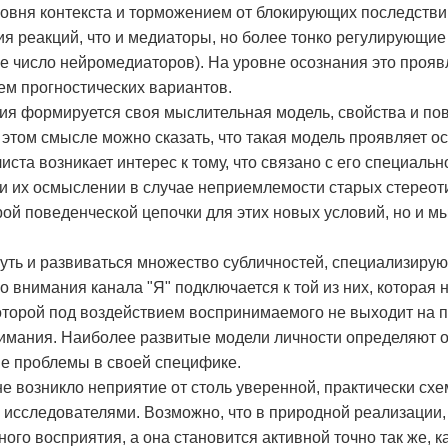
ровня контекста и торможением от блокирующих последстви
я реакций, что и медиаторы, но более тонко регулирующие
е число нейромедиаторов). На уровне осознания это проя
м прогностических вариантов.
ния формируется своя мыслительная модель, свойства и по
 этом смысле можно сказать, что такая модель проявляет о
иста возникает интерес к тому, что связано с его специальн
и их осмыслении в случае неприемлемости старых стереот
рой поведенческой цепочки для этих новых условий, но и 
нуть и развиваться множество субличностей, специализиру
о внимания канала "Я" подключается к той из них, которая
которой под воздействием воспринимаемого не выходит на 
нимания. Наиболее развитые модели личности определяют 
е проблемы в своей специфике.
е возникло неприятие от столь уверенной, практически сх
 исследователями. Возможно, что в природной реализации, 
ого восприятия, а она становится активной точно так же, к