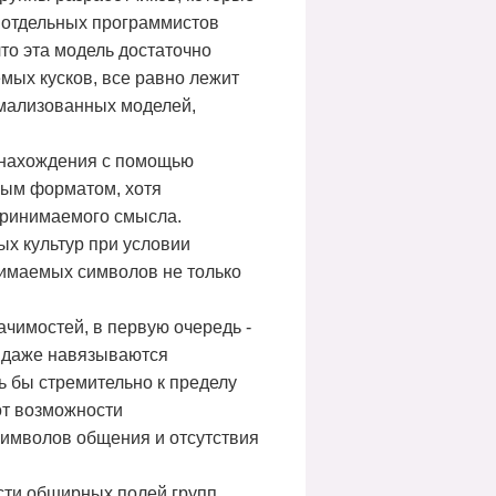
 отдельных программистов
то эта модель достаточно
мых кусков, все равно лежит
рмализованных моделей,
а нахождения с помощью
ным форматом, хотя
принимаемого смысла.
ых культур при условии
нимаемых символов не только
ачимостей, в первую очередь -
и даже навязываются
ь бы стремительно к пределу
от возможности
символов общения и отсутствия
сти обширных полей групп