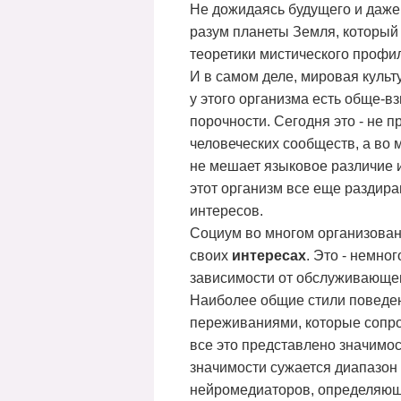
Не дожидаясь будущего и даже 
разум планеты Земля, который
теоретики мистического профил
И в самом деле, мировая культ
у этого организма есть обще-в
порочности. Сегодня это - не 
человеческих сообществ, а во
не мешает языковое различие 
этот организм все еще раздира
интересов.
Социум во многом организован 
своих
интересах
. Это - немно
зависимости от обслуживающего
Наиболее общие стили поведе
переживаниями, которые сопро
все это представлено значимо
значимости сужается диапазон
нейромедиаторов, определяюще