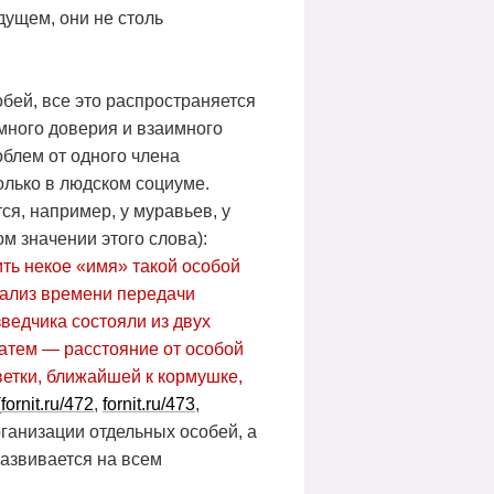
ущем, они не столь
бей, все это распространяется
много доверия и взаимного
блем от одного члена
только в людском социуме.
я, например, у муравьев, у
м значении этого слова):
ть некое «имя» такой особой
нализ времени передачи
ведчика состояли из двух
 затем — расстояние от особой
ветки, ближайшей к кормушке,
(
fornit.ru/472
,
fornit.ru/473
,
ганизации отдельных особей, а
азвивается на всем