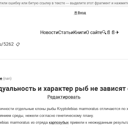
тили ошибку или битую ссылку в тексте — выделите этот фрагмент и нажмите 
🚪
Вход
Новости
Статьи
Книги
О сайте
🔍
📄
📄
✈
ru/5262
📋
е
(nan)
уальность и характер рыб не зависят 
Редактировать
ичности отдельные клоны рыбы Kryptolebias marmoratus отличаются по 
янием среды, нежели согласно генетическому плану.
ebias marmoratus из отряда
карпозубых
привели к неожиданным результа