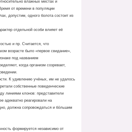
относительно влажных местах и
Время от времени в популяции
ах, допустим, одного болота состоит из
арактер отдельной особи влияет её
остью и пр. Считается, что
аком возрасте было «первое свидание»,
ризнаке под названием
еделяют, когда организм созревает,
оведении.
ости. К удивлению учёных, им не удалось
бретали собственные поведенческие
жду линиями клонов: представители
ее адекватно реагировали на
дно, должна сопровождаться и бóльшим
ичность формируется независимо от