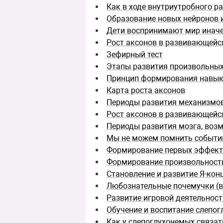
Как в ходе внутриутробного р
Образование новых нейронов и
Дети воспринимают мир иначе
Рост аксонов в развивающейс
Зефирный тест
Этапы развития произвольных
Принцип формирования навы
Карта роста аксонов
Периоды развития механизмов
Рост аксонов в развивающейс
Периоды развития мозга, воз
Мы не можем помнить событий
Формирование первых эффекто
Формирование произвольности
Становление и развитие Я-кон
Любознательные почемучки (воз
Развитие игровой деятельност
Обучение и воспитание слепог
Как у слепоглухонемых связа