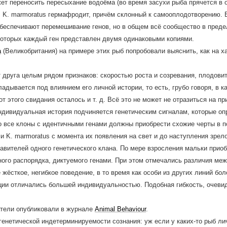
ет переносить пересыхание водоёма (во время засухи рыба прячется в 
 K. marmoratus гермафродит, причём склонный к самооплодотворению. 
еспечивают перемешивание генов, но в общем всё сообщество в предел
которых каждый ген представлен двумя одинаковыми копиями.
а
(Великобритания) на примере этих рыб попробовали выяснить, как на х
 друга целым рядом признаков: скоростью роста и созревания, плодовит
дывается под влиянием его личной истории, то есть, грубо говоря, в к
от этого свидания осталось и т. д. Всё это не может не отразиться на п
дивидуальная история подчиняется генетическим сигналам, которые опр
то все клоны с идентичными генами должны приобрести схожие черты в п
 K. marmoratus с момента их появления на свет и до наступления зрел
авителей одного генетического клана. По мере взросления мальки прио
ного распорядка, диктуемого генами. При этом отмечались различия ме
жёсткое, негибкое поведение, в то время как особи из других линий бол
ции отличались большей индивидуальностью. Подобная гибкость, очеви
атели опубликовали в журнале
Animal Behaviour
.
генетической индетерминируемости сознания: уж если у каких-то рыб л