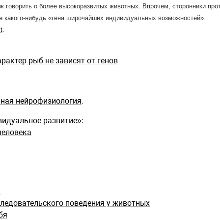
 уж говорить о более высокоразвитых животных. Впрочем, сторонники про
де какого-нибудь «гена широчайших индивидуальных возможностей».
t
.
рактер рыб не зависят от генов
мная нейрофизиология
.
видуальное развитие»
:
человека
и
ледовательского поведения у животных
бя