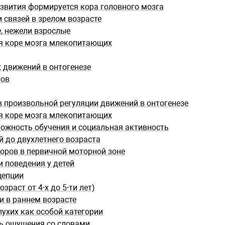
азвития формируется кора головного мозга
 связей в зрелом возрасте
, нежели взрослые
я коре мозга млекопитающих
 движений в онтогенезе
ков
 произвольной регуляции движений в онтогенезе
я коре мозга млекопитающих
можность обучения и социальная активность
 до двухлетнего возраста
ров в первичной моторной зоне
 поведения у детей
цепции
раст от 4-х до 5-ти лет)
и в раннем возрасте
лухих как особой категории
ть ощущения со словами