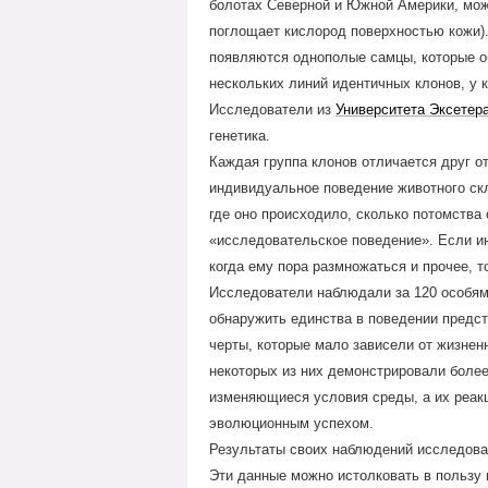
болотах Северной и Южной Америки, мож
поглощает кислород поверхностью кожи).
появляются однополые самцы, которые об
нескольких линий идентичных клонов, у 
Исследователи из
Университета Эксетер
генетика.
Каждая группа клонов отличается друг от
индивидуальное поведение животного скла
где оно происходило, сколько потомства 
«исследовательское поведение». Если ин
когда ему пора размножаться и прочее, 
Исследователи наблюдали за 120 особями
обнаружить единства в поведении предст
черты, которые мало зависели от жизнен
некоторых из них демонстрировали более 
изменяющиеся условия среды, а их реак
эволюционным успехом.
Результаты своих наблюдений исследов
Эти данные можно истолковать в пользу 