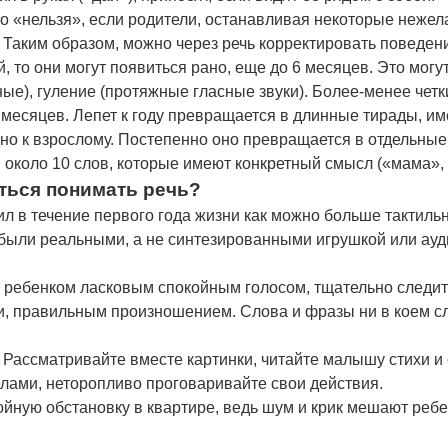
о «нельзя», если родители, останавливая некоторые нежел
й. Таким образом, можно через речь корректировать поведе
, то они могут появиться рано, еще до 6 месяцев. Это мог
сные), гуление (протяжные гласные звуки). Более-менее чет
7 месяцев. Лепет к году превращается в длинные тирады, 
но к взрослому. Постепенно оно превращается в отдельные
коло 10 слов, которые имеют конкретный смысл («мама», 
ться понимать речь?
ил в течение первого года жизни как можно больше тактиль
 были реальными, а не синтезированными игрушкой или ауд
с ребенком ласковым спокойным голосом, тщательно следи
и, правильным произношением. Слова и фразы ни в коем с
Рассматривайте вместе картинки, читайте малышу стихи и с
лами, неторопливо проговаривайте свои действия.
ойную обстановку в квартире, ведь шум и крик мешают реб