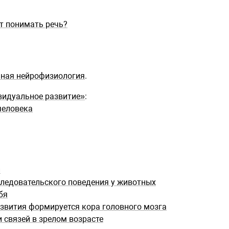
т понимать речь?
мная нейрофизиология
.
видуальное развитие»
:
человека
и
ледовательского поведения у животных
бя
азвития формируется кора головного мозга
 связей в зрелом возрасте