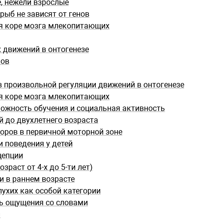
, нежели взрослые
рыб не зависят от генов
я коре мозга млекопитающих
 движений в онтогенезе
ков
 произвольной регуляции движений в онтогенезе
я коре мозга млекопитающих
можность обучения и социальная активность
 до двухлетнего возраста
ров в первичной моторной зоне
 поведения у детей
цепции
раст от 4-х до 5-ти лет)
и в раннем возрасте
лухих как особой категории
ть ощущения со словами
и