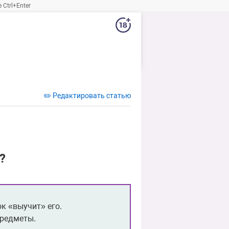
Ctrl+Enter
✏️ Редактировать статью
?
к «выучит» его.
предметы.