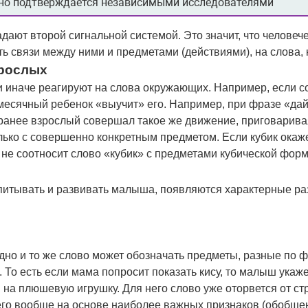
но подтверждается независимыми исследователями
дают второй сигнальной системой. Это значит, что человеч
ать связи между ними и предметами (действиями), на слова, 
зрослых
и иначе реагируют на слова окружающих. Например, если с
месячный ребенок «выучит» его. Например, при фразе «дай
ранее взрослый совершал такое же движение, приговаривая
лько с совершенно конкретным предметом. Если кубик окаже
у не соотносит слово «кубик» с предметами кубической фор
спитывать и развивать малыша, появляются характерные р
дно и то же слово может обозначать предметы, разные по ф
То есть если мама попросит показать кису, то малыш укаже
 на плюшевую игрушку. Для него слово уже оторвется от ст
 его вообще на основе наиболее важных признаков (обобщен