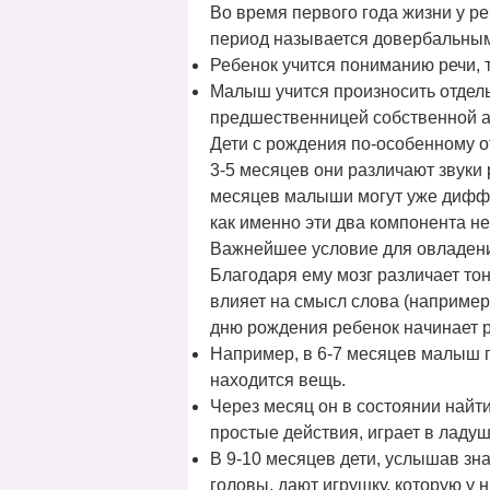
Во время первого года жизни у р
период называется довербальны
Ребенок учится пониманию речи, т
Малыш учится произносить отдель
предшественницей собственной а
Дети с рождения по-особенному о
3-5 месяцев они различают звуки
месяцев малыши могут уже диффер
как именно эти два компонента н
Важнейшее условие для овладени
Благодаря ему мозг различает то
влияет на смысл слова (например,
дню рождения ребенок начинает р
Например, в 6-7 месяцев малыш п
находится вещь.
Через месяц он в состоянии найт
простые действия, играет в ладушк
В 9-10 месяцев дети, услышав зн
головы, дают игрушку, которую у н