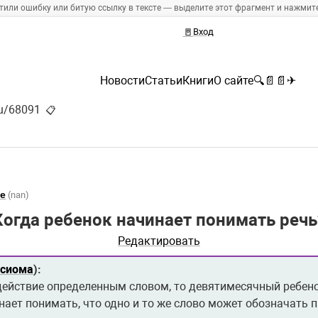
тили ошибку или битую ссылку в тексте — выделите этот фрагмент и нажмите 
🚪
Вход
Новости
Статьи
Книги
О сайте
🔍
📄
📄
✈
ru/68091
📋
е
(nan)
Когда ребенок начинает понимать речь
Редактировать
ксиома
):
действие определенным словом, то девятимесячный ребено
нает понимать, что одно и то же слово может обозначать 