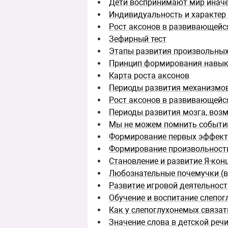
Дети воспринимают мир иначе
Индивидуальность и характер 
Рост аксонов в развивающейс
Зефирный тест
Этапы развития произвольных
Принцип формирования навы
Карта роста аксонов
Периоды развития механизмов
Рост аксонов в развивающейс
Периоды развития мозга, воз
Мы не можем помнить событий
Формирование первых эффекто
Формирование произвольности
Становление и развитие Я-кон
Любознательные почемучки (воз
Развитие игровой деятельност
Обучение и воспитание слепог
Как у слепоглухонемых связа
Значение слова в детской реч