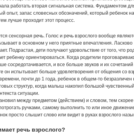
ачала работать вторая сигнальная система. Фундаментом дл
ый опыт, запас словесных обозначений, который ребенок на
тем лучше проходит этот процесс.
ется сенсорная речь. Голос и речь взрослого вообще явля
зывает в основном у него приятные впечатления. Ласково 
вает. Подрастая, дети получают удовольствие от того, что р
гает ребенку ориентироваться. Когда родители проговарива
ше сосредотачивается, и все больше звуков и их сочетаний
те он испытывает больше удовлетворения от общения со в
 времени, почти до 1 года, ребенок в общем-то безразличен 
говых структур, когда малыш накопил большой чувственный 
нтекста ситуации.
ановил между предметом (действием) и словом, тем скорее
потрогать ручками, самому выполнить то или иное движение
ок просто слышит слово или видит в руках взрослого назы
нимает речь взрослого?