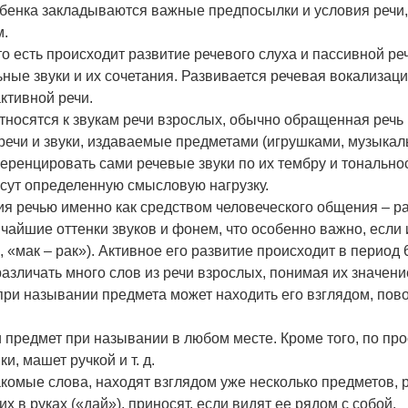
ебенка закладываются важные предпосылки и условия речи, 
м.
о есть происходит развитие речевого слуха и пассивной ре
ные звуки и их сочетания. Развивается речевая вокализаци
ктивной речи.
тносятся к звукам речи взрослых, обычно обращенная речь
 речи и звуки, издаваемые предметами (игрушками, музыка
енцировать сами речевые звуки по их тембру и тональнос
есут определенную смысловую нагрузку.
я речью именно как средством человеческого общения – р
нчайшие оттенки звуков и фонем, что особенно важно, есл
 «мак – рак»). Активное его развитие происходит в период
азличать много слов из речи взрослых, понимая их значени
ри назывании предмета может находить его взглядом, повор
и предмет при назывании в любом месте. Кроме того, по пр
и, машет ручкой и т. д.
акомые слова, находят взглядом уже несколько предметов, 
их в руках («дай»), приносят, если видят ее рядом с собой.