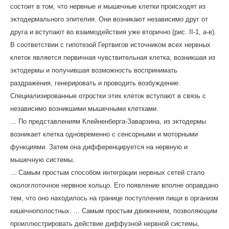
состоит в том, что нервные и мышечные клетки происходят из
эктодермального эпителия. Они возникают независимо друг от
друга и вступают во взаимодействия уже вторично (рис. II-1, а-в).
В соответствии с гипотезой Гертвигов источником всех нервных
клеток является первичная чувствительная клетка, возникшая из
эктодермы и получившая возможность воспринимать
раздражения, генерировать и проводить возбуждение.
Специализированные отростки этих клеток вступают в связь с
независимо возникшими мышечными клетками.
... По представлениям Клейненберга-Заварзина, из эктодермы
возникает клетка одновременно с сенсорными и моторными
функциями. Затем она дифференцируется на нервную и
мышечную системы.
... Самым простым способом интеграции нервных сетей стало
окологлоточное нервное кольцо. Его появление вполне оправдано
тем, что оно находилось на границе поступления пищи в организм
кишечнополостных. ... Самым простым движением, позволяющим
проиллюстрировать действие диффузной нервной системы,