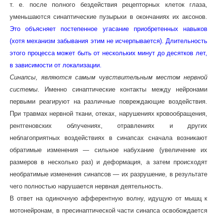
т. е. после полного бездействия рецепторных клеток глаза,
уменьшаются синаптические пузырьки в окончаниях их аксонов.
Это объясняет постепенное угасание приобретенных навыков
(хотя механизм забывания этим не исчерпывается). Длительность
этого процесса может быть от нескольких минут до десятков лет,
в зависимости от локализации.
Синапсы, являются самым чувствительным местом нервной
системы.
Именно синаптические контакты между нейронами
первыми реагируют на различные повреждающие воздействия.
При травмах нервной ткани, отеках, нарушениях кровообращения,
рентгеновских облучениях, отравлениях и других
неблагоприятных воздействиях в синапсах сначала возникают
обратимые изменения — сильное набухание (увеличение их
размеров в несколько раз) и деформация, а затем происходят
необратимые изменения синапсов — их разрушение, в результате
чего полностью нарушается нервная деятельность.
В ответ на одиночную афферентную волну, идущую от мышц к
мотонейронам, в пресинаптической части синапса освобождается