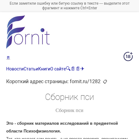
Если заметили ошибку или битую ссылку в тексте — выделите этот
фрагмент и нажмите Ctrl+Enter
🚪
🔍
📄
📄
✈
Новости
Статьи
Книги
О сайте
Короткий адрес страницы:
fornit.ru/1282
📋
Сборник пси
Сборник пси
Это - сборник материалов исследований в предметной
области Психофизиология.
Тот, кто желает сам понять, а не просто поверить прочитанному,