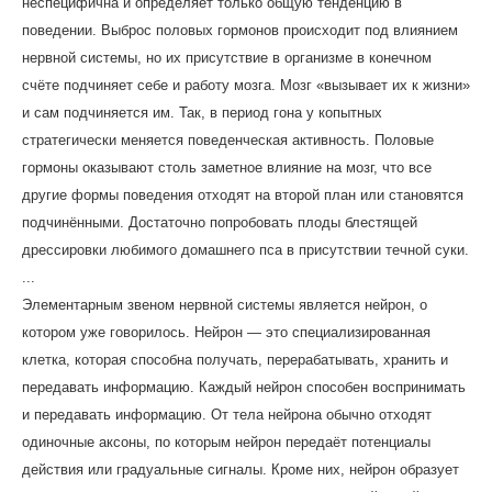
неспецифична и определяет только общую тенденцию в
поведении. Выброс половых гормонов происходит под влиянием
нервной системы, но их присутствие в организме в конечном
счёте подчиняет себе и работу мозга. Мозг «вызывает их к жизни»
и сам подчиняется им. Так, в период гона у копытных
стратегически меняется поведенческая активность. Половые
гормоны оказывают столь заметное влияние на мозг, что все
другие формы поведения отходят на второй план или становятся
подчинёнными. Достаточно попробовать плоды блестящей
дрессировки любимого домашнего пса в присутствии течной суки.
...
Элементарным звеном нервной системы является нейрон, о
котором уже говорилось. Нейрон — это специализированная
клетка, которая способна получать, перерабатывать, хранить и
передавать информацию. Каждый нейрон способен воспринимать
и передавать информацию. От тела нейрона обычно отходят
одиночные аксоны, по которым нейрон передаёт потенциалы
действия или градуальные сигналы. Кроме них, нейрон образует