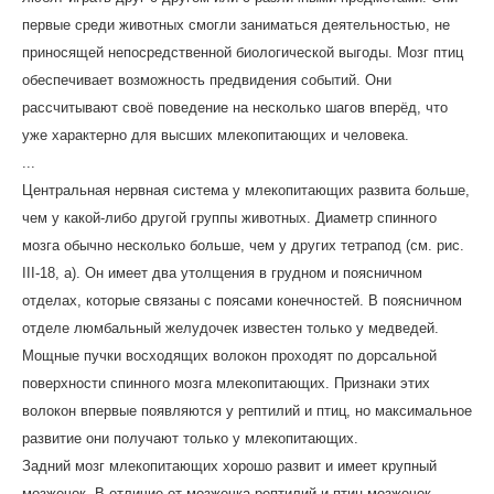
первые среди животных смогли заниматься деятельностью, не
приносящей непосредственной биологической выгоды. Мозг птиц
обеспечивает возможность предвидения событий. Они
рассчитывают своё поведение на несколько шагов вперёд, что
уже характерно для высших млекопитающих и человека.
...
Центральная нервная система у млекопитающих развита больше,
чем у какой-либо другой группы животных. Диаметр спинного
мозга обычно несколько больше, чем у других тетрапод (см. рис.
III-18, а). Он имеет два утолщения в грудном и поясничном
отделах, которые связаны с поясами конечностей. В поясничном
отделе люмбальный желудочек известен только у медведей.
Мощные пучки восходящих волокон проходят по дорсальной
поверхности спинного мозга млекопитающих. Признаки этих
волокон впервые появляются у рептилий и птиц, но максимальное
развитие они получают только у млекопитающих.
Задний мозг млекопитающих хорошо развит и имеет крупный
мозжечок. В отличие от мозжечка рептилий и птиц мозжечок