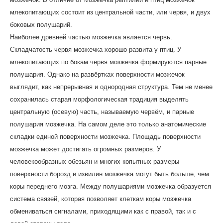
млекопитающих состоит из центральной части, или червя, и двух
боковых полушарий.
Наиболее древней частью мозжечка является червь.
Складчатость червя мозжечка хорошо развита у птиц. У
млекопитающих по бокам червя мозжечка формируются парные
полушария. Однако на развёртках поверхности мозжечок
выглядит, как непрерывная и однородная структура. Тем не менее
сохранилась старая морфологическая традиция выделять
центральную (осевую) часть, называемую червём, и парные
полушария мозжечка. На самом деле это только анатомические
складки единой поверхности мозжечка. Площадь поверхности
мозжечка может достигать огромных размеров. У
человекообразных обезьян и многих копытных размеры
поверхности борозд и извилин мозжечка могут быть больше, чем
коры переднего мозга. Между полушариями мозжечка образуется
система связей, которая позволяет клеткам коры мозжечка
обмениваться сигналами, приходящими как с правой, так и с