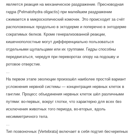
является реакция на механическое раздражение. Пресноводная
гидра (Pelmatohydra oligactis) при малейшем раздражении
сжимается в микроскопический комочек. Это происходит за счёт
расположенных продольно в эктодерме и поперечно в энтодерме
сократимых белков. Кроме генерализованной реакции,
кишечнополостные могут дифференциально пользоваться
отдельными щупальцами или их группами. Гидры способны
передвигаться, чередуя при переворотах опору на подошву и
ротовое отверстие.
...
На первом этапе эволюции произошёл наиболее простой вариант
усложнения нервной системы — концентрация нервных клеток в
ганглии. Процесс объединения нервных клеток шёл различными
путями: во-первых, вокруг глотки, что характерно для всех без
исключения животных того периода, во-вторых, вдоль
несимметричного тела.
...
Тип позвоночных (Vertebrata) включает в себя подтип бесчерепных