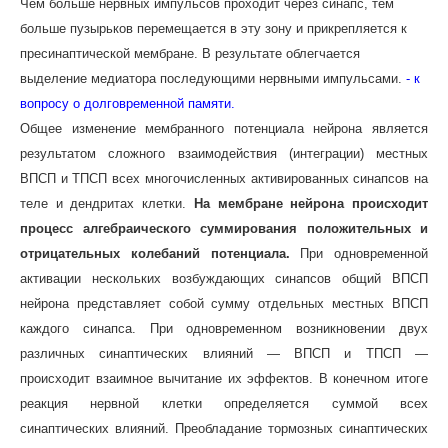
Чем больше нервных импульсов проходит через синапс, тем
больше пузырьков перемещается в эту зону и прикрепляется к
пресинаптической мембране. В результате облегчается
выделение медиатора последующими нервными импульсами.
- к
вопросу о долговременной памяти.
Общее изменение мембранного потенциала нейрона является
результатом сложного взаимодействия (интеграции) местных
ВПСП и ТПСП всех многочисленных активированных синапсов на
теле и дендритах клетки.
На мембране нейрона происходит
процесс алгебраического суммирования положительных и
отрицательных колебаний потенциала.
При одновременной
активации нескольких возбуждающих синапсов общий ВПСП
нейрона представляет собой сумму отдельных местных ВПСП
каждого синапса. При одновременном возникновении двух
различных синаптических влияний — ВПСП и ТПСП —
происходит взаимное вычитание их эффектов. В конечном итоге
реакция нервной клетки определяется суммой всех
синаптических влияний. Преобладание тормозных синаптических