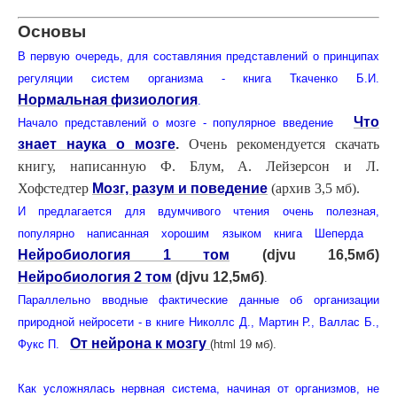
Основы
В первую очередь, для составляния представлений о принципах
регуляции систем организма - книга Ткаченко Б.И.
Нормальная физиология
.
Что
Начало представлений о мозге - популярное введение
знает наука о мозге
.
Очень рекомендуется скачать
книгу, написанную Ф. Блум, А. Лейзерсон и Л.
Хофстедтер
Мозг, разум и поведение
(архив 3,5 мб).
И предлагается для вдумчивого чтения очень полезная,
популярно написанная хорошим языком книга Шеперда
Нейробиология 1 том
(djvu 16,5мб)
Нейробиология 2 том
(djvu 12,5мб)
.
Параллельно вводные фактические данные об организации
природной нейросети - в книге Николлс Д., Мартин Р., Валлас Б.,
От нейрона к мозгу
Фукс П.
(html 19 мб).
Как усложнялась нервная система, начиная от организмов, не