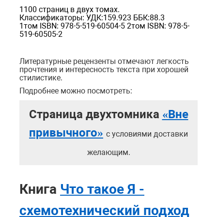
1100 страниц в двух томах.
Классификаторы: УДК:159.923 ББК:88.3
1том ISBN: 978-5-519-60504-5 2том ISBN: 978-5-
519-60505-2
Литературные рецензенты отмечают легкость
прочтения и интересность текста при хорошей
стилистике.
Подробнее можно посмотреть:
Страница двухтомника
«Вне
привычного»
с условиями доставки
желающим.
Книга
Что такое Я -
схемотехнический подход