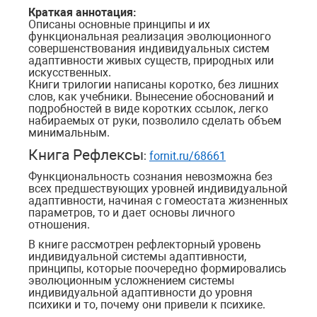
Краткая аннотация:
Описаны основные принципы и их
функциональная реализация эволюционного
совершенствования индивидуальных систем
адаптивности живых существ, природных или
искусственных.
Книги трилогии написаны коротко, без лишних
слов, как учебники. Вынесение обоснований и
подробностей в виде коротких ссылок, легко
набираемых от руки, позволило сделать объем
минимальным.
Книга
Рефлексы
:
fornit.ru/68661
Функциональность сознания невозможна без
всех предшествующих уровней индивидуальной
адаптивн
ости, начиная с гомеостата
жизн
енных
параметров, то и дает основы личного
отношения.
В книге рассмотрен рефлекторный уровень
индивидуальной системы
адаптивн
ости,
принципы, которые поочередно формировались
эволюционным усложнением системы
индивидуальной
адаптивн
ости до уровня
психи
ки и то, почему они привели к
психи
ке.