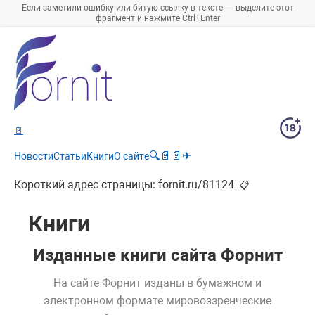
Если заметили ошибку или битую ссылку в тексте — выделите этот
фрагмент и нажмите Ctrl+Enter
🚪
🔍
📄
📄
✈
Новости
Статьи
Книги
О сайте
Короткий адрес страницы:
fornit.ru/81124
📋
Книги
Изданные книги сайта Форнит
На сайте Форнит изданы в бумажном и
электронном формате мировоззренческие