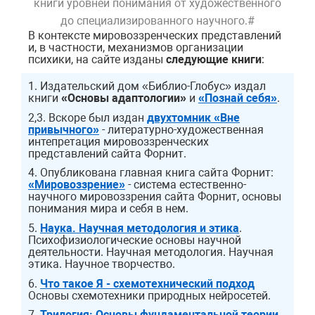
книги уровней понимания от художественного
до специализированного научного.#
В контексте мировоззренческих представлений
и, в частности, механизмов организации
психики, на сайте изданы
следующие книги
:
1. Издательский дом «Библио-Глобус» издал
книги
«Основы адаптологии»
и
«Познай себя»
.
2,3. Вскоре был издан
двухтомник «Вне
привычного»
- литературно-художественная
интепретация мировоззренческих
представлений сайта Форнит.
4. Опубликована главная книга сайта Форнит:
«Мировоззрение»
- cистема естественно-
научного мировоззрения сайта Форнит, основы
понимания мира и себя в нем.
5.
Наука. Научная методология и этика
.
Психофизиологические основы научной
деятельности. Научная методология. Научная
этика. Научное творчество.
6.
Что такое Я - схемотехнический подход
Основы схемотехники природных нейросетей.
7.
Трилогия: Основы фундаментальной теории