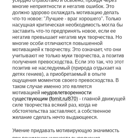
усердно отработано и освоено, пройдя через
многие неприятности и негатив ошибок. Это
должно здорово охлаждать мотивацию делать
что-то новое: "Лучшее - враг хорошего". Только
насущная критическая необходимость могла бы
заставить что-то предпринять новое, если ее
негатив превышает негатив мук творчества. Но
многие особи отличаются повышенной
мотивацией к творчеству. Это означает, что они
учитывают не только муки творчества, а позитив
получения превосходства. Если это так, что этот
позитив не наследуемый (природа отдыхает на
детях гениев), а приобретаемый в опыте
ощущения моментов своего превосходства. В
таком случае именно это является
мотивацией
неудовлетворенности
существующим (
fornit.ru/870
)
- главной движущей
силе творчества всякий раз, когда не
обстоятельства заставляют, а собственное
желание сделать нечто выдающееся.
Умение придавать мотивирующую
значимость