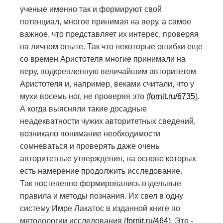
ученые именно так и формируют свой
потенциал, многое принимая на веру, а самое
важное, что представляет их интерес, проверяя
на личном опыте. Так что некоторые ошибки еще
со времен Аристотеля многие принимали на
веру, подкрепленную величайшим авторитетом
Аристотеля и, например, веками считали, что у
мухи восемь ног, не проверяя это (
fornit.ru/6735
).
А когда выясняли такие досадные
неадекватности чужих авторитетных сведений,
возникало понимание необходимости
сомневаться и проверять даже очень
авторитетные утверждения, на основе которых
есть намерение продолжить исследование.
Так постепенно формировались отдельные
правила и методы познания. Их свел в одну
систему Имре Лакатос в изданной книге по
методологии исследования (
fornit.ru/464
). Это -