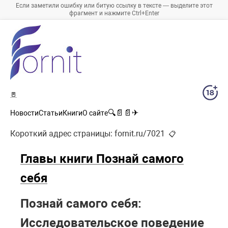
Если заметили ошибку или битую ссылку в тексте — выделите этот
фрагмент и нажмите Ctrl+Enter
🚪
🔍
📄
📄
✈
Новости
Статьи
Книги
О сайте
Короткий адрес страницы:
fornit.ru/7021
📋
Главы книги Познай самого
себя
Познай самого себя:
Исследовательское поведение