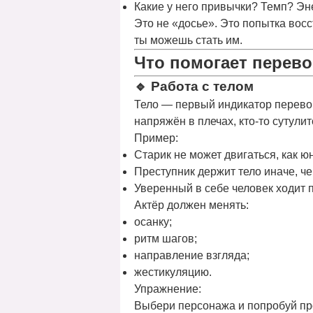
Какие у него привычки? Темп? Эн
Это не «досье». Это попытка
восс
ты можешь стать им.
Что помогает перев
🔹
Работа с телом
Тело — первый индикатор перев
напряжён в плечах, кто-то сутулит
Пример:
Старик не может двигаться, как ю
Преступник держит тело иначе, ч
Уверенный в себе человек ходит п
Актёр должен менять:
осанку;
ритм шагов;
направление взгляда;
жестикуляцию.
Упражнение:
Выбери персонажа и попробуй прож