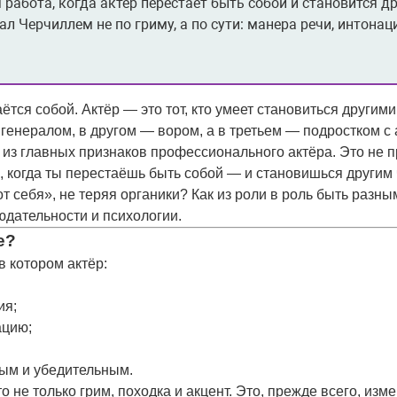
 работа, когда актёр перестаёт быть собой и становится д
л Черчиллем не по гриму, а по сути: манера речи, интонац
таётся собой. Актёр — это тот, кто умеет становиться
другими
генералом, в другом — вором, а в третьем — подростком с 
из главных признаков
профессионального актёра
. Это не 
, когда ты перестаёшь быть собой — и становишься другим
от себя», не теряя органики? Как из роли в роль быть разны
юдательности и психологии.
е?
 котором актёр:
ия;
ацию;
вым и убедительным
.
не только грим, походка и акцент. Это, прежде всего,
изме