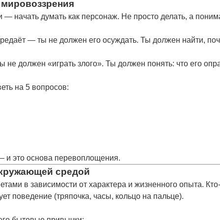
 мировоззрения
ии —
начать думать как персонаж
. Не просто делать, а
поним
предаёт — ты не должен его осуждать. Ты должен найти,
поч
ы не должен «играть злого». Ты должен понять:
что его опр
еть на 5 вопросов:
 и это основа перевоплощения.
окружающей средой
тами в зависимости от характера и жизненного опыта. Кто-
ет поведение (тряпочка, часы, кольцо на пальце).
его бытовые привычки: