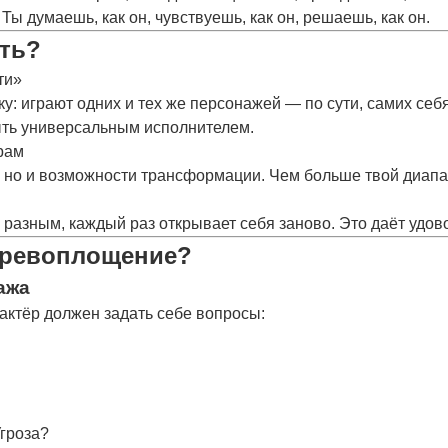
. Ты
думаешь, как он, чувствуешь, как он, решаешь, как он
.
еть?
ти»
у: играют одних и тех же персонажей — по сути, самих се
ыть
универсальным
исполнителем.
рам
 но и
возможности трансформации
. Чем больше твой диапа
я разным, каждый раз открывает себя заново. Это даёт
удово
перевоплощение?
ажа
 актёр должен задать себе вопросы:
гроза?