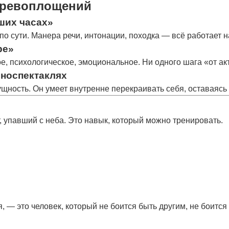
еревоплощений
ших часах»
по сути. Манера речи, интонации, походка — всё работает н
ре»
, психологическое, эмоциональное. Ни одного шага «от ак
оноспектаклях
ущность. Он умеет
внутренне перекраивать себя
, оставаяс
 упавший с неба. Это
навык
, который можно тренировать.
, — это человек, который
не боится быть другим
, не боится