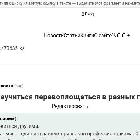
тили ошибку или битую ссылку в тексте — выделите этот фрагмент и нажмите 
🚪
Вход
Новости
Статьи
Книги
О сайте
🔍
📄
📄
✈
ru/70635
📋
чности
(nan)
научиться перевоплощаться в разных
Редактировать
ксиома
):
овиться другими.
аться — один из главных признаков профессионализма. Эт