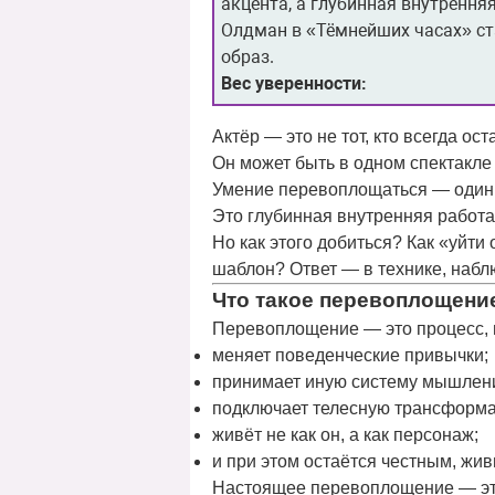
акцента, а глубинная внутренняя
Олдман в «Тёмнейших часах» ста
образ.
Вес уверенности:
Актёр — это не тот, кто всегда ос
Он может быть в одном спектакле 
Умение перевоплощаться — один 
Это
глубинная внутренняя работа
Но как этого добиться? Как «уйти 
шаблон? Ответ — в технике, набл
Что такое перевоплощени
Перевоплощение — это процесс, в
меняет поведенческие привычки;
принимает иную систему мышлен
подключает телесную трансформ
живёт не как он, а как персонаж;
и при этом остаётся
честным, жи
Настоящее перевоплощение — это 