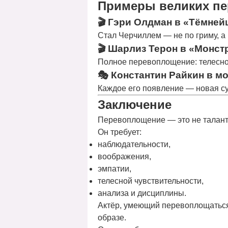
Примеры великих п
🎬
Гэри Олдман в «Тёмней
Стал Черчиллем — не по гриму, а 
🎬
Шарлиз Терон в «Монст
Полное перевоплощение: телесное
🎭
Константин Райкин в м
Каждое его появление — новая с
Заключение
Перевоплощение — это не талант,
Он требует:
наблюдательности,
воображения,
эмпатии,
телесной чувствительности,
анализа и дисциплины.
Актёр, умеющий перевоплощаться
образе.