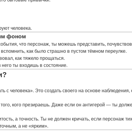
уют человека.
ым фоном
события, что персонаж, ты можешь
представить, почувствов
вспомнить, как было страшно в пустом тёмном переулке.
вовал, как тяжело прощаться.
з него ты входишь в состояние.
и?
ть с человека». Это
создать своего
на основе наблюдения, 
того, кого презираешь. Даже если он антигерой — ты долж
тость, а
точность
. Ты не должен кричать, если персонаж т
точным, а не «ярким».