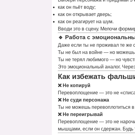
как он пьёт воду;
как он открывает дверь;
как он реагирует на шум.
Вводи это в сцену.
Мелочи формир
🔹
Работа с эмоциональн
Даже если ты не проживал те же 
Ты не был на войне — но можешь 
Ты не терял любимого — но чувст
Это
эмоциональный аналог
. Чере
Как избежать фальш
❌ Не копируй
Перевоплощение — это не «списа
❌ Не суди персонажа
Ты не можешь перевоплотиться в 
❌ Не переигрывай
Перевоплощение — это не нарочи
мышцами, если он сдержан. Будь 