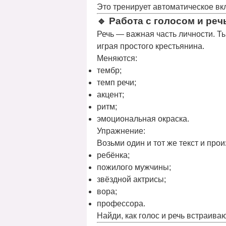
Это тренирует
автоматическое в
🔹
Работа с голосом и ре
Речь — важная часть личности. Т
играя простого крестьянина.
Меняются:
тембр;
темп речи;
акцент;
ритм;
эмоциональная окраска.
Упражнение:
Возьми один и тот же текст и прои
ребёнка;
пожилого мужчины;
звёздной актрисы;
вора;
профессора.
Найди, как голос и речь
встраиваю