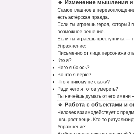
🔹
Изменение мышления и
Самое главное в перевоплощен
есть актёрская правда.
Если ты играешь героя, который 
возможное решение
.
Если ты играешь преступника — т
Упражнение:
Письменно от лица персонажа отв
Кто я?
Чего я боюсь?
Во что я верю?
Что я никому не скажу?
Ради чего я готов умереть?
Ты начнёшь
думать от его имени
—
🔹
Работа с объектами и 
Человек взаимодействует с предме
швыряет вещи. Кто-то ритуализиру
Упражнение:
Выбери персонажа и придумай 3 