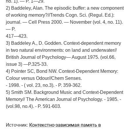
no. 1). — P. 1—29.
2) Baddeley, Alan. The episodic buffer: a new component
of working memory?//Trends Cogn. Sci. (Regul. Ed.):
journal. — Cell Press 2000. — November (vol. 4, no. 11).
— P.
417—423.
3) Baddeley A., D. Godden. Context-dependent memory
in two natural environments: on land and underwater//
British Journal of Psychology— August 1975. (vol.66,
issue 3) —P.325-33.
4) Pointer SC, Bond NW. Context-Dependent Memory:
Colour versus Odour//Chem Senses.
- 1998. - ( vol. 23, no.3). - P. 359-362.
5) Smith SM. Background Music and Context-Dependent
Memory// The American Journal of Psychology. - 1985. -
(vol.98, no.4). - P. 591-603.
Источник:
Контекстно-зависимая память в