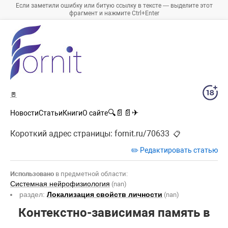
Если заметили ошибку или битую ссылку в тексте — выделите этот
фрагмент и нажмите Ctrl+Enter
🚪
🔍
📄
📄
✈
Новости
Статьи
Книги
О сайте
Короткий адрес страницы:
fornit.ru/70633
📋
✏️ Редактировать статью
Использовано
в предметной области:
Системная нейрофизиология
(nan)
раздел:
Локализация свойств личности
(nan)
Контекстно-зависимая память в