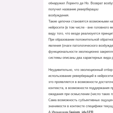
обнаружил Лоренто де Но. Возврат возбу
получил название
реверберации
возбуждения.
Такие цепочки становятся возможными на
нейросети (в том числе - вне головного 
виду того, что везде реализуется принц
При образовании положительной обратной
явления (очаги патологического возбужде
функциональности эволюционно закрепля
системы описаны два характерных вида 
Неудивительно, что эволюционный отбор
использование ревербераций в нейросети,
это проявляется в возможности достато
контекста, в возможности поддержания п
ожидания при осмыслении (число таких п
Сама возможность субъективных ощущений
значимости в контексте специфики текущ
А.Иваницким
[axiom_id=123]
.