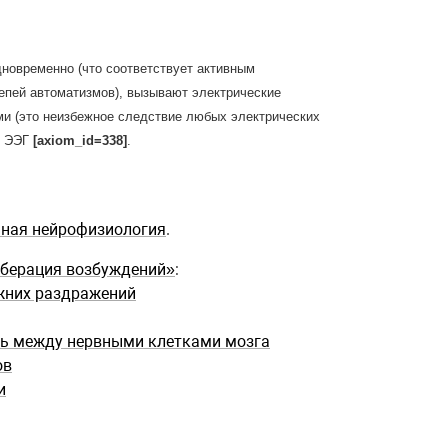
новременно (что соответствует активным
пей автоматизмов), вызывают электрические
ми (это неизбежное следствие любых электрических
е ЭЭГ
[axiom_id=338]
.
мная нейрофизиология
.
рберация возбуждений»
:
ежних раздражений
ть между нервными клетками мозга
ов
и