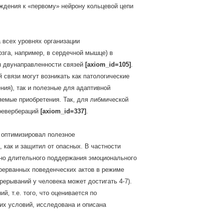
ждения к «первому» нейрону кольцевой цепи
 всех уровнях организации
мозга, например, в сердечной мышце) в
ип двунаправленности связей
[axiom_id=105]
.
 связи могут возникать как патологические
ния), так и полезные для адаптивной
емые приобретения. Так, для либмической
ревербераций
[axiom_id=337]
.
 оптимизировал полезное
 как и защитил от опасных. В частности
чно длительного поддержания эмоционального
рерванных поведенческих актов в режиме
рерываний у человека может достигать 4-7).
, т.е. того, что оценивается по
их условий, исследована и описана