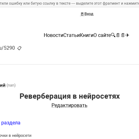
тили ошибку или битую ссылку в тексте — выделите этот фрагмент и нажмите 
🚪
Вход
Новости
Статьи
Книги
О сайте
🔍
📄
📄
✈
ru/5290
📋
ний
(nan)
Реверберация в нейросетях
Редактировать
 раздела
чки в нейросети