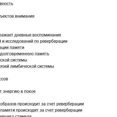
вность
бъектов внимания
тражает дневные воспоминания
 и исследований по реверберации
ации памяти
долговременную память
ской системы
вязей лимбической системы
ссов
т энергию в покое
образов происходит за счет реверберации
памяти происходит за счет реверберации
увшего стимула