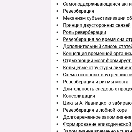
Самоподдерживающаяся акти
Реверберация
Механизм субъективизации о
Принцип двусторонних связей
Роль реверберации
Реверберация во время сна о
Дополнительный список статей
Концепция временной организ
Отдыхающий мозг формирует 
Кольцевые структуры лимбиче
Схема основных внутренних с
Реверберация и ритмы мозга
Длительность следовых проце
Консолидация
Циклы А. Иваницкого забираю
Реверберация в лобной коре
Долговременное запоминание 
Формирование эпизодической 
Запоминание временно исчезн