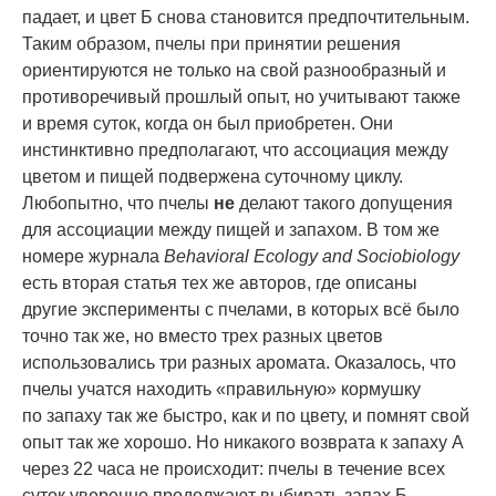
падает, и цвет Б снова становится предпочтительным.
Таким образом, пчелы при принятии решения
ориентируются не только на свой разнообразный и
противоречивый прошлый опыт, но учитывают также
и время суток, когда он был приобретен. Они
инстинктивно предполагают, что ассоциация между
цветом и пищей подвержена суточному циклу.
Любопытно, что пчелы
не
делают такого допущения
для ассоциации между пищей и запахом. В том же
номере журнала
Behavioral Ecology and Sociobiology
есть вторая статья тех же авторов, где описаны
другие эксперименты с пчелами, в которых всё было
точно так же, но вместо трех разных цветов
использовались три разных аромата. Оказалось, что
пчелы учатся находить «правильную» кормушку
по запаху так же быстро, как и по цвету, и помнят свой
опыт так же хорошо. Но никакого возврата к запаху А
через 22 часа не происходит: пчелы в течение всех
суток уверенно продолжают выбирать запах Б,