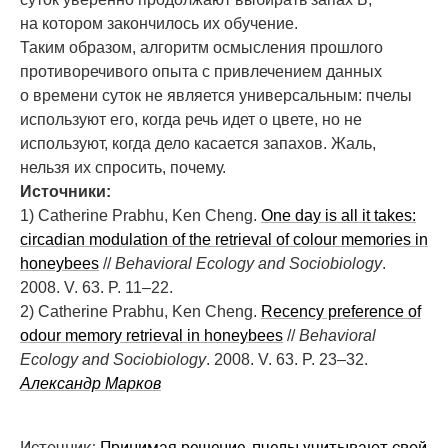
на котором закончилось их обучение.
Таким образом, алгоритм осмысления прошлого
противоречивого опыта с привлечением данных
о времени суток не является универсальным: пчелы
используют его, когда речь идет о цвете, но не
используют, когда дело касается запахов. Жаль,
нельзя их спросить, почему.
Источники:
1) Catherine Prabhu, Ken Cheng.
One day is all it takes:
circadian modulation of the retrieval of colour memories in
honeybees
//
Behavioral Ecology and Sociobiology
.
2008. V. 63. P. 11–22.
2) Catherine Prabhu, Ken Cheng.
Recency preference of
odour memory retrieval in honeybees
//
Behavioral
Ecology and Sociobiology
. 2008. V. 63. P. 23–32.
Александр Марков
Источник:
Принимая решение, пчелы учитывают свой