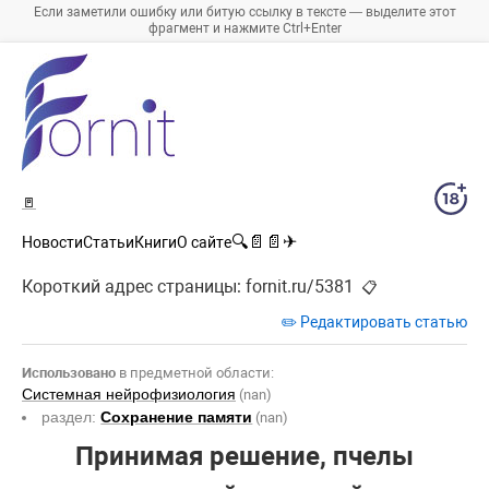
Если заметили ошибку или битую ссылку в тексте — выделите этот
фрагмент и нажмите Ctrl+Enter
🚪
🔍
📄
📄
✈
Новости
Статьи
Книги
О сайте
Короткий адрес страницы:
fornit.ru/5381
📋
✏️ Редактировать статью
Использовано
в предметной области:
Системная нейрофизиология
(nan)
раздел:
Сохранение памяти
(nan)
Принимая решение, пчелы