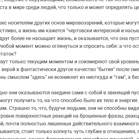
ста в мире среди людей, что только и может определять ц
овес носителям других основ мировоззрений, которые могу
тливо, а жизнь им кажется "чертовски интересной и насыщ
руг более не насыщает жизнь, и оказывается, что она пуст
 В любой момент можно оглянуться и спросить себя: а что ос
статок?
ивут только текущим моментом и соизмеряют свой уровен
т верой в фантастически другое качество "бытия" после см
нь смыслом "здесь" не возникнет из ниоткуда и "там", а б
здно они оказываются наедине сами с собой в звенящей пу
могут получить то, на что способно было их тело и энергия
м. Страшно то, что, будучи людьми, они не способны виде
уровне поверхностных реакций на брошенные фразы, реакц
ций, почти полностью лишенных действительного взаимного
вается, стоит только копнуть чуть глубже в отношениях,