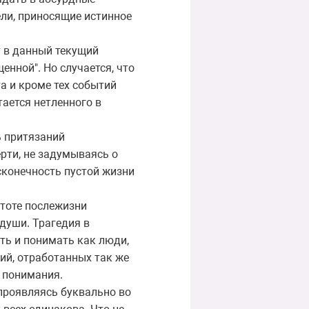
ели, приносящие истинное
т в данный текущий
енной". Но случается, что
а и кроме тех событий
тается нетленного в
ь притязаний
ерти, не задумываясь о
есконечность пустой жизни
стоте послежизни
 души. Трагедия в
ть и понимать как люди,
ий, отработанных так же
 понимания.
 проявляясь буквально во