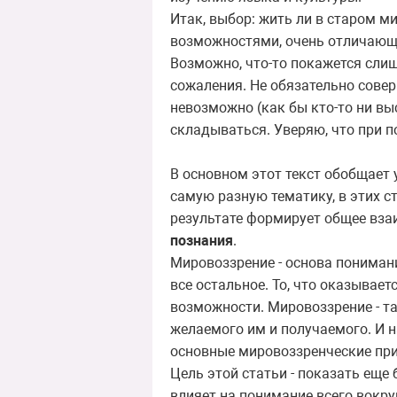
Итак, выбор: жить ли в старом м
возможностями, очень отличающи
Возможно, что-то покажется сл
сожаления. Не обязательно совер
невозможно (как бы кто-то ни вы
складываться. Уверяю, что при п
В основном этот текст обобщает 
самую разную тематику, в этих с
результате формирует общее вз
познания
.
Мировоззрение - основа понимани
все остальное. То, что оказывает
возможности. Мировоззрение - та
желаемого им и получаемого. И н
основные мировоззренческие пр
Цель этой статьи - показать ещ
влияет на понимание всего вокру