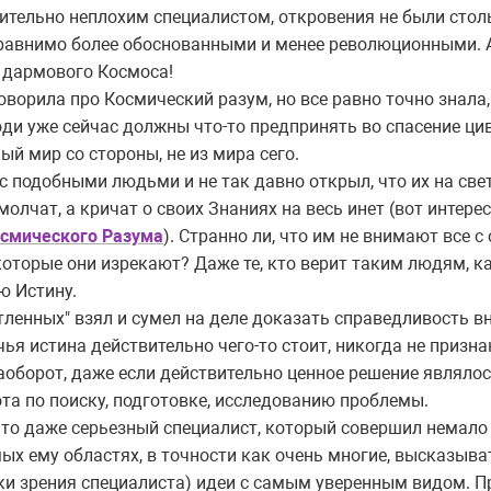
твительно неплохим специалистом, откровения не были ст
равнимо более обоснованными и менее революционными. А 
з дармового Космоса!
оворила про Космический разум, но все равно точно знала,
юди уже сейчас должны что-то предпринять во спасение ци
ый мир со стороны, не из мира сего.
с подобными людьми и не так давно открыл, что их на све
 молчат, а кричат о своих Знаниях на весь инет (вот интер
осмического Разума
). Странно ли, что им не внимают все 
оторые они изрекают? Даже те, кто верит таким людям, ка
ю Истину.
ветленных" взял и сумел на деле доказать справедливость 
 чья истина действительно чего-то стоит, никогда не призн
Наоборот, даже если действительно ценное решение являлос
та по поиску, подготовке, исследованию проблемы.
, что даже серьезный специалист, который совершил немало
мых ему областях, в точности как очень многие, высказыва
и зрения специалиста) идеи с самым уверенным видом. Пр