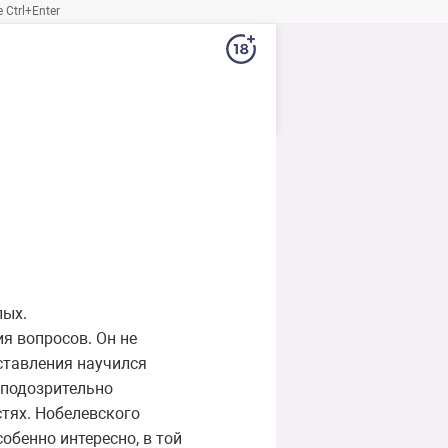
Ctrl+Enter
лых.
я вопросов. Он не
дставления научился
 подозрительно
стях. Нобелевского
собенно интересно, в той