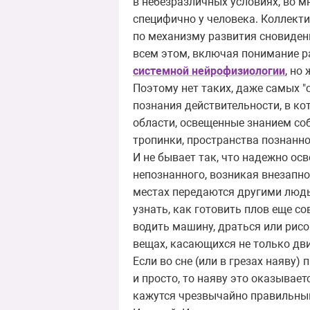
в небезразличных условиях, во м
специфично у человека. Коллекти
по механизму развития сновиден
всем этом, включая понимание р
системной нейрофизиологии
, но
Поэтому нет таких, даже самых "
познания действительности, в к
области, освещенные знанием соб
тропинки, пространства познанно
И не бывает так, что надежно ос
непознанного, возникая внезапно 
местах передаются другими людьм
узнать, как готовить плов еще со
водить машину, драться или рисов
вещах, касающихся не только движ
Если во сне (или в грезах наяву)
и просто, то наяву это оказывае
кажутся чрезвычайно правильным