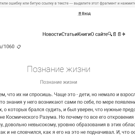
тили ошибку или битую ссылку в тексте — выделите этот фрагмент и нажмите 
🚪
Вход
Новости
Статьи
Книги
О сайте
🔍
📄
📄
✈
ru/1060
📋
Познание жизни
Познание жизни
м, что их ни спросишь. Чаще это - дети, но немало и взрос
о знания у него возникают сами по себе, по мере появлени
х, о которых брался судить, и был уверен, что нужные пре
е Космического Разума. Но почему-то все его откровения
у, довольно невысокому, уровню образования в этих обла
к и не словчился, как я его на это не подначивал. И, что о