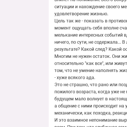
ситуации и нахождение своего ме
удовлетворение жизнью.
Цель так же - показать в против
момент ощущать себя вполне счас
мелькание интересных событий вд
ничего, по сути, не содержала...
результате? Какой след? Какой о
Многим не нужен остаток. Они ж
относительно "как все", или живу
том, что не умение наполнять жиз
- хуже всякого ада.
Это не страшно, что рано или по
пожилого возраста, когда уже не 
будущем мало волнует в настояще
а общение с ними происходит на 
механически, как походка, реак
И это взаимное непонимание выры