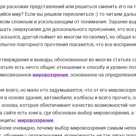
ире расхожих представлений или решиться сменить его на 
йся мир? Если вы решили переселиться :) то читаем даль
ишком сложным и ускользающим от понимания. Заранее вы
шать сверхусилия для досконального прояснения, это все 
сказался, другой поймет во многом по-своему), но общая к
опытке повторного прочтения покажется, что все восприним
утверждения и выводы, обоснованные во многих статьях са
татьях есть нечто общее: отношение к способу и уровню по
аимосвязанное
мировоззрение
, основанное на определенн
я всего, но мало кто задумывается, что от его мировоззр
ся в основе здания, автомобиля, колбасы и всего прочего, 
 основа, которая обеспечивает качество возможностей чел
а сайте есть книга, где обоснован выбор мировоззрения, а
инципы:
мировоззрение
.
е более очевидно, почему выбор мировоззрения самым неп
г, общение с окружающими, возможность не так легко поп