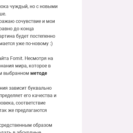
пока чуждый, но с новыми
ше.
ражаю сочувствие и мои
равно до конца
артина будет постепенно
ается уже по-новому :)
йта Fornit. Несмотря на
знания мира, которое в
ом выбранном
методе
ения зависит буквально
определяет его качества и
овека, соответствие
 так же предлагаются
осредственным образом
адать в абсурдные