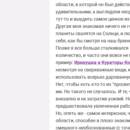
области, в которой он был дейс
удивительными, а выглядели нес
тут-то и выудить самое ценное и
Другая моя знакомая ничего не г
планеты свалятся на Солнце, и л
себя, как бы смотря на наш бренн
Позже я все больше сталкивался 
количество, и часто они вовсе не
пример:
Иринушка и Кураторы К
несмотря на сверхважные вещи, к
использовать всерьез дарованну
Нет, чтобы хоть кто-то из "прос
им. Но такого не случалось. И те,
внезапно и не затратив усилий. 
предшествовала увлеченная рабо
Но, опять же - самое интересное
области, способен в плохо знако
смешного необоснованные (с точк