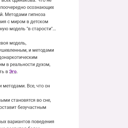
 всех одинакова. Что не
во поочередно осознающих
ий. Методами гипноза
вия с миром в детском
ую модель "в старости"...
своя модель,
душевленным, и методами
вдонаркотическим
м в реальности духом,
ть в
Эго
.
 методами. Все, что он
ыми становятся во сне,
е оставит безучастным
ных вариантов поведения