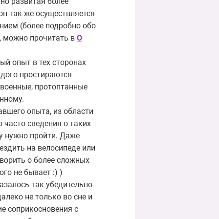
 но развитая более
он так же осуществляется
нием (более подробно обо
, можно прочитать в
О
ый опыт в тех сторонах
ждого простираются
освоенные, протоптанные
нному.
авшего опыта, из области
о часто сведения о таких
у нужно пройти. Даже
 ездить на велосипеде или
оворить о более сложных
о не бывает :) )
 казалось так убедительно
алеко не только во сне и
е соприкосновения с