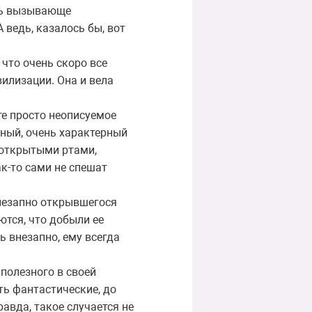
оль вызывающе
ведь, казалось бы, вот
 что очень скоро все
вилизации. Она и вела
те просто неописуемое
есный, очень характерный
с открытыми ртами,
к-то сами не спешат
внезапно открывшегося
аются, что добыли ее
ь внезапно, ему всегда
 полезного в своей
ть фантастические, до
авда, такое случается не