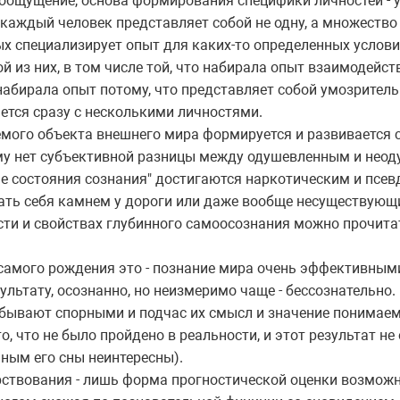
моощущение, основа формирования специфики личностей - у
о каждый человек представляет собой не одну, а множест
ых специализирует опыт для каких-то определенных услов
 из них, в том числе той, что набирала опыт взаимодейст
 набирала опыт потому, что представляет собой умозрительн
ется сразу с несколькими личностями.
емого объекта внешнего мира формируется и развивается 
му нет субъективной разницы между одушевленным и нео
ые состояния сознания" достигаются наркотическим и псе
ать себя камнем у дороги или даже вообще несуществующи
сти и свойствах глубинного самоосознания можно прочита
самого рождения это - познание мира очень эффективными
зультату, осознанно, но неизмеримо чаще - бессознательно.
 бывают спорными и подчас их смысл и значение понимаем
о, что не было пройдено в реальности, и этот результат н
ьным его сны неинтересны).
рствования - лишь форма прогностической оценки возмож