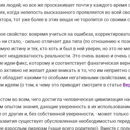
аких людей, но все же проскакивает почти у каждого время о
аях, когда нелепость высказанного проявляется во всей св
тора, тот уже более в этих вещах не торопится со своими 
нное свойство: вовремя учиться на ошибках, корректироват
о ни стало, - сильно отличает два типа (по отношению к поз
ую истину и тех, кто хоть и был в ней уверен, но это не 
яют неадекватность реальности. Это очень важно и очень
ие идеи-фикс, которому и соответствует фанатическая верн
то активно не желает даже вникать в то, что им неприятно
т обладает какими-то особыми негативными свойствами, а
 идеям (о том, к чему это приводит смотрите в статье
Ве
стом во всем, чего достигла человеческая цивилизация на
м опытом знания, дающие уверенность в их использовании
от других и, без собственной уверенности, - может только 
развития существует обусловленная необходимостью пере
е взрослым лидерам (чаще всего родителю). Вместе с поль