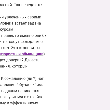
влений. Так передаются
ячи увлеченных своими
ловека встает задача
 курсам
 правы, то именно они бы
 что все, утверждаемое
о же). Это становится
нтюристы и обманщики
).
их доверия? Да, есть
вания, который
 К сожалению (ли ?) нет
авления "обучаясь" им.
о вздохом начинается
 погрузиться в это. Как
рому и эффективному