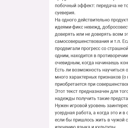
побочный эффект: передача не то
суеверия.
На одного действительно продук
идеями-фикс невежд, добросовес
доверять или не доверять всем э
самосовершенствования и т.п. Ес
продвигали прогресс со страшной
одним, находится в противоречии 
очевидным, когда начинаешь кон
Есть ли возможность научиться о
много характерных признаков (о н
приобретается при совершенство
Этот текст предназначен для того
надежды получить такие представ
Нужен игровой уровень заинтерес
усердная работа, а когда это и в
если бы пришлось жить в чужой 
изучению языка и культуры.