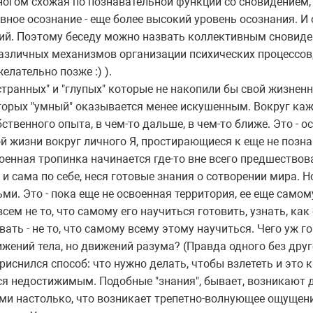
ногом схожая по познавательной функции со сновидением,
вное осознание - еще более высокий уровень осознания. И 
ий. Поэтому беседу можно назвать коллективным сновиде
азличных механизмов организации психических процессов
 желательно позже :) ).
странных" и "глупых" которые не накопили бы свой жизненн
оторых "умный" оказывается менее искушенным. Вокруг ка
ственного опыта, в чем-то дальше, в чем-то ближе. Это - 
й жизни вокруг личного Я, простирающиеся к еще не позна
военная тропинка начинается где-то вне всего предшествов
и сама по себе, неся готовые знания о сотворении мира. Н
и. Это - пока еще не освоенная территория, ее еще самом
всем не то, что самому его научиться готовить, узнать, как
ать - не то, что самому всему этому научиться. Чего уж г
ений тела, но движений разума? (Правда одного без другог
 приснился способ: что нужно делать, чтобы взлететь и это
тся недостижимым. Подобные "знания", бывает, возникают д
и настолько, что возникает трепетно-волнующее ощущени