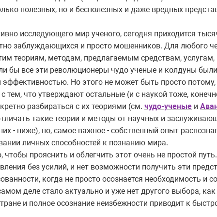
лько полезных, но и бесполезных и даже вредных предста
тивно исследующего мир ученого, сегодня приходится тыс
тно заблуждающихся и просто мошенников. Для любого че
тим теориям, методам, предлагаемым средствам, услугам,
ли бы все эти революционеры чудо-ученые и колдуны были
 эффективностью. Но этого не может быть просто потому,
с тем, что утверждают остальные (и с наукой тоже, конечн
кретно разбираться с их теориями (см.
чудо-ученые
и
Ава
тличать такие теории и методы от научных и заслуживающ
их - ниже), но, самое важное - собственный опыт распозна
вании личных способностей к познанию мира.
, чтобы прояснить и облегчить этот очень не простой путь.
ления без усилий, и нет возможности получить эти предст
ованности, когда не просто осознается необходимость и с
 самом деле стало актуально и уже нет другого выбора, как
стране и полное осознание неизбежности приводит к быст