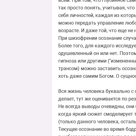
всем. При том, что глубинное са
так просто понять, учитывая, чт
себя личностей, каждая из котор
можно передать управление любой
возрасте. И даже той, что еще не
При шизофрении осознание случа
Более того, для каждого исследу
одушевленный он или нет. Поэто
гипноза или другими ("измененн
трансом) можно заставить осозн
хоть даже самим Богом. О сущно
Вся жизнь человека буквально с 
делает, тут же оценивается по ре
Не всегда выводы очевидны, они
когда яркий сюжет смоделирует т
(только данного человека, остал
Текущее осознание во время бод