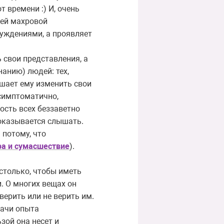
т времени :) И, очень
оей махровой
суждениями, а проявляет
ь свои представления, а
нанию) людей: тех,
мешает ему изменить свои
 симптоматично,
ость всех беззаветно
 оказывается слышать.
 потому, что
ра и сумаcшествие
).
столько, чтобы иметь
. О многих вещах он
верить или не верить им.
дачи опыта
зой она несет и