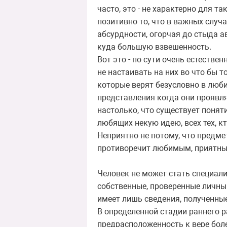
часто, это - не характерно для т
позитивно то, что в важных случ
абсурдности, огорчая до стыда ав
куда большую взвешенность.
Вот это - по сути очень естестве
не настаивать на них во что бы т
которые верят безусловно в любим
представления когда они проявл
настолько, что существует понят
любящих некую идею, всех тех, к
Неприятно не потому, что предме
противоречит любимым, приятным
Человек не может стать специали
собственные, проверенные личны
имеет лишь сведения, полученные 
В определенной стадии раннего 
предрасположенность к вере боле