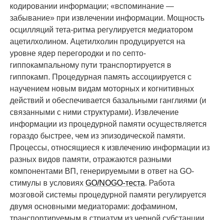
кодировании информации; «вспоминание —
забывание» при извлечении информации. Мощность
осцилляций тета-ритма регулируется медиатором
ацетилхолином. Ацетилхолин продуцируется на
уровне ядер перегородки и по септо-
гиппокампальному пути транспортируется в
гиппокамп. Процедурная память ассоциируется с
научением новым видам моторных и когнитивных
действий и обеспечивается базальными ганглиями (и
связанными с ними структурами). Извлечение
информации из процедурной памяти осуществляется
гораздо быстрее, чем из эпизодической памяти.
Процессы, относящиеся к извлечению информации из
разных видов памяти, отражаются разными
компонентами ВП, генерируемыми в ответ на GO-
стимулы в условиях
GO/NOGO-теста
. Работа
мозговой системы процедурной памяти регулируется
двумя основными медиаторами: дофамином,
транспортируемым в стриатум из черной субстанции,