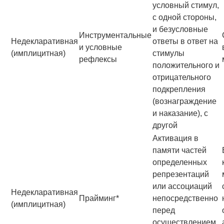
условный стимул,
с одной стороны,
и безусловные
Инструментальные
Недекларативная
ответы в ответ на
и условные
(имплицитная)
стимулы
рефлексы
положительного и
отрицательного
подкрепления
(вознаграждение
и наказание), с
другой
Активация в
памяти частей
определенных
репрезентаций
или ассоциаций
Недекларативная
Прайминг*
непосредственно
(имплицитная)
перед
осуществлением