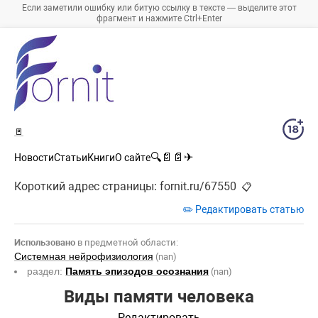
Если заметили ошибку или битую ссылку в тексте — выделите этот
фрагмент и нажмите Ctrl+Enter
🚪
🔍
📄
📄
✈
Новости
Статьи
Книги
О сайте
Короткий адрес страницы:
fornit.ru/67550
📋
✏️ Редактировать статью
Использовано
в предметной области:
Системная нейрофизиология
(nan)
раздел:
Память эпизодов осознания
(nan)
Виды памяти человека
Редактировать