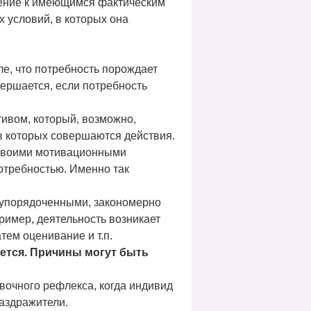
шение к имеющимся фактическим
х условий, в которых она
е, что потребность порождает
вершается, если потребность
тивом, который, возможно,
 в которых совершаются действия.
 своими мотивационными
отребностью. Именно так
ся упорядоченными, закономерно
ример, деятельность возникает
тем оценивание и т.п.
ется. Причины могут быть
вочного рефлекса, когда индивид
аздражители.