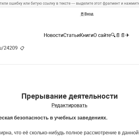
тили ошибку или битую ссылку в тексте — выделите этот фрагмент и нажмите 
🚪
Вход
Новости
Статьи
Книги
О сайте
🔍
📄
📄
✈
ru/24209
📋
Прерывание деятельности
Редактировать
еская безопасность в учебных заведениях.
ирна, что её сколько-нибудь полное рассмотрение в данно