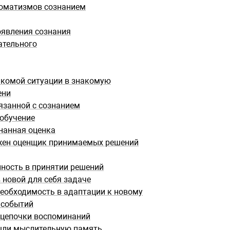
томатизмов сознанием
явления сознания
ательного
акомой ситуации в знакомую
ени
язанной с сознанием
 обучение
нанная оценка
ужен оценщик принимаемых решений
ность в принятии решений
 новой для себя задаче
необходимость в адаптации к новому
 событий
 цепочки воспоминаний
шли мыслительную память