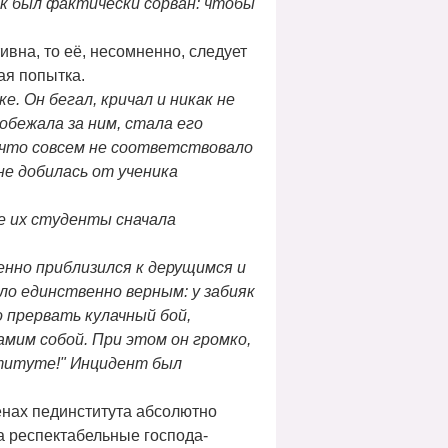
ок был фактически сорван: чтобы
ивна, то её, несомненно, следует
ая попытка.
 Он бегал, кричал и никак не
обежала за ним, стала его
, что совсем не соответствовало
не добилась от ученика
е их студенты сначала
нно приблизился к дерущимся и
ло единственно верным: у забияк
 прервать кулачный бой,
мим собой. При этом он громко,
нституте!" Инцидент был
енах пединститута абсолютно
а респектабельные господа-