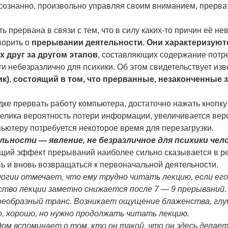
осознанно, произвольно управляя своим вниманием, прерва
ь прервана в связи с тем, что в силу каких-то причин её не
ворить о
прерывании деятельности. Они характеризуютс
 друг за другом этапов
, составляющих содержание потре
 небезразлично для психики. Об этом свидетельствует из
ик)
,
состоящий в том, что прерванные, незаконченные 
ке прервать работу компьютера, достаточно нажать кнопку 
елика вероятность потери информации, увеличивается веро
пьютеру потребуется некоторое время для перезагрузки.
ьности — явление, не безразличное для психики чело
ий эффект прерываний наиболее сильно сказывается в ре
вь и вновь возвращаться к первоначальной деятельности.
логии отмечает, что ему трудно читать лекцию, если ег
ство лекции заметно снижается после 7 — 9 прерываний.
воеобразный транс. Возникает ощущение блаженства, глу
о, хорошо, но нужно продолжать читать лекцию.
ом вспоминает о том, кто он такой, что он здесь делает