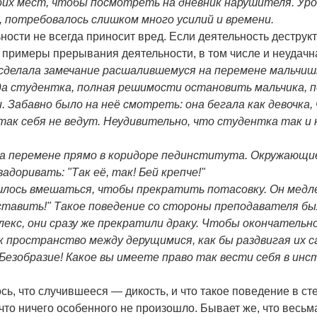
своих мест, чтобы посмотреть на дневник нарушителя. Ур
, потребовалось слишком много усилий и времени.
ости не всегда приносит вред. Если деятельность деструкт
примеры прерывания деятельности, в том числе и неудачн
елала замечание расшалившемуся на перемене мальчишке.
гда студентка, полная решимости остановить мальчика, п
. Забавно было на неё смотреть: она бегала как девочка
ак себя не ведут. Неудивительно, что студентка так и 
на перемене прямо в коридоре пединститута. Окружающи
адоривать: "Так её, так! Бей крепче!"
лось вмешаться, чтобы прекратить потасовку. Он медле
Отставить!" Такое поведение со стороны преподавателя бы
кс, они сразу же прекратили драку. Чтобы окончательно
 пространство между дерущимися, как бы раздвигая их са
 "Безобразие! Какое вы имеете право так вести себя в и
ь, что случившееся — дикость, и что такое поведение в ст
что ничего особенного не произошло. Бывает же, что весьм