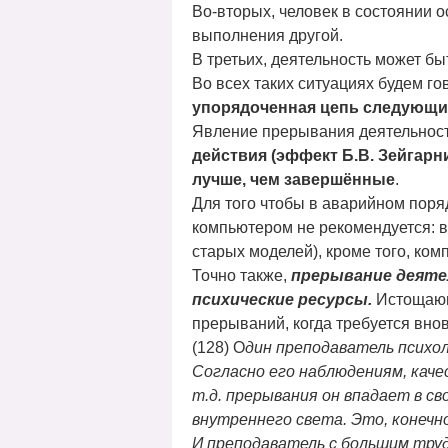
Во-вторых, человек в состоянии 
выполнения другой.
В третьих, деятельность может быт
Во всех таких ситуациях будем го
упорядоченная цепь следующих
Явление прерывания деятельности
действия (эффект Б.В. Зейгарн
лучше, чем завершённые
.
Для того чтобы в аварийном поряд
компьютером не рекомендуется: в
старых моделей), кроме того, ком
Точно также,
п
рерывание деятел
психические ресурсы.
Истощающ
прерываний, когда требуется вно
(128) О
дин преподаватель психо
Согласно его наблюдениям, каче
т.д. прерывания он впадает в с
внутреннего света. Это, конечн
И преподаватель с большим труд