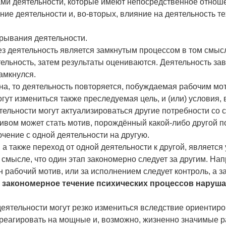
ами деятельности, которые имеют непосредственное отно
ие деятельности и, во-вторых, влияние на деятельность те
рывания деятельности.
з деятельность является замкнутым процессом в том смысл
ельность, затем результаты оцениваются. Деятельность за
амкнулся.
на, то деятельность повторяется, побуждаемая рабочим мо
гут измениться также преследуемая цель, и (или) условия,
тельности могут актуализироваться другие потребности со
ивом может стать мотив, порождённый какой-либо другой п
чение с одной деятельности на другую.
, а также переход от одной деятельности к другой, являет
смысле, что один этап закономерно следует за другим. Нап
н рабочий мотив, или за исполнением следует контроль, а за
 закономерное течение психических процессов наруша
еятельности могут резко измениться вследствие ориентиро
реагировать на мощные и, возможно, жизненно значимые р