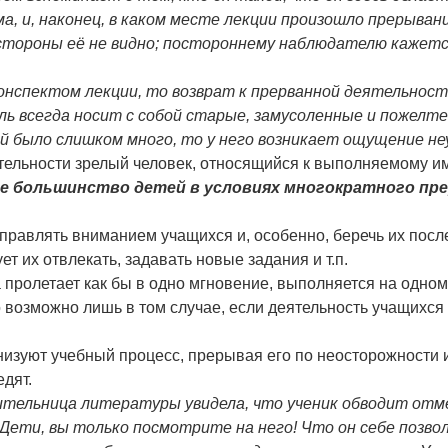
ма, и, наконец, в каком месте лекции произошло прерыва
стороны её не видно; постороннему наблюдателю кажетс
онспектом лекции, то возврат к прерванной деятельност
ль всегда носит с собой старые, замусоленные и пожелт
ий было слишком много, то у него возникает ощущение не
тельности зрелый человек, относящийся к выполняемому им
е большинство детей в условиях многократного пр
управлять вниманием учащихся и, особенно, беречь их пос
ет их отвлекать, задавать новые задания и т.п.
 пролетает как бы в одно мгновение, выполняется на одном
 возможно лишь в том случае, если деятельность учащихся
анизуют учебный процесс, прерывая его по неосторожности 
едят.
ительница литературы увидела, что ученик обводит отме
"Дети, вы только посмотрите на него! Что он себе позвол