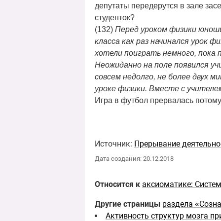
депутаты передерутся в зале засе
студенток?
(132)
Перед уроком физики юноши
класса как раз начинался урок ф
хотели поиграть немного, пока п
Неожиданно на поле появился учи
совсем недолго, не более двух м
уроке физики. Вместе с учителем
Игра в футбол прервалась потому
Источник:
Прерывание деятельно
Дата создания: 20.12.2018
Относится к
аксиоматике: Систе
Другие страницы
раздела «Созн
Активность структур мозга пр