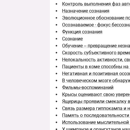
Контроль выполнения фаз ав
Назначение сознания
Эволюционное обоснование по
Осознаваемое - фокус бессозн
Функция сознания
Сознание
Обучение – превращение незн
Скорость субъективного врем
Нелокальность активности, св
Пациенты в коме способны на
Негативная и позитивная осоз
В человеческом мозге обнар
Фильмы-воспоминаний
Крысы оценивают свою уверен
Ящерицы проявили смекалку в
Связь размера гиппокампа и 
Память о последовательности
Использование мыслительной
У шимпанзе и орангутанов на