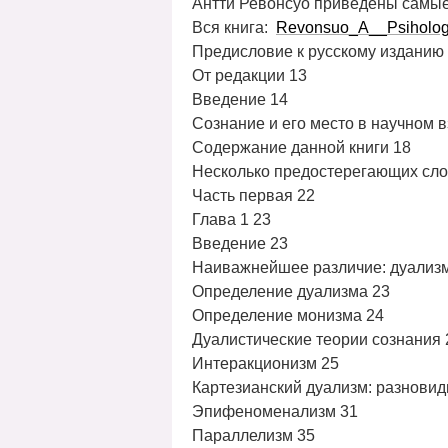
Антти Ревонсуо приведены самые
Вся книга:
Revonsuo_A__Psiholog
Предисловие к русскому изданию
От редакции 13
Введение 14
Сознание и его место в научном в
Содержание данной книги 18
Несколько предостерегающих слов
Часть первая 22
Глава 1 23
Введение 23
Наиважнейшее различие: дуализм
Определение дуализма 23
Определение монизма 24
Дуалистические теории сознания 
Интеракционизм 25
Картезианский дуализм: разновид
Эпифеноменализм 31
Параллелизм 35