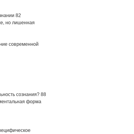
ознании 82
ке, но лишенная
ение современной
ьность сознания? 88
ментальная форма
специфическое