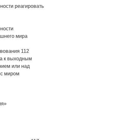
ности реагировать
бности
ешнего мира
твования 112
па к выходным
нием или над
 с миром
ия»