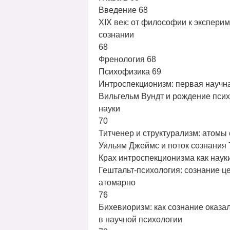
Введение 68
XIX век: от философии к экспери
сознании
68
Френология 68
Психофизика 69
Интроспекционизм: первая научна
Вильгельм Вундт и рождение пси
науки
70
Титченер и структурализм: атомы
Уильям Джеймс и поток сознания 
Крах интроспекционизма как науки
Гештальт-психология: сознание це
атомарно
76
Бихевиоризм: как сознание оказа
в научной психологии