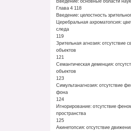
Введение: основные области наук
Глава 4 118
Введение: целостность зрительно
Церебральная ахроматопсия: цвет
следа
119
Зрительная агнозия: отсутствие 
объектов
121
Семантическая деменция: отсутс
объектов
123
Симультанагнозия: отсутствие ф
фона
124
Игнорирование: отсутствие фено
пространства
125
Акинетопсия: отсутствие движени