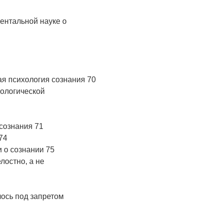
ментальной науке о
я психология сознания 70
хологической
 сознания 71
74
 о сознании 75
лостно, а не
лось под запретом