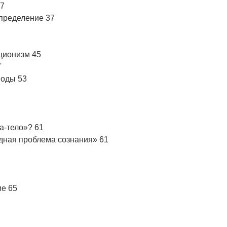
37
определение 37
ционизм 45
7
воды 53
а-тело»? 61
дная проблема сознания» 61
е 65