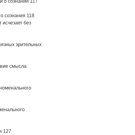
и о сознании 117
го сознания 118
 исчезает без
связных зрительных
твие смысла
еноменального
менального
я 127