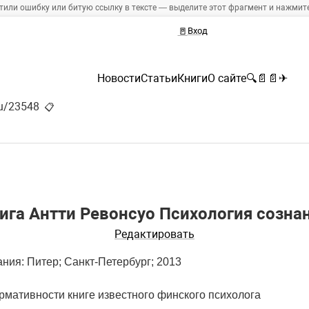
тили ошибку или битую ссылку в тексте — выделите этот фрагмент и нажмите 
🚪
Вход
Новости
Статьи
Книги
О сайте
🔍
📄
📄
✈
ru/23548
📋
ига Антти Ревонсуо Психология созна
Редактировать
ния: Питер; Санкт-Петербург; 2013
мативности книге известного финского психолога