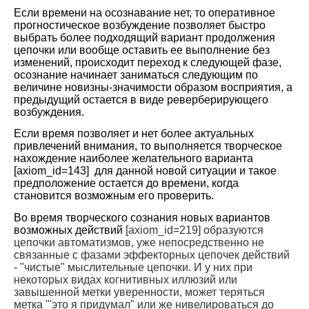
Если времени на осознавание нет, то оперативное
прогностическое возбуждение позволяет быстро
выбрать более подходящий вариант продолжения
цепочки или вообще оставить ее выполнение без
изменений, происходит переход к следующей фазе,
осознание начинает заниматься следующим по
величине новизны-значимости образом восприятия, а
предыдущий остается в виде реверберирующего
возбуждения.
Если время позволяет и нет более актуальных
привлечений внимания, то выполняется творческое
нахождение наиболее желательного варианта
[axiom_id=143]
для данной новой ситуации и такое
предположение остается до времени, когда
становится возможным его проверить.
Во время творческого сознания новых вариантов
возможных действий
[axiom_id=219] образуются
цепочки автоматизмов, уже непосредственно не
связанные с фазами эффекторных цепочек действий
- "чистые" мыслительные цепочки. И у них при
некоторых видах когнитивных иллюзий или
завышенной метки уверенности, может теряться
метка "'это я придумал" или же нивелироваться до