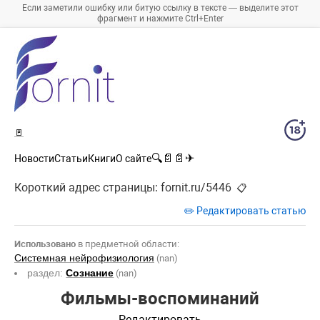
Если заметили ошибку или битую ссылку в тексте — выделите этот
фрагмент и нажмите Ctrl+Enter
🚪
🔍
📄
📄
✈
Новости
Статьи
Книги
О сайте
Короткий адрес страницы:
fornit.ru/5446
📋
✏️ Редактировать статью
Использовано
в предметной области:
Системная нейрофизиология
(nan)
раздел:
Сознание
(nan)
Фильмы-воспоминаний
Редактировать