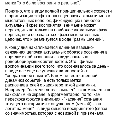
метки "это было воспринято реально".
Понятно, что в виду полной принципиальной схожести
в организации эффекторных цепочек автоматизмов и
мыслительных цепочек, фиксирующих наиболее
актуальный срез восприятия, внимание может
переходить не только на наиболее актуальную фазу
первых, но и осознаваться фазы мыслительных
цепочек, что и реализуется в ходе "размышлений".
К концу дня накапливается длинная взаимно-
связанная цепочка актуальных образов осознания в
порядке их образования - в виде локально
реверберирующих активностей. Это - фильм
воспоминаний всего того, что осознавалось за день -
в виде все еще не угасших активностей - в
"оперативной памяти". В нем нет естественной
динамики событий, а есть только метки
распознавателей о характере такой динамики.
Например: "на меня летел самолет" - вспоминается не
как фильм на экране, а фрагментарно, по точкам
перескока фокуса внимания - "касания" сознания
текущего восприятия с ощущением (меткой) - "он
летит на меня" - в виде смысла воспринятого (связи
со значимостью, которая с новизной и привлекала