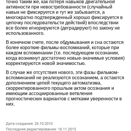
точно таким же, как потеря навыков двигательной
активности при невостребованности (случайный
навык не фиксируется и тут же забывается, а
многократно подтвержденный хорошо фиксируется в
цепочку последовательсти действий) впоследствии
все более игнорируются (деградируют) по закону не
использованного.
В конечном счете, после обдумывания и сна остаются
более короткие фильмы-воспомианий, которые при
каждом вспоминании (т.е. последующем осознании,
когда возникнут достаточно новые-значимые условия)
корректируются новой значимостью.
В случае же отсутствия нового, эти фазы фильмом-
вспоминаний не реализуются осознанием, а остаются
дополнением цепей текущего автоматизма,
скорректированного прошлым актом осознания и
имеющим ассоциированные ветвления
прогностических вариантов с метками уверенности в
них.
Дата создания: 26.10.2010
Последнее редактирование: 16.11.2015