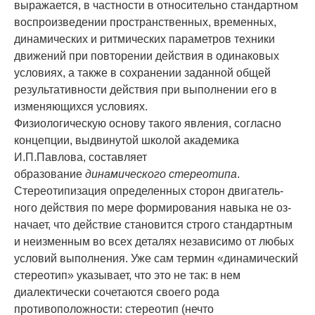
выражается, в частности в относительно стандартном
воспроизведении пространственных, временных,
дина­миче­ских и ритмических параметров техники
движений при повторе­нии действия в одинако­вых
условиях, а также в сохранении за­данной общей
результативности действия при вы­полнении его в
изменяющихся условиях.
Физиологическую основу такого явления, согласно
концепции, выдвинутой школой академика
И.П.Павлова, составляет
образование
динамического стереоти­па
.
Стереотипи­зация определенных сторон двигатель­
ного действия по мере формирования навыка не оз­
начает, что действие становится строго стандартным
и неизменным во всех деталях неза­висимо от любых
условий выполнения. Уже сам термин «динамический
стереотип» ука­зывает, что это не так: в нем
диалектически сочетаются своего рода
противоположности: стереотип (нечто