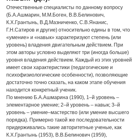
Отечественные специа­листы по данному вопросу
(Б.А.Ашмарин, М.М.Боген, В.В.Белинович,
К.Х.Грантынь, В.Д.Мазниченко, С.В.Янанис,
Г.Н.Сатиров и дру­гие) относительно едины в том, что
«умение» и «навык» характеризуют степень (или
уровень) владения двигательным действием. При
этом авторы условно выделяют три (иногда больше)
уровня владения действием. Каждый из этих уровней
имеет свои характеристики (педагогические и
психофизиологические осо­бенности), по­зволяющие
достаточно точно ска­зать, на каком этапе обучения
находится кон­кретный ученик.
По мнению Б.А.Ашмарина (1990), 1–й уро­вень –
элементарное умение; 2–й уровень – навык; 3–й
уровень – умение–мастерство (или умение высшего
порядка). Примерно такой же последова­тельности
придерживались такие ав­торитетные ученые, как
К.Х.Грантынь (1953), В.В.Белинович (1959),