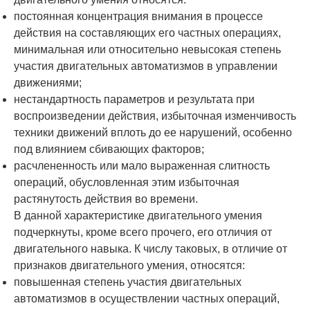
постоянная концентрация внимания в процессе
действия на составляющих его част­ных операциях,
минимальная или относи­тельно невысокая степень
участия двига­тельных автоматизмов в управлении
движениями;
нестандартность параметров и результата при
воспроизведении действия, избыточ­ная изменчивость
техники движений вплоть до ее нарушений, особенно
под влиянием сбивающих факторов;
расчлененность или мало выраженная слитность
операций, обусловленная этим из­быточная
растянутость действия во времени.
В данной характеристике двигательного умения
подчеркнуты, кроме всего прочего, его отличия от
двигательного навыка. К числу таковых, в отличие от
признаков двига­тельного умения, относятся:
повышенная степень участия двигательных
автоматизмов в осуществлении част­ных операций,