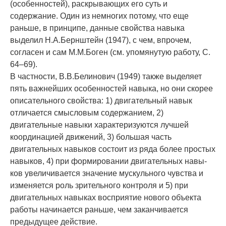
(особенностей), раскрывающих его суть и
содержание. Один из немногих пото­му, что еще
раньше, в принципе, данные свой­ства навыка
выделил Н.А.Бернштейн (1947), с чем, впрочем,
согласен и сам М.М.Боген (см. упомянутую работу, С.
64–69).
В частности, В.В.Белинович (1949) также выделяет
пять важнейших осо­бенностей навыка, но они скорее
описательно­го свойства: 1) двигательный навык
отличает­ся смысловым содержа­нием, 2)
двигательные навыки характеризуются лучшей
координаци­ей движений, 3) большая часть
двигательных навыков состоит из ряда более простых
навы­ков, 4) при формировании двига­тельных навы­
ков увеличивается значение мускульного чув­ства и
изменяется роль зрительного контроля и 5) при
двигательных навыках восприятие но­вого объекта
работы начинается раньше, чем заканчивается
предыдущее действие.