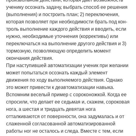
ученику осознать зада­чу, выбрать способ ее решения
(выполнения) и построить план; 2) переключения,
которая позволяет при необходимости брать под кон­
троль выполнение каждого действия и вводить, если
нужно, необходимые уточнения (корректи­вы) или
переключаться на вы­полнение другого действия и 3)
тормозную, позволяющую опре­делить момент
окончания дейст­вия.
При наступившей автоматизации ученик при желании
может попытаться осознать каждый элемент
движения по ходу выполняемого дей­ствия. Однако
это может привести к деавтоматиза­ции навыка.
Вспомним веселый пример с сороконожкой. Когда ее
спросили, что делает ее седьмая и, скажем, сороковая
нога, а шестая и тридцать девятая нога
отталкиваются от поверх­ности, она задумалась и от
слаженной согла­сованной автоматизированной
работы ног не осталось и следа. Вместе с тем, если