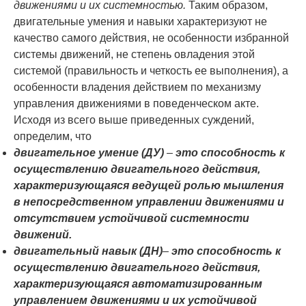
движе­ниями и их системностью.
Таким образом,
двигательные умения и навыки характери­зуют не
качество самого действия, не особенности избранной
системы движений, не сте­пень овладения этой
системой (правильность и четкость ее выполнения), а
особенности владения действием по механизму
управления движениями в поведенческом акте.
Исходя из всего выше приведенных суждений,
определим, что
двигательное умение (ДУ)
–
это способность к
осуществлению двигатель­ного действия,
характеризующаяся ведущей ролью мышления
в непосредственном управ­лении движениями и
отсутствием устойчивой системности
движений.
двигательный навык (ДН)
–
это способность к
осуществлению двигатель­ного действия,
характеризующаяся автоматизированным
управлением движениями и их устойчивой