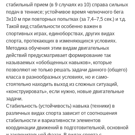
стабильный прием (в 9 случаях из 10) справа сильных
подач в теннисе; устой­чивое время челноч­ного бега
3х10 м при по­вторных попытках (за 7,4–7,5 сек.) и т.д.
Такой вид стабильности особенно важен в
спортивных играх, единоборствах, других видах
спорта, про­текающих в изменяющихся условиях.
Методика обучения этим видам двигательных
действий предусматривает формирование так
называе­мых «обобщенных навыков», которые
позволя­ют не только решать задачи данного (общего)
класса в разнообразных условиях, но и само­
стоятельно находить выход из сложных си­туа­ций,
«конструировать», если нужно, новые дви­гательные
задачи.
Стабильность (устойчивость) навыка (техни­ки) в
различных видах спорта зависит от соот­но­шения
стабильности и вариативности элемен­тов
координации движений в подготовитель­ной, ос­новной
и заключительной фазах. В ви­дах спорта с