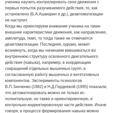
ученика научить контролировать свои движения с
пер­вых попыток разучивае­мого действия, то, как
установлено (Б.А.Ашмарин и др.), деавтоматизации
не наступит.
Когда мы ориентируем внимание ученика на такие
внешние характеристики движения, как направление,
амплитуда, темп, то тогда также не отмечается
деавтоматизации. Последняя, однако, может
возникнуть, когда мы начинаем вмешиваться во
внутреннюю структуру осво­енного двига­тельного
действия (навыка), на­пример, в координацию
сокращений отдель­ных мышечных групп, в
согласованную работу мышечных и вегетативных
компонентов. Эксперименты психологов
В.П.Зинченко (1982) и Н.Д.Гордеевой (1995) показали,
что автомати­зировать можно не только ис­
полнительную, но также и ориентировочную, и
контрольно-кор­ректировочную части действия. Иначе
говоря, в процессе формирования навыка можно