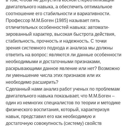
двига­тельного навыка, а обес­печить оптимальное
соотношение его стабильности и вариативно­сти.
Профессор М.М.Боген (1985) называ­ет пять
отличительных особенностей навыка: автомати­
зированный характер, высокая бы­строта действия,
стабильность, прочность и на­дежность. С точки
зрения системного подхода и анализа мы должны
ответить на вопрос: яв­ляются ли данные осо­бенности
необходимыми и достаточными признаками,
раскрывающими данное явление или нет? Возможно
ли умень­шение числа этих признаков или их
необходи­мо расширить?
Сделанный нами анализ работ ученых по про­блемам
двигательного навыка показывает, что М.М.Боген –
один из немногих специалистов по теории и методике
физического воспитания, ко­торый, характеризуя
навык, представил его как необходимую и
достаточную совокупность (си­стему) свойств