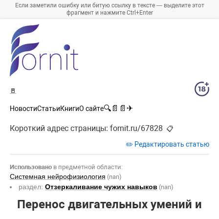
Если заметили ошибку или битую ссылку в тексте — выделите этот
фрагмент и нажмите Ctrl+Enter
🚪
🔍
📄
📄
✈
Новости
Статьи
Книги
О сайте
Короткий адрес страницы:
fornit.ru/67828
📋
✏️ Редактировать статью
Использовано
в предметной области:
Системная нейрофизиология
(nan)
раздел:
Отзеркаливание чужих навыков
(nan)
Перенос двигательных умений и