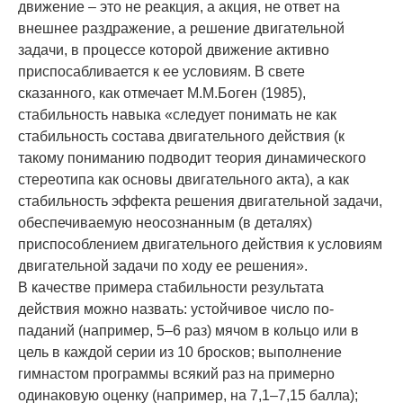
движение – это не реак­ция, а акция, не ответ на
внешнее раздра­жение, а решение двигательной
задачи, в процессе ко­торой движение активно
приспосабливается к ее условиям. В свете
сказанного, как отмечает М.М.Боген (1985),
стабильность навыка «следу­ет понимать не как
стабильность состава двига­тельного действия (к
такому пониманию подво­дит теория динамического
стереотипа как осно­вы двигательного акта), а как
стабильность эф­фекта решения двигательной задачи,
обеспечи­ваемую неосознанным (в деталях)
приспособлением дви­гательного действия к условиям
двига­тельной задачи по ходу ее решения».
В качестве примера стабильности резуль­тата
действия можно назвать: устойчивое число по­
паданий (например, 5–6 раз) мячом в коль­цо или в
цель в каждой серии из 10 бросков; выполнение
гимнастом программы всякий раз на примерно
одинаковую оценку (например, на 7,1–7,15 балла);