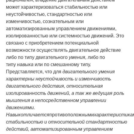
может характеризоваться стабильностью или
неустойчивостью, стандартно­стью или
изменчивостью, сознательным или
автоматизированным управлением движе­ниями,
изолированностью или системностью движений. Это
связано с приобретением по­тенциальной
возможности осуществлять двигательное действие
либо по типу двигатель­ного
умения,
либо по
типу
навыка
или по смешанному типу.
Представляется, что для
двигательного умения
характерны неустойчивость и из­менчивость
двигательного действия, относительная
изолированность движений, а так же ведущая роль
мышления в непосредственном управлении
движениями.
Навык
отличается
противоположными
характеристика
стабильностью и от­носительной стандартностью
действий, автоматизированным управлением