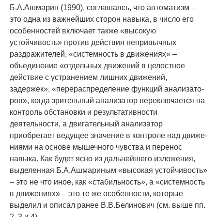
Б.А.Ашмарин (1990), соглашаясь, что авто­матизм –
это одна из важнейших сторон на­выка, в число его
особенностей включает так­же «высокую
устойчивость» против действия непривычных
раздражителей, «системность в движениях» –
объединение «отдельных движе­ний в целостное
действие с устранением лиш­них движений,
задержек», «перераспределение функций анализато­
ров», когда зрительный ана­лизатор переключается на
контроль обстанов­ки и результативности
деятельности, а двига­тельный анализатор
приобретает ведущее зна­чение в контроле над движе­
ниями на основе мышечного чувства и перенос
навыка. Как бу­дет ясно из дальнейшего изложе­ния,
выделен­ная Б.А.Ашмариным «высокая устойчивость»
– это не что иное, как «стабильность», а «систем­ность
в движениях» – это те же особенности, которые
выделил и описал ранее В.В.Белинович (см. выше пп.
2, 3 и 4).