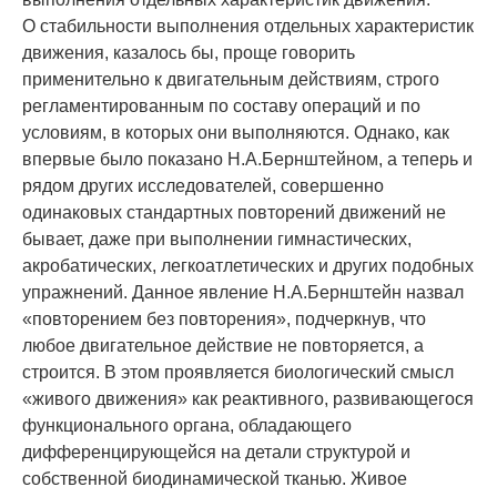
О стабильности выполнения отдельных ха­рактеристик
движения, казалось бы, проще гово­рить
применительно к двигательным дей­ствиям, строго
регламентированным по соста­ву операций и по
условиям, в которых они вы­полняются. Однако, как
впервые было пока­зано Н.А.Бернштейном, а теперь и
рядом дру­гих исследователей, совершенно
одинаковых стандартных повторений движений не
бывает, даже при выполнении гимнастических,
акроба­тических, легкоат­летических и других подобных
упражнений. Данное явление Н.А.Бернштейн на­звал
«повторением без повторения», подчер­кнув, что
любое двигательное действие не по­вторяется, а
строится. В этом проявляется био­логический смысл
«живого движения» как ре­активного, развивающегося
функ­ционального органа, обладающего
дифференцирующейся на детали структурой и
собственной биодинамиче­ской тканью. Живое