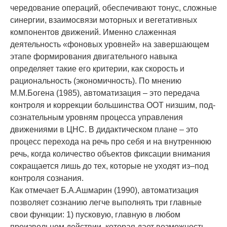
чередование операций, обеспечи­вают тонус, сложные
синергии, взаимосвязи моторных и вегетативных
компонентов движе­ний. Именно слаженная
деятельность «фоно­вых уровней» на за­вершающем
этапе форми­рования двигательного навыка
определяет та­кие его критерии, как ско­рость и
рациональ­ность (экономичность). По мнению
М.М.Богена (1985), автоматизация – это пе­редача
контро­ля и коррекции большинства ООТ низшим, под­
сознательным уровням процесса управления
движениями в ЦНС. В дидактическом плане – это
процесс перехода на речь про себя и на вну­треннюю
речь, когда количество объектов фик­сации внимания
сокращается лишь до тех, кото­рые не уходят из–под
контроля сознания.
Как отмечает Б.А.Ашмарин (1990), автома­тизация
позволяет сознанию легче выполнять три главные
свои функции: 1) пусковую, глав­ную в любом
произвольном действии, кото­рая дает воз­можность