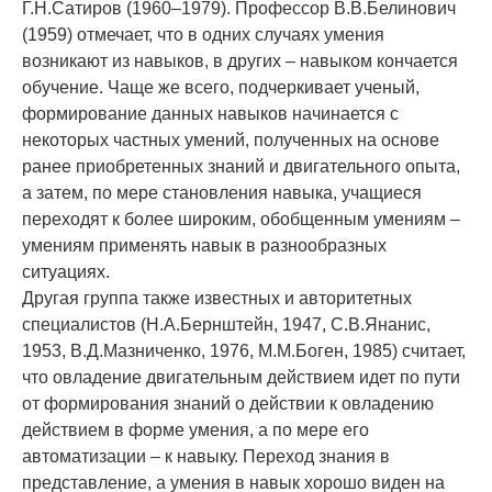
Г.Н.Сатиров (1960–1979). Профессор В.В.Белинович
(1959) отмечает, что в одних случаях умения
возникают из навы­ков, в других – навыком кончается
обучение. Чаще же всего, подчеркивает уче­ный,
формиро­вание данных навыков начинается с
некоторых частных умений, полученных на ос­нове
ранее приобретенных знаний и двигательного опыта,
а затем, по мере становления навыка, учащи­еся
переходят к более широким, обобщенным умениям –
умениям применять навык в разно­образных
ситуациях.
Другая группа также известных и автори­тетных
специалистов (Н.А.Бернштейн, 1947, С.В.Янанис,
1953, В.Д.Мазниченко, 1976, М.М.Боген, 1985) считает,
что овладение двига­тельным действием идет по пути
от формирова­ния знаний о действии к овладению
действием в форме уме­ния, а по мере его
автоматизации – к навыку. Переход знания в
представление, а умения в навык хорошо виден на