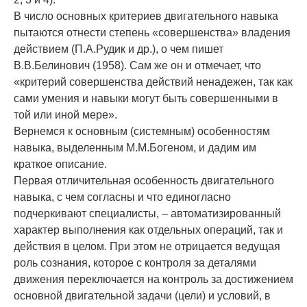
В число основных критериев двигательного навыка
пытаются отнести степень «совершен­ства» владения
действием (П.А.Рудик и др.), о чем пишет
В.В.Белинович (1958). Сам же он и от­мечает, что
«критерий совершенства действий ненадежен, так как
сами умения и навыки могут быть совершенными в
той или иной мере».
Вернемся к основным (системным) особен­ностям
навыка, выделенным М.М.Богеном, и дадим им
краткое описание.
Первая отличительная особенность двига­тельного
навыка, с чем согласны и что едино­гласно
подчеркивают специалисты, – авто­матизированный
характер выполнения как отдельных опера­ций, так и
действия в целом. При этом не отрицается ведущая
роль созна­ния, которое с контроля за деталями
движе­ния переключается на контроль за достиже­нием
основной двигательной задачи (цели) и условий, в