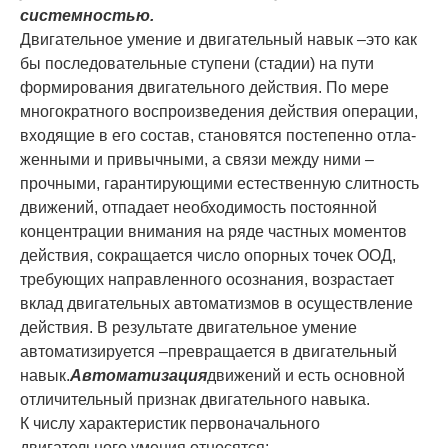
системностью.
Двигательное умение и двигательный навык
–
это как
бы последовательные сту­пени (стадии) на пути
формирования двигательного действия. По мере
многократного воспро­изведения действия операции,
входящие в его состав, стано­вятся постепенно отла­
жен­ными и привычными, а связи между ни­ми
–
прочными, гарантирующими естествен­ную слитность
движе­ний, отпадает необходимость постоянной
концентрации внимания на ряде частных моментов
действия, сокращается число опорных точек ООД,
требующих направленного осознания, возрастает
вклад дви­гательных автоматизмов в осуществление
действия. В результате двигательное умение
автоматизируется
–
превращается в двига­тельный
навык.
Автоматизация
движений и есть основ­ной
отличительный признак дви­гательного навыка.
К числу характеристик первоначального
двигательного умения относятся: