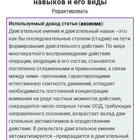
навыков и его виды
Редактировать
Используемый довод статьи (
аксиома
):
Двигательное умение и двигательный навык –это
как бы последовательные сту­пени (стадии) на пути
формирования двигательного действия. По мере
многократного воспро­изведения действия
операции, входящие в его состав, стано­вятся
постепенно отла­жен­ными и привычными, а связи
между ни­ми –прочными, гарантирующими
естествен­ную слитность движе­ний, отпадает
необходимость постоянной концентрации
внимания на ряде частных моментов действия,
сокращается число опорных точек ООД, требующих
направленного осознания, возрастает вклад дви­
гательных автоматизмов в осуществление
действия. В результате двигательное умение
автоматизируется –превращается в двига­тельный