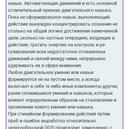
навык. Автоматизация движений и есть основ­ной
отличительный признак дви­гательного навыка.
Пока не сформировался навык, выполняющий
действие вынуж­ден концентрировать сознание не
столько на общей логике достижения намеченной
цели, сколько на частных операциях, входящих в
действие, тратить энергию на контроль и ре­
гулирование всех недостаточно отлаженных
движений и связей между ними, непрерывно
удерживать их в сфере внимания.
Любое двигательное умение или навык
формируется не на пустом месте, а всегда
включает в себя те либо иные компоненты других,
ранее сложившихся умений и навыков, которые
влияют определен­ным образом на становление и
проявление нового умения или навы­ка.
При стихийном форми­ровании действия путем
проб и ошибок выработка относи­тельно
целесообразной ООД происходит замедленно, с