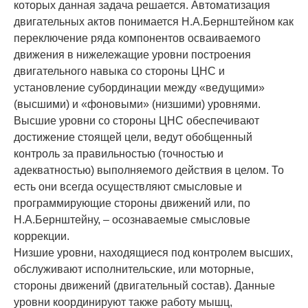
которых данная задача решается. Автоматизация
двигательных актов понима­ет­ся Н.А.Бернштейном как
переключение ряда компонентов осваиваемого
движения в ниже­лежа­щие уровни построения
двигательного на­выка со стороны ЦНС и
установление суборди­нации ме­жду «ведущими»
(высшими) и «фоно­выми» (низшими) уровнями.
Высшие уровни со стороны ЦНС обеспечивают
достижение стоя­щей цели, ведут обобщенный
контроль за пра­вильностью (точностью и
адекватностью) выпол­няемого действия в целом. То
есть они всегда осуществляют смысловые и
программирующие стороны движений или, по
Н.А.Бернштейну, – осознаваемые смысловые
коррекции.
Низшие уровни, находящиеся под контролем высших,
обслуживают исполнительские, или мо­торные,
стороны движений (двигательный со­став). Данные
уровни координируют также ра­боту мышц,