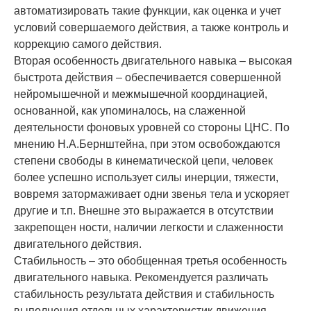
авто­матизировать такие функции, как оценка и учет
условий совершаемого действия, а также кон­троль и
коррекцию самого действия.
Вторая особенность двигательного навыка – высокая
быстрота действия – обеспечивает­ся со­вершенной
нейромышечной и межмышеч­ной координацией,
основанной, как упомина­лось, на слаженной
деятельности фоновых уров­ней со стороны ЦНС. По
мнению Н.А.Бернштейна, при этом освобождаются
степени свободы в ки­нематической цепи, человек
более успешно ис­пользует силы инерции, тяжести,
вовремя затор­маживает одни звенья тела и ускоряет
другие и т.п. Внешне это выражается в отсутствии
закре­пощен ности, наличии легкости и слаженности
двигательного действия.
Стабильность – это обобщенная третья осо­бенность
двигательного навыка. Рекомендуется различать
стабильность результата действия и стабильность
выполнения отдельных ха­рактеристик движения.