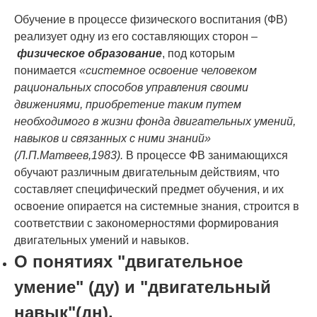
Обучение в процессе физического воспитания (ФВ)
реализует одну из его состав­ляющих сторон
–
физическое образование
, под которым
понимается
«системное освое­ние человеком
рациональных способов управления своими
движениями, приобретение та­ким путем
необходимого в жизни фонда двигательных умений,
навыков и связанных с ними знаний»
(Л.П.Матвеев,1983).
В процессе ФВ занимающихся
обучают различным двигательным действиям, что
составляет специфический предмет обучения, и их
освоение опирается на системные знания, строится в
соответствии с закономерностями формирова­ния
двигательных умений и навыков.
О понятиях "двигательное
умение" (ду) и "двигательный
навык"(дн).