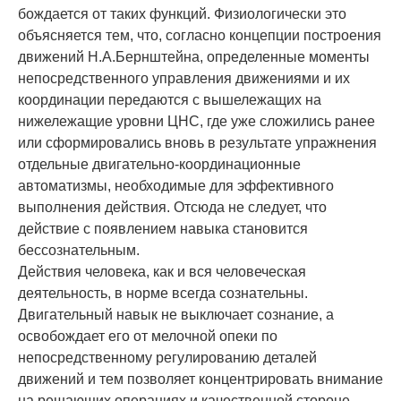
бождается от таких функций. Физиологически это
объясняется тем, что, согласно концеп­ции построения
движений Н.А.Бернштейна, определенные моменты
непосредственного управления движениями и их
координации передаются с вышележащих на
нижележащие уровни ЦНС, где уже сложились ранее
или сформировались вновь в результате упражне­ния
отдельные двигательно-координационные
автоматизмы, необходимые для эффектив­ного
выполнения действия. Отсюда не следует, что
действие с появлением навыка стано­вится
бессознательным.
Действия человека, как и вся человеческая
деятельность, в норме всегда созна­тельны.
Двигательный навык не выключает сознание, а
освобождает его от мелочной опеки по
непосредственному регулированию деталей
движений и тем позволяет концен­трировать внимание
на решающих операциях и качественной стороне