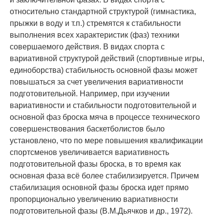
относительно стандартной струк­турой (гимна­стика,
прыжки в воду и т.п.) стре­мятся к стабильности
выполнения всех харак­теристик (фаз) тех­ники
совершаемого действия. В видах спорта с
вариативной структурой дей­ствий (спортивные игры,
единоборства) ста­бильность основной фазы может
повышаться за счет увеличения вариа­тивности
подготови­тельной. Например, при изучении
вариативно­сти и стабильности подготови­тельной и
основ­ной фаз броска мяча в процессе техническо­го
совершенствования баскетболистов было
установлено, что по мере повышения квали­фикации
спортсменов увеличивается вариа­тив­ность
подготовительной фазы броска, в то время как
основная фаза всё более стабили­зируется. Причем
стабилизация основной фазы броска идет прямо
пропорционально увели­чению вариатив­ности
подготовительной фазы (В.М.Дьячков и др., 1972).