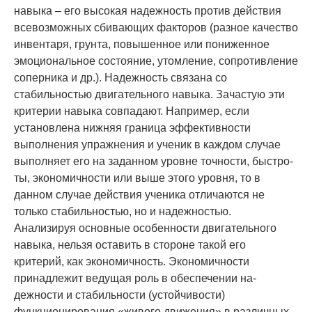
навыка – его высокая надежность против действия
всевозможных сбивающих факторов (разное качество
инвентаря, грунта, повышенное или пониженное
эмоциональное состояние, утомление, сопротивление
соперни­ка и др.). Надеж­ность связана со
стабильностью двигательного навыка. Зачастую эти
критерии навыка совпадают. Например, если
установле­на нижняя граница эффективности
выполнения упражнения и ученик в каждом случае
выпол­няет его на заданном уровне точности, быстро­
ты, экономичности или выше этого уровня, то в
данном случае действия ученика отличаются не
только стабильностью, но и на­дежностью.
Анализируя основные особенности двига­тельного
навыка, нельзя оставить в сторо­не такой его
критерий, как экономичность. Экономичности
принадлежит ведущая роль в обеспечении на­
дежности и стабильности (устой­чивости)
функционирования «живого движения» в различных