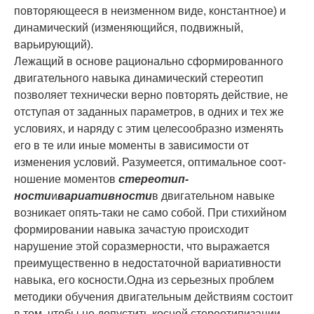
повторяющееся в неизменном виде, константное) и
динамический (из­меняющийся, подвижный,
варьирующий).
Лежащий в основе рационально сформированного
двигательного навыка динамиче­ский стереотип
позволяет технически верно пов­торять действие, не
отступая от заданных параметров, в одних и тех же
условиях, и наряду с этим целесообразно изменять
его в те или иные моменты в зависимости от
изменения условий. Разумеется, оптимальное соот­
ношение моментов
стереотип­
ности
и
вариативности
в двигательном навыке
возни­кает опять-таки не само собой. При стихийном
формировании навыка зачастую происхо­дит
нарушение этой соразмерности, что выражается
преимущественно в недостаточной вариативности
навыка, его косности.Одна из серьезных проблем
методики обучения дви­гательным действиям состоит
в том, чтобы не допустить косной стереотипизации