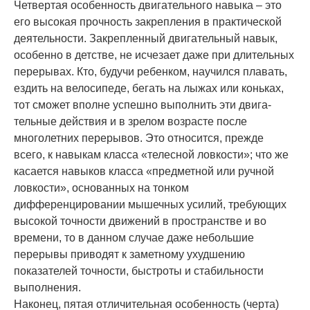
Четвертая особенность двигательного навы­ка – это
его высокая прочность закрепления в практической
деятельности. Закрепленный двигательный навык,
особенно в детстве, не исчезает даже при длительных
перерывах. Кто, будучи ребенком, научился плавать,
ездить на велосипеде, бегать на лыжах или коньках,
тот сможет вполне успешно выполнить эти двига­
тельные действия и в зрелом возрасте после
многолетних перерывов. Это относится, прежде
всего, к навыкам класса «телесной ловкости»; что же
касается навыков класса «предметной или ручной
ловкости», осно­ванных на тонком
дифференцировании мышечных усилий, требу­ющих
высокой точности движе­ний в простран­стве и во
времени, то в данном случае даже не­большие
перерывы приводят к за­метному ухуд­шению
показателей точности, быстроты и ста­бильности
выполнения.
Наконец, пятая отличительная особенность (черта)