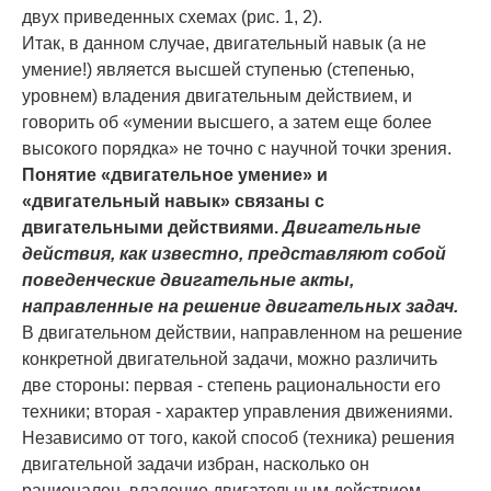
двух приве­денных схемах (рис. 1, 2).
Итак, в данном случае, двигательный навык (а не
умение!) является высшей ступенью (сте­пе­нью,
уровнем) владения двигательным действием, и
говорить об «умении высшего, а за­тем еще более
высокого порядка» не точно с научной точки зрения.
Понятие «двигательное умение» и
«двигательный навык» связаны с
двигательными действиями.
Двигательные
действия, как известно, представляют собой
поведенческие двигательные акты,
направленные на решение двигательных задач.
В двигательном действии, направленном на решение
конкретной двигательной за­дачи, можно различить
две стороны: первая - степень рациональности его
техники; вто­рая - характер управления движениями.
Независимо от того, какой способ (техника) ре­шения
двигательной задачи избран, насколько он
рационален, владение двигательным действием