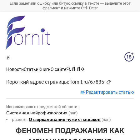
Если заметили ошибку или битую ссылку в тексте — выделите этот
фрагмент и нажмите Ctrl+Enter
🚪
🔍
📄
📄
✈
Новости
Статьи
Книги
О сайте
Короткий адрес страницы:
fornit.ru/67835
📋
✏️ Редактировать статью
Использовано
в предметной области:
Системная нейрофизиология
(nan)
раздел:
Отзеркаливание чужих навыков
(nan)
ФЕНОМЕН ПОДРАЖАНИЯ КАК