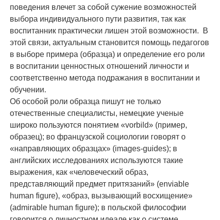
поведения влечет за собой сужение возможностей
выбора индивидуального пути развития, так как
воспитанник практически лишен этой возможности. В
этой связи, актуальным становится помощь педагогов
в выборе примера (образца) и определение его роли
в воспитании ценностных отношений личности и
соответственно метода подражания в воспитании и
обучении.
Об особой роли образца пишут не только
отечественные специалисты, немецкие ученые
широко пользуются понятием «vorbild» (пример,
образец); во французской социологии говорят о
«направляющих образцах» (images-guides); в
английских исследованиях используются такие
выражения, как «человеческий образ,
представляющий предмет притязаний» (enviable
human figure), «образ, вызывающий восхищение»
(admirable human figure); в польской философии
говорится о личностном идеале как о системе