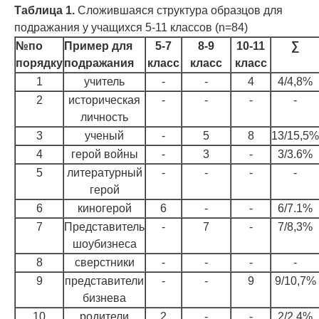
Таблица 1.
Сложившаяся
структура образцов для
подражания у учащихся 5-11 классов (n=84)
№по
Пример для
5-7
8-9
10-11
∑
порядку
подражания
класс
класс
класс
1
учитель
-
-
4
4/4,8%
2
историческая
-
-
-
-
личность
3
ученый
-
5
8
13/15,5%
4
герой войны
-
3
-
3/3.6%
5
литературный
-
-
-
-
герой
6
киногерой
6
-
-
6/7.1%
7
Представитель
-
7
-
7/8,3%
шоубизнеса
8
сверстники
-
-
-
-
9
представители
-
-
9
9/10,7%
бизнева
10
родители
2
-
-
2/2,4%