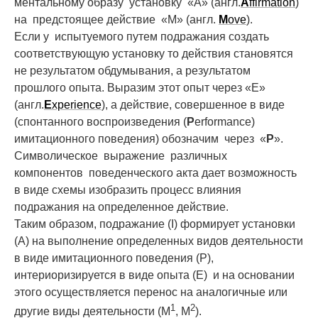
ментальному образу установку «A» (англ.
A
ffirmation
)
на предстоящее действие «M» (англ.
M
ove
).
Если у испытуемого путем подражания создать
соответствующую установку то действия становятся
не результатом обдумывания, а результатом
прошлого опыта. Выразим этот опыт через «E»
(англ.
E
xperience
), а действие, совершенное в виде
(спонтанного воспроизведения (
P
erformance)
имитационного поведения) обозначим через «
Р
».
Символическое выражение различных
компонентов поведенческого акта дает возможность
в виде схемы изобразить процесс влияния
подражания на определенное действие.
Таким образом, подражание (I) формирует установки
(А) на выполнение определенных видов деятельности
в виде имитационного поведения (Р),
интериоризируется в виде опыта (E) и на основании
этого осуществляется перенос на аналогичные или
1
2
другие виды деятельности (M
, M
).