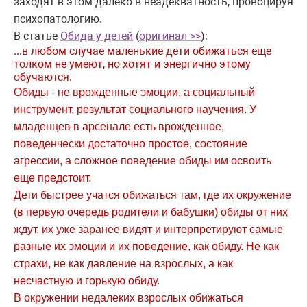
заходят в этом далеко в неадекватность, провоцируя
психопатологию.
В статье
Обида у детей
(
оригинал >>
):
...в любом случае маленькие дети обижаться еще
толком не умеют, но хотят и энергично этому
обучаются.
Обиды - не врожденные эмоции, а социальный
инструмент, результат социального научения. У
младенцев в арсенале есть врожденное,
поведенчески достаточно простое, состояние
агрессии, а сложное поведение обиды им освоить
еще предстоит.
Дети быстрее учатся обижаться там, где их окружение
(в первую очередь родители и бабушки) обиды от них
ждут, их уже заранее видят и интерпретируют самые
разные их эмоции и их поведение, как обиду. Не как
страхи, не как давление на взрослых, а как
несчастную и горькую обиду.
В окружении недалеких взрослых обижаться