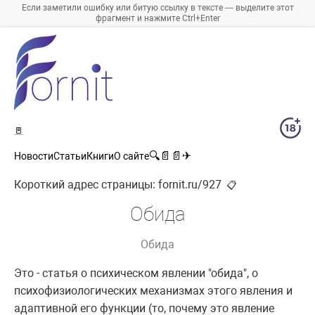
Если заметили ошибку или битую ссылку в тексте — выделите этот
фрагмент и нажмите Ctrl+Enter
🚪
🔍
📄
📄
✈
Новости
Статьи
Книги
О сайте
Короткий адрес страницы:
fornit.ru/927
📋
Обида
Обида
Это - статья о психическом явлении "обида", о
психофизиологических механизмах этого явления и
адаптивной его функции (то, почему это явление