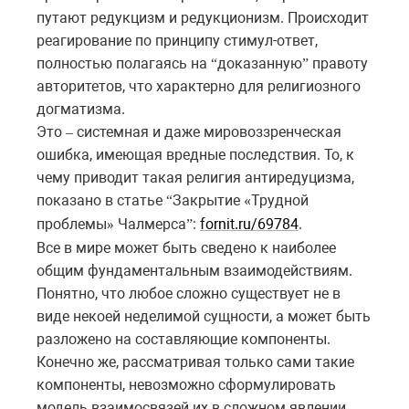
путают редукцизм и редукционизм. Происходит
реагирование по принципу стимул-ответ,
полностью полагаясь на
доказанную
правоту
“
”
авторитетов, что характерно для религиозного
догматизма.
Это
системная и даже мировоззренческая
–
ошибка, имеющая вредные последствия. То, к
чему приводит такая религия антиредуцизма,
показано в статье
Закрытие
Трудной
“
«
проблемы
Чалмерса
:
fornit.ru/69784
.
»
”
Все в мире может быть сведено к наиболее
общим фундаментальным взаимодействиям.
Понятно, что любое сложно существует не в
виде некоей неделимой сущности, а может быть
разложено на составляющие компоненты.
Конечно же, рассматривая только сами такие
компоненты, невозможно сформулировать
модель взаимосвязей их в сложном явлении.