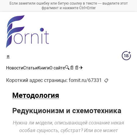
Если заметили ошибку или битую ссылку в тексте — выделите этот
фрагмент и нажмите Ctrl+Enter
🚪
🔍
📄
📄
✈
Новости
Статьи
Книги
О сайте
Короткий адрес страницы:
fornit.ru/67331
📋
Методология
Редукционизм и схемотехника
Нужна ли модели, описывающей сознание некая
особая сущность, субстрат? Или все может