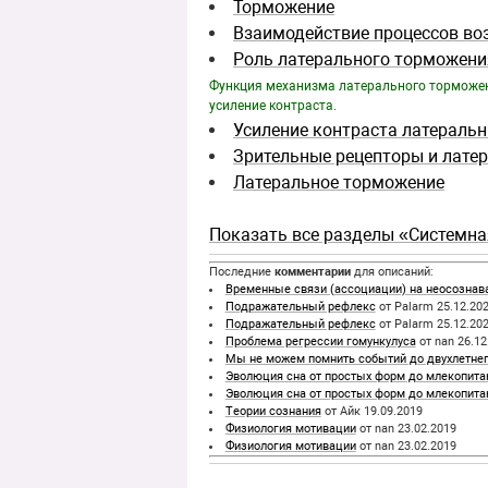
Торможение
Взаимодействие процессов во
Роль латерального торможени
Функция механизма латерального торможени
усиление контраста.
Усиление контраста латерал
Зрительные рецепторы и лате
Латеральное торможение
Показать все разделы «Системн
Последние
комментарии
для описаний:
Временные связи (ассоциации) на неосознав
Подражательный рефлекс
от Palarm 25.12.20
Подражательный рефлекс
от Palarm 25.12.20
Проблема регрессии гомункулуса
от nan 26.12
Мы не можем помнить событий до двухлетнег
Эволюция сна от простых форм до млекопит
Эволюция сна от простых форм до млекопит
Теории сознания
от Айк 19.09.2019
Физиология мотивации
от nan 23.02.2019
Физиология мотивации
от nan 23.02.2019