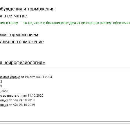
збуждения и торможения
я в сетчатке
я в глазу — та же, что и в большинстве других сенсорных систем: обеспечи
ьным торможением
ральное торможение
ая нейрофизиология»
аемом уровне
от Palarm 04.01.2024
23
23
.2020
о возраста
от nan 11.10.2020
ающих
от nan 24.10.2019
ающих
от Айк 23.10.2019