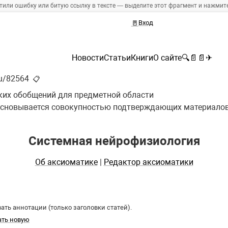
тили ошибку или битую ссылку в тексте — выделите этот фрагмент и нажмите 
🚪
Вход
Новости
Статьи
Книги
О сайте
🔍
📄
📄
✈
ru/82564
📋
ких обобщений для предметной области
сновывается совокупностью подтверждающих материалов
Системная нейрофизиология
Об аксиоматике
|
Редактор аксиоматики
ть аннотации (только заголовки статей).
ать новую