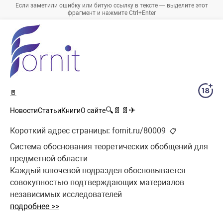
Если заметили ошибку или битую ссылку в тексте — выделите этот
фрагмент и нажмите Ctrl+Enter
🚪
🔍
📄
📄
✈
Новости
Статьи
Книги
О сайте
Короткий адрес страницы:
fornit.ru/80009
📋
Система обоснования теоретических обобщений для
предметной области
Каждый ключевой подраздел обосновывается
совокупностью подтверждающих материалов
независимых исследователей
подробнее >>