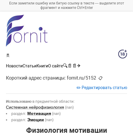
Если заметили ошибку или битую ссылку в тексте — выделите этот
фрагмент и нажмите Ctrl+Enter
🚪
🔍
📄
📄
✈
Новости
Статьи
Книги
О сайте
Короткий адрес страницы:
fornit.ru/5152
📋
✏️ Редактировать статью
Использовано
в предметной области:
Системная нейрофизиология
(nan)
раздел:
Мотивация
(nan)
раздел:
Эмоции
(nan)
Физиология мотивации