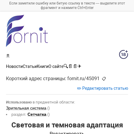
Если заметили ошибку или битую ссылку в тексте — выделите этот
фрагмент и нажмите Ctrl+Enter
🚪
🔍
📄
📄
✈
Новости
Статьи
Книги
О сайте
Короткий адрес страницы:
fornit.ru/45091
📋
✏️ Редактировать статью
Использовано
в предметной области:
Зрительная система
()
раздел:
Сетчатка
()
Световая и темновая адаптация
Редактировать