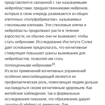
представляется связанной с так называемыми
нейробластами, предшественниками
нейрон
ов,
которые в свою очередь развиваются из общих
клеточных «полуфабрикатов», называемых
стволовыми клетками. Эти стволовые клетки и
нейробласты продолжают расти в течение
взрослости, но обычно они не выживают, чтобы
стать
нейрон
ами. Исследование Института Солка
дает основание предполагать, что когнитивная
стимуляция повышает шансы выживания для
нейробластов, позволяя им стать
19
полноценными
нейрон
ами
.
Из всех применений когнитивных упражнений
особенно многообещающей является их
профилактическая роль, помогающая людям дольше
наслаждаться своим когнитивным здоровьем. Как
житейские наблюдения, так и формальные
исследования показали, что образование дарует
защитный эффект от деменции. Для