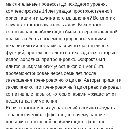
мыслительные процессы до исходного уровня,
компенсировать 14 лет упадка пространственной
ориентации и индуктивного
мышлени
я? Во многих
случаях ответом оказалось «да». Более того,
когнитивная реабилитация была
генерализованн
ой;
она могла быть продемонстрирована многими
независимыми тестами различных когнитивных
функций, причем не только на тех задачах, которые
использовались при тренировке. Эффект был
длительным; у многих участников он мог быть
продемонстрирован через семь лет после
завершения тренировочного цикла. Авторы пришли к
заключению, что тренировочный цикл реактивировал
когнитивные навыки, которые начали «ржаветь» от
недостатка применения.
Если от когнитивных упражнений логично ожидать
терапевтических эффектов, то почему ранние
попытки когнитивной реабилитации эффектов
повреждения мозга имели весьма относительный