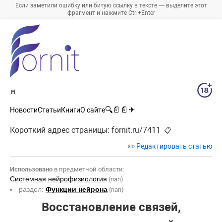
Если заметили ошибку или битую ссылку в тексте — выделите этот
фрагмент и нажмите Ctrl+Enter
🚪
🔍
📄
📄
✈
Новости
Статьи
Книги
О сайте
Короткий адрес страницы:
fornit.ru/7411
📋
✏️ Редактировать статью
Использовано
в предметной области:
Системная нейрофизиология
(nan)
раздел:
Функции нейрона
(nan)
Восстановление связей,