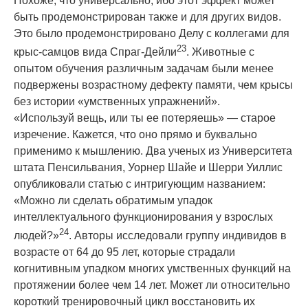
Похоже, что универсально, ибо этот эффект может
быть продемонстрирован также и для других видов.
Это было продемонстрировано Делу с коллегами для
23
крыс-самцов вида Спраг-Дейли
. Животные с
опытом обучения различным задачам были менее
подвержены возрастному дефекту памяти, чем крысы
без истории «умственных упражнений».
«Используй вещь, или ты ее потеряешь» — старое
изречение. Кажется, что оно прямо и буквально
применимо к
мышлени
ю. Два ученых из Университета
штата Пенсильвания, Уорнер Шайе и Шерри Уиллис
опубликовали статью с интригующим названием:
«Можно ли сделать обратимым упадок
интеллектуального функционирования у взрослых
24
людей?»
. Авторы исследовали группу индивидов в
возрасте от 64 до 95 лет, которые страдали
когнитивным упадком многих умственных функций на
протяжении более чем 14 лет. Может ли относительно
короткий тренировочный цикл восстановить их