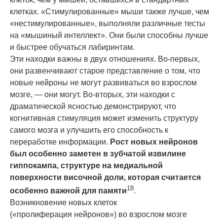
клетках. «Стимулированные» мыши также лучше, чем
«нестимулированные», выполняли различные тесты
на «мышиный интеллект». Они были способны лучше
и быстрее обучаться лабиринтам.
Эти находки важны в двух отношениях. Во-первых,
они развенчивают старое представление о том, что
новые
нейрон
ы не могут развиваться во взрослом
мозге, — они могут. Во-вторых, эти находки с
драматической ясностью демонстрируют, что
когнитивная стимуляция может изменить структуру
самого мозга и улучшить его способность к
переработке информации.
Рост новых
нейрон
ов
был особенно заметен в зубчатой извилине
гиппокампа, структуре на медиальной
поверхности височной доли, которая считается
18
особенно важной для памяти
.
Возникновение новых клеток
(«пролиферация
нейрон
ов») во взрослом мозге