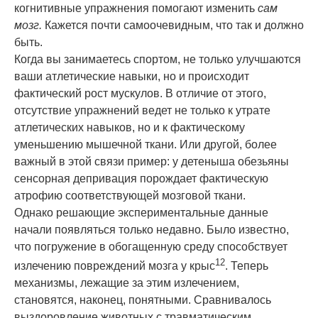
когнитивные упражнения помогают изменить
сам
мозг.
Кажется почти самоочевидным, что так и должно
быть.
Когда вы занимаетесь спортом, не только улучшаются
ваши атлетические навыки, но и происходит
фактический рост мускулов. В отличие от этого,
отсутствие упражнений ведет не только к утрате
атлетических навыков, но и к фактическому
уменьшению мышечной ткани. Или другой, более
важный в этой связи пример: у детеныша обезьяны
сенсорная
деприваци
я порождает фактическую
атрофию соответствующей мозговой ткани.
Однако решающие экспериментальные данные
начали появляться только недавно. Было известно,
что погружение в обогащенную среду способствует
12
излечению повреждений мозга у крыс
. Теперь
механизмы, лежащие за этим излечением,
становятся, наконец, понятными. Сравнивалось
выздоровление животных с травматическим