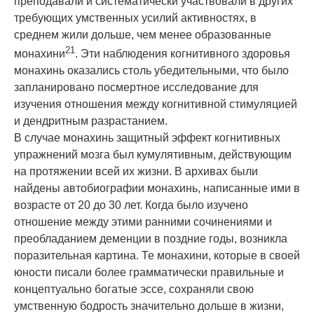
преподавали и систематически участвовали в других
требующих умственных усилий активностях, в
среднем жили дольше, чем менее образованные
21
монахини
. Эти наблюдения когнитивного здоровья
монахинь оказались столь убедительными, что было
запланировано посмертное исследование для
изучения отношения между когнитивной стимуляцией
и
дендрит
ным разрастанием.
В случае монахинь защитный эффект когнитивных
упражнений мозга был кумулятивным, действующим
на протяжении всей их жизни. В архивах были
найдены автобиографии монахинь, написанные ими в
возрасте от 20 до 30 лет. Когда было изучено
отношение между этими ранними сочинениями и
преобладанием деменции в поздние годы, возникла
поразительная картина. Те монахини, которые в своей
юности писали более грамматически правильные и
концептуально богатые эссе, сохраняли свою
умственную бодрость значительно дольше в жизни,