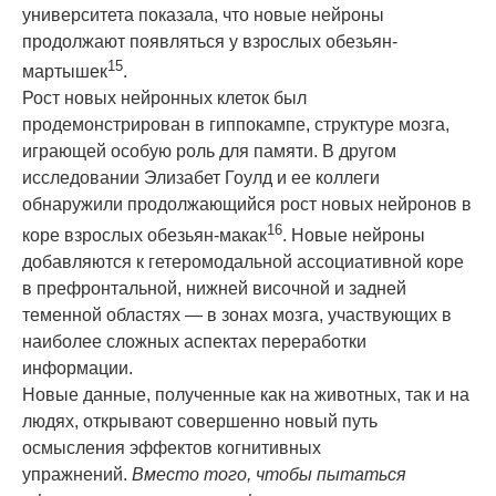
университета показала, что новые
нейрон
ы
продолжают появляться у взрослых обезьян-
15
мартышек
.
Рост новых
нейрон
ных клеток был
продемонстрирован в гиппокампе, структуре мозга,
играющей особую роль для памяти. В другом
исследовании Элизабет Гоулд и ее коллеги
обнаружили продолжающийся рост новых
нейрон
ов в
16
коре взрослых обезьян-макак
. Новые
нейрон
ы
добавляются к гетеромодальной ассоциативной коре
в префронтальной, нижней височной и задней
теменной областях — в зонах мозга, участвующих в
наиболее сложных аспектах переработки
информации.
Новые данные, полученные как на животных, так и на
людях, открывают совершенно новый путь
о
смысл
ения эффектов когнитивных
упражнений.
Вместо того, чтобы пытаться