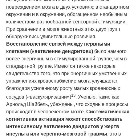
повреждением мозга в двух условиях: в стандартном
окружении и в окружении, обогащенном необычным
количеством разнообразной сенсорной стимуляции.
При сравнении в мозге животных этих двух групп
обнаружились удивительные различия.
Восстановление связей между нервными
клетками («ветвление
дендрит
ов»)
было намного
более
энерги
чным в стимулированной группе, чем в
стандартной группе. Имеются также некоторые
свидетельства того, что при
энерги
чных умственных
упражнениях кровоснабжение мозга улучшается
благодаря усиленному росту малых кровеносных
13
сосудов («васкуляризации»)
. Ученые, такие как
Арнольд Шайбель, убеждены, что сходные процессы
происходят в человеческом мозге.
Систематическая
когнитивная активация может способствовать
интенсивному ветвлению
дендрит
ов у жертв
инсульта или черепно-мозговой травмы
; это в