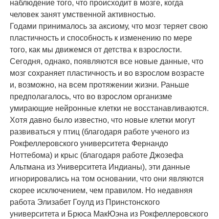
наблюдение того, что происходит в мозге, когда
человек занят умственной активностью.
Годами принималось за
аксиом
у, что мозг теряет свою
пластичность и способность к изменению по мере
того, как мы движемся от детства к взрослости.
Сегодня, однако, появляются все новые данные, что
мозг сохраняет пластичность и во взрослом возрасте
и, возможно, на всем протяжении жизни. Раньше
предполагалось, что во взрослом организме
умирающие
нейрон
ные клетки не восстанавливаются.
Хотя давно было известно, что новые клетки могут
развиваться у птиц (благодаря работе ученого из
Рокфеллеровского университета Фернандо
Ноттебома) и крыс (благодаря работе Джозефа
Альтмана из Университета Индианы), эти данные
игнорировались на том основании, что они являются
скорее исключением, чем правилом. Но недавняя
работа Элизабет Гоулд из Принстонского
университета и Брюса МакЮэна из Рокфеллеровского