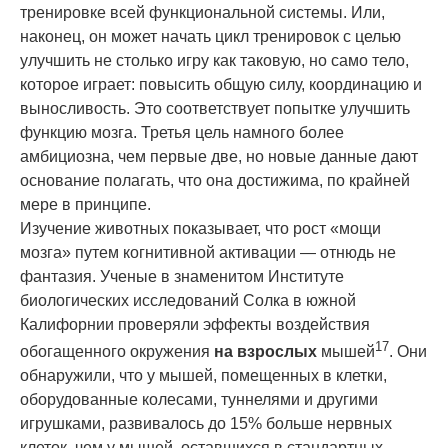
тренировке всей функциональной системы. Или,
наконец, он может начать цикл тренировок с целью
улучшить не столько игру как таковую, но само тело,
которое играет: повысить общую силу, координацию и
выносливость. Это соответствует попытке улучшить
функцию мозга. Третья цель намного более
амбициозна, чем первые две, но новые данные дают
основание полагать, что она достижима, по крайней
мере в принципе.
Изучение животных показывает, что рост «мощи
мозга» путем когнитивной активации — отнюдь не
фантазия. Ученые в знаменитом Институте
биологических исследований Солка в южной
Калифорнии проверяли эффекты воздействия
17
обогащенного окружения
на взрослых
мышей
. Они
обнаружили, что у мышей, помещенных в клетки,
оборудованные колесами, туннелями и другими
игрушками, развивалось до 15% больше нервных
клеток, чем у мышей, оставшихся в стандартных