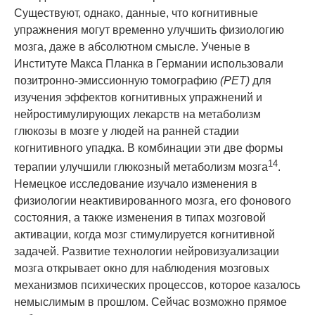
Существуют, однако, данные, что когнитивные
упражнения могут временно улучшить физиологию
мозга, даже в абсолютном
смысл
е. Ученые в
Институте Макса Планка в Германии использовали
позитронно-эмиссионную томографию
(
PET)
для
изучения эффектов когнитивных упражнений и
нейростимулирующих лекарств на метаболизм
глюкозы в мозге у людей на ранней стадии
когнитивного упадка. В комбинации эти две формы
14
терапии улучшили глюкозный метаболизм мозга
.
Немецкое исследование изучало изменения в
физиологии неактивированного мозга, его фонового
состояния, а также изменения в типах мозговой
активации, когда мозг стимулируется когнитивной
задачей. Развитие технологии нейровизуализации
мозга открывает окно для наблюдения мозговых
механизмов
психи
ческих процессов, которое казалось
немыслимым в прошлом. Сейчас возможно прямое