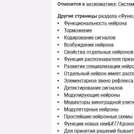
Относится к
аксиоматике: Систе
Другие страницы
раздела «Функ
Функциональность нейрона
Торможение
Кодирование сигналов
Возбуждение нейрона
Свойства отдельных нейронов
Функция распознавателя приз
Развитие специализации нейр
Отдельный нейрон имеет расп
Элементарное звено рефлекса 
Детектирование сигналов
Модулирующие нейроны
Медиаторы виноградной улит
Модуляторные нейроны
Простейшие нейронные схемы
Функции новых неи&#774;роно
Для принятия решений бывает 