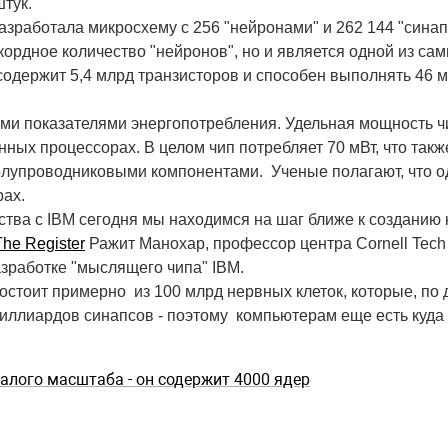
штук.
разработала микросхему с 256 "нейронами" и 262 144 "сина
ордное количество "нейронов", но и является одной из сам
держит 5,4 млрд транзисторов и способен выполнять 46 м
и показателями энергопотребления. Удельная мощность чип
нных процессорах. В целом чип потребляет 70 мВт, что так
лупроводниковыми компонентами. Ученые полагают, что о
рах.
ества с IBM сегодня мы находимся на шаг ближе к созданию
The Register
Ражит Манохар, профессор центра Cornell Tech
зработке "мыслящего чипа" IBM.
состоит примерно из 100 млрд нервных клеток, которые, по
ллиардов синапсов - поэтому компьютерам еще есть куда 
алого масштаба - он содержит 4000 ядер