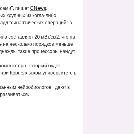
псами", пишет
CNews
.
ых крупных из когда-либо
лрд "синаптических операций" в
а составляет 20 мВт/см2, что на
же на несколько порядков меньше
днажды такие процессоры найдут
 компьютера, который будет
 при Корнелльском университете в
 данным нейробиологов, дают в
развиваться.