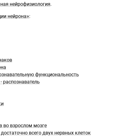
мная нейрофизиология
.
ции нейрона»
:
наков
она
ознавательную функциональность
- распознаватель
ки
в во взрослом мозге
достаточно всего двух нервных клеток