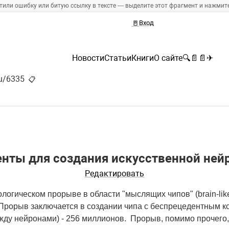
тили ошибку или битую ссылку в тексте — выделите этот фрагмент и нажмите 
🚪
Вход
Новости
Статьи
Книги
О сайте
🔍
📄
📄
✈
ru/6335
📋
нты для создания искусственной ней
Редактировать
логическом прорыве в области "мыслящих чипов" (brain-lik
Прорыв заключается в создании чипа с беспрецедентным ко
жду нейронами) - 256 миллионов. Прорыв, помимо прочего