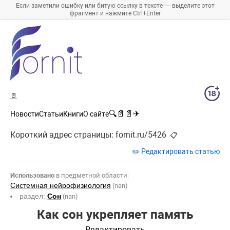
Если заметили ошибку или битую ссылку в тексте — выделите этот
фрагмент и нажмите Ctrl+Enter
🚪
🔍
📄
📄
✈
Новости
Статьи
Книги
О сайте
Короткий адрес страницы:
fornit.ru/5426
📋
✏️ Редактировать статью
Использовано
в предметной области:
Системная нейрофизиология
(nan)
раздел:
Сон
(nan)
Как сон укрепляет память
Редактировать