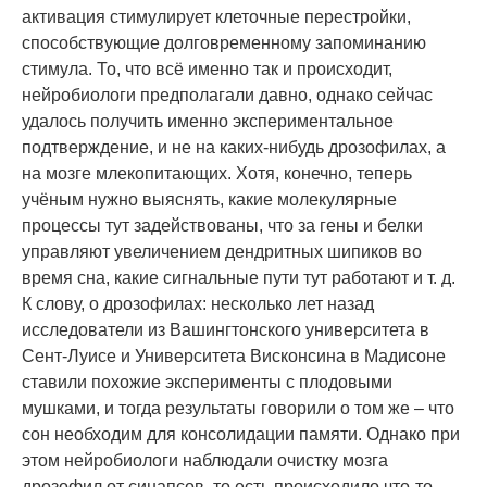
активация стимулирует клеточные перестройки,
способствующие долговременному запоминанию
стимула. То, что всё именно так и происходит,
нейробиологи предполагали давно, однако сейчас
удалось получить именно экспериментальное
подтверждение, и не на каких-нибудь дрозофилах, а
на мозге млекопитающих. Хотя, конечно, теперь
учёным нужно выяснять, какие молекулярные
процессы тут задействованы, что за гены и белки
управляют увеличением дендритных шипиков во
время сна, какие сигнальные пути тут работают и т. д.
К слову, о дрозофилах: несколько лет назад
исследователи из Вашингтонского университета в
Сент-Луисе и Университета Висконсина в Мадисоне
ставили похожие эксперименты с плодовыми
мушками, и тогда результаты говорили о том же – что
сон необходим для консолидации памяти. Однако при
этом нейробиологи наблюдали очистку мозга
дрозофил от синапсов, то есть происходило что-то