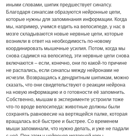
иными словами, шипик предшествует синапсу.
Благодаря синапсам образуются нейронные цепи,
которые нужны для запоминания информации. Когда
мы, например, учимся ездить на велосипеде, у нас в
мозге складываются новые нервные цепи, которые
возникли в ответ на необходимость по-новому
координировать мышечные усилия. Потом, когда мы
снова садимся на велосипед, эти нервные цепи снова
включаются – если, конечно, они по какой-то причине
не распались, если синапсы между нейронами не
исчезли. Возвращаясь к дендритным шипикам, можно
сказать, что они свидетельствуют о реакции нейрона
на новую информацию и о готовности её запомнить.
Собственно, мышам в эксперименте устроили тоже
что-то вроде велосипеда: животные должны были
сохранять равновесие на вертящейся палке, которая
вращалась всё быстрее и быстрее. Со временем
мыши запоминали, что нужно делать, и уже не падали
с неё. При этом у нейронов моторной коры