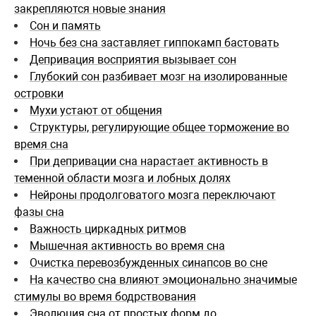
закрепляются новые знания
Сон и память
Ночь без сна заставляет гиппокамп бастовать
Депривация восприятия вызывает сон
Глубокий сон разбивает мозг на изолированные
островки
Мухи устают от общения
Структуры, регулирующие общее торможение во
время сна
При депривации сна нарастает активность в
теменной области мозга и лобных долях
Нейроны продолговатого мозга переключают
фазы сна
Важность циркадных ритмов
Мышечная активность во время сна
Очистка перевозбужденных синапсов во сне
На качество сна влияют эмоционально значимые
стимулы во время бодрствования
Эволюция сна от простых форм до