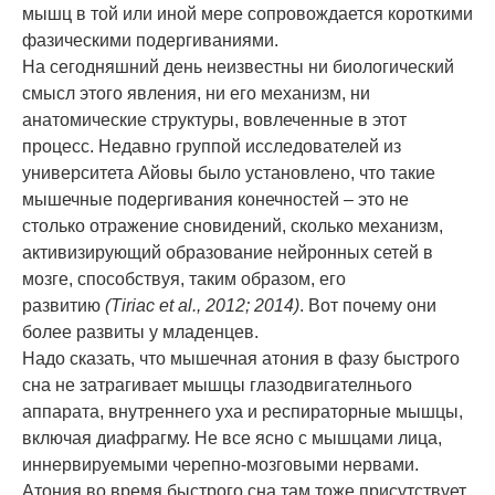
мышц в той или иной мере сопровождается короткими
фазическими подергиваниями.
На сегодняшний день неизвестны ни биологический
смысл этого явления, ни его механизм, ни
анатомические структуры, вовлеченные в этот
процесс. Недавно группой исследователей из
университета Айовы было установлено, что такие
мышечные подергивания конечностей – это не
столько отражение сновидений, сколько механизм,
активизирующий образование нейронных сетей в
мозге, способствуя, таким образом, его
развитию
(
Tiriac
et
al., 2012; 2014)
. Вот почему они
более развиты у младенцев.
Надо сказать, что мышечная атония в фазу быстрого
сна не затрагивает мышцы глазодвигателнього
аппарата, внутреннего уха и респираторные мышцы,
включая диафрагму. Не все ясно с мышцами лица,
иннервируемыми черепно-мозговыми нервами.
Атония во время быстрого сна там тоже присутствует,