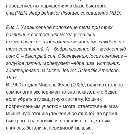
поведенческих нарушениях в фазе быстрого
сна
(
REM
sleep
behavior
disorder, сокращенно
RBD)
.
Рис.1. Характерное положение тела при трех
различных состояниях мозга у кошек и
схематическое изображение механизма каждого из
трех состояний: А – бодрствование; В – медленный
сон; С – быстрый сон. Обозначения:
locus
coeruleus –
голубое пятно;
raphe
system –ядра шва. Источник
:
адоптировано
из
Michel Jouvet, Scientific American,
1967.
В 1960х годах Мишель Жуве
(1925)
, один из столпов
сомнологии экспериментально показал, что будет,
если убрать эту защитную систему. Кошки с
поврежденным участком мозга, ответственным за
мышечную атонию
(подголубое пятно)
, во время
быстрого сна воочию исполняли все то, что им
снилось: бегали за невидимой мышью,