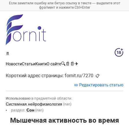
Если заметили ошибку или битую ссылку в тексте — выделите этот
фрагмент и нажмите Ctrl+Enter
🚪
🔍
📄
📄
✈
Новости
Статьи
Книги
О сайте
Короткий адрес страницы:
fornit.ru/7270
📋
✏️ Редактировать статью
Использовано
в предметной области:
Системная нейрофизиология
(nan)
раздел:
Сон
(nan)
Мышечная активность во время