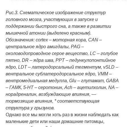
Рис.3. Схематическое изображение структур
головного мозга, участвующих в запуске и
поддержании быстрого сна, а также в развитии
мышечной атонии (выделено красным).
Обозначения:
cortex – моторная кора,
CAN –
центральное ядро амигдалы,
PAG –
околоводопроводное серое вещество,
LC – голубое
пятно,
DR – ядра шва,
PPT – педункулопонтийное
ядро,
LDT – латеродорсальный тегментум,
vSLD –
вентральное сублатеродорсальное ядро,
VMM –
вентромедиальная медулла,
Glu – глутамат,
GABA
– ГАМК, 5-
HT – серотонин,
Ach – ацетилхолин,
NA –
норадреналин, возбуждающие влияния, —
тормозящие влияния, * соответствующая
структура у грызунов.
Однако все мы могли хоть раз в жизни наблюдать как
маленькие дети или наши домашние питомцы,