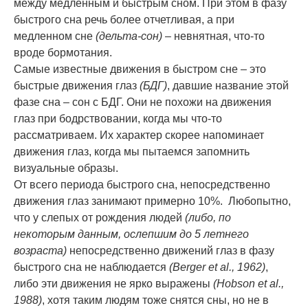
между медленным и быстрым сном. При этом в фазу
быстрого сна речь более отчетливая, а при
медленном сне
(дельта-сон)
– невнятная, что-то
вроде бормотания.
Самые известные движения в быстром сне – это
быстрые движения глаз
(БДГ)
, давшие название этой
фазе сна – сон с БДГ. Они не похожи на движения
глаз при бодрствовании, когда мы что-то
рассматриваем. Их характер скорее напоминает
движения глаз, когда мы пытаемся запомнить
визуальные образы.
От всего периода быстрого сна, непосредственно
движения глаз занимают примерно 10%. Любопытно,
что у слепых от рождения людей
(либо, по
некоторым данным, ослепшим до 5 летнего
возраста)
непосредственно движений глаз в фазу
быстрого сна не наблюдается
(
Berger
et
al., 1962)
,
либо эти движения не ярко выражены
(
Hobson
et
al.,
1988)
, хотя таким людям тоже снятся сны, но не в