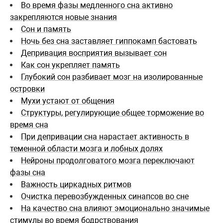
Во время фазы медленного сна активно
закрепляются новые знания
Сон и память
Ночь без сна заставляет гиппокамп бастовать
Депривация восприятия вызывает сон
Как сон укрепляет память
Глубокий сон разбивает мозг на изолированные
островки
Мухи устают от общения
Структуры, регулирующие общее торможение во
время сна
При депривации сна нарастает активность в
теменной области мозга и лобных долях
Нейроны продолговатого мозга переключают
фазы сна
Важность циркадных ритмов
Очистка перевозбужденных синапсов во сне
На качество сна влияют эмоционально значимые
стимулы во время бодрствования