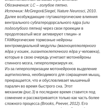
Обозначения:
LC
– голубое пятно.
Источник:
McGregor
&
Siegel
,
Nature
Neurosci
, 2010.
Далее возбуждающие глутаматергические влияния
вентрального сублатеродорсального ядра
(или
подголубого пятна)
через свои проекции в
продолговатый мозг активируют глицин- и
ГАМКергические тормозные нейроны
вентромедиальной медуллы
(магноцеллюлярного
ядра у кошек, гигантоклеточного ядра у человека)
,
которые в свою очередь угнетают мотонейроны
спинного мозга, гиперполяризируя их.
Из-за гиперполяризации мотонейронов выделение
ацетилхолина, необходимого для сокращения мышц,
прекращается, что и обусловливает мышечный
паралич во время быстрого сна. Этот
механизм
(рис.3)
в последнее время ставится под
сомнение и рассматривается только как часть более
сложного процесса
(
Brooks,
Peever, 2012)
. Его