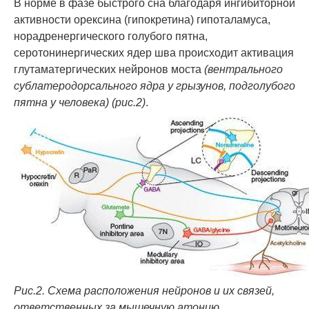
В норме в фазе быстрого сна благодаря ингибиторной
активности орексина (гипокретина) гипоталамуса,
норадренергического голубого пятна,
серотонинергических ядер шва происходит активация
глутаматергических нейронов моста
(вентрального
сублатеродорсального ядра у грызунов, подголубого
пятна у человека)
(рис.2)
.
Рис.2.
Схема расположения нейронов и их связей,
ответственных за мышечную атонию.