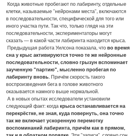
Когда животные пробегают по лабиринту, отдельные
клетки, называемые "нейронами места", включаются
в последовательности, специфической для того или
иного участка пути. Так что, только глядя на эти
последовательности, экспериментаторы могут
сказать — в какой части лабиринта находится крыса.
Предыдущая работа Уилсона показала, что
во время
сна у крыс активируются точно те же нейронные
последовательности, словно грызун вспоминает
заученную "партию", мысленно пробегая по
лабиринту вновь
. Причём скорость такого
воспроизведения бега в голове животного
оказывается намного выше нормальной.
А в новых опытах исследователи установили
следующий факт: когда
крыса останавливается на
перекрёстке, не зная, куда повернуть, она точно
так же включает ускоренную перемотку
воспоминаний лабиринта, причём как в прямом,
так и в обратном порядке
. Эти "записи", словно сон