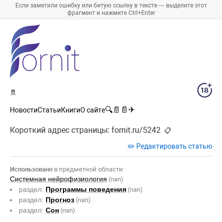
Если заметили ошибку или битую ссылку в тексте — выделите этот
фрагмент и нажмите Ctrl+Enter
🚪
🔍
📄
📄
✈
Новости
Статьи
Книги
О сайте
Короткий адрес страницы:
fornit.ru/5242
📋
✏️ Редактировать статью
Использовано
в предметной области:
Системная нейрофизиология
(nan)
раздел:
Программы поведения
(nan)
раздел:
Прогноз
(nan)
раздел:
Сон
(nan)