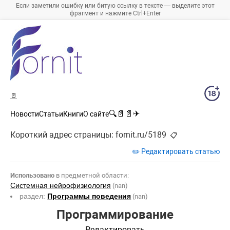
Если заметили ошибку или битую ссылку в тексте — выделите этот
фрагмент и нажмите Ctrl+Enter
🚪
🔍
📄
📄
✈
Новости
Статьи
Книги
О сайте
Короткий адрес страницы:
fornit.ru/5189
📋
✏️ Редактировать статью
Использовано
в предметной области:
Системная нейрофизиология
(nan)
раздел:
Программы поведения
(nan)
Программирование
Редактировать