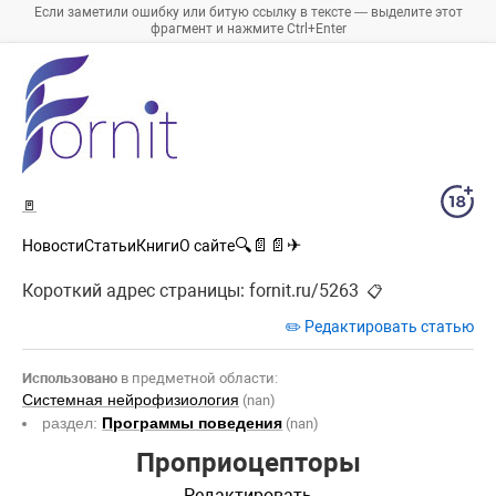
Если заметили ошибку или битую ссылку в тексте — выделите этот
фрагмент и нажмите Ctrl+Enter
🚪
🔍
📄
📄
✈
Новости
Статьи
Книги
О сайте
Короткий адрес страницы:
fornit.ru/5263
📋
✏️ Редактировать статью
Использовано
в предметной области:
Системная нейрофизиология
(nan)
раздел:
Программы поведения
(nan)
Проприоцепторы
Редактировать