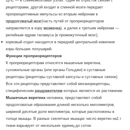
ЦНС — в спинномозговых узлах. Один их отросток связан с
рецепторами, другой входит в спинной мозги передает
проприоцептивные импульсы ко вторым нейронам в
продолговатый мозг
(часть путей от проприорецепторов
направляется в кору
мозжечка
), а далее к третьим нейронам —
релейным ядрам таламуса (в промежуточный мозг);
корковый отдел находится в передней центральной извилине
коры больших полушарий.
Функции проприорецепторов
К проприорецепторам относятся мышечные веретена,
сухожильные органы (или органы Гольджи) и суставные
рецепторы (рецепторы суставной капсулы и суставных связок).
Все эти рецепторы представляют собой механорецепторы,
специфическим
раздражителем
которых является их растяжение.
Мышечные веретена
человека, представляют собой
продолговатые образования длиной несколько миллиметров,
шириной десятые доли миллиметра, которые расположены в
толще мышцы. В разных скелетных мышцах число веретен на1 г
ткани варьирует от нескольких единиц до сотни.