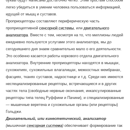
буквы будут написаны достаточно четко. Этим простым способом
легко убедиться в умении человека пользоваться информацией,
идущей от мышц и суставов.
Проприоцепторы составляют периферическую часть
проприоцептивной
сенсорной системы
, или
двигательного
анализатора
. Вместе с тем, несмотря на то, что миллионы людей
ежедневно пользуются услугами этого анализатора, мы до
сегодняшнего дня знаем сравнительно мало о его деятельности.
Это особенно касается работы коркового отдела двигательного
анализатора. Внутренние проприоцепторы находятся в мышцах,
сухожилиях, сухожильных влагалищах, межкостных мембранах,
фасциях, тканях суставов, надкостнице и т.д. Среди них имеются
неспециализированные рецепторы, встречающиеся и в других
частях тела (свободные нервные окончания, инкапсулированные
рецепторы типа телец Руффини и Пачини), и специализированные
— мышечные веретена и сухожильные органы (или рецепторы)
Гольджи.
Двигательный, или кинестетический, анализатор
(мышечная
сенсорная система
)
обеспечивает формирование так