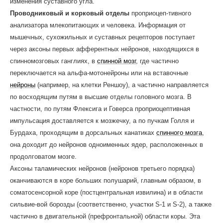
изменения суставного угла.
Проводниковый и корковый отделы
проприоцеп-тивного
анализатора млекопитающих и человека. Информация от
мышечных, сухожильных и суставных рецепторов поступает
через аксоны первых афферентных нейронов, находящихся в
спинномозговых ганглиях, в
спинной мозг
, где частично
переключается на альфа-мотонейроны или на вставочные
нейроны
(например, на клетки Реншоу), а частично направляется
по восходя­щим путям в высшие отделы головного мозга. В
частности, по путям Флексига и Говерса проприоцептивная
импульсация доставляется к мозжечку, а по пучкам Голля и
Бурдаха, проходящим в дорсальных канатиках
спинного мозга
,
она доходит до нейронов одноименных ядер, расположенных в
продолговатом мозге.
Аксоны таламических нейронов (нейронов третьего порядка)
оканчиваются в коре больших полушарий, главным образом, в
соматосенсорной коре (постцентральная извилина) и в области
сильвие-вой борозды (соответственно, участки S-1 и S-2), а также
частично в двигательной (префронтальной) области коры. Эта