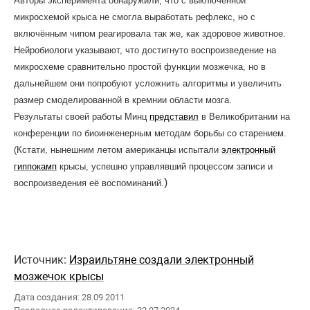
Авторы эксперимента обнаружили, что с выключенной
микросхемой крыса не смогла выработать рефлекс, но с
включённым чипом реагировала так же, как здоровое животное.
Нейробиологи указывают, что достигнуто воспроизведение на
микросхеме сравнительно простой функции мозжечка, но в
дальнейшем они попробуют усложнить алгоритмы и увеличить
размер смоделированной в кремнии области мозга.
Результаты своей работы Минц
представил
в Великобритании на
конференции по биоинженерным методам борьбы со старением.
(Кстати, нынешним летом американцы испытали
электронный
гиппокамп
крысы, успешно управлявший процессом записи и
)
воспроизведения её воспоминаний.
Источник:
Израильтяне создали электронный
мозжечок крысы
Дата создания: 28.09.2011