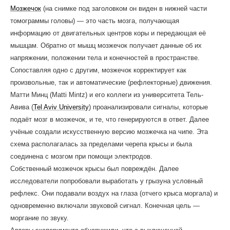
Мозжечок
(на снимке под заголовком он виден в нижней части
томограммы головы) — это часть мозга, получающая
информацию от двигательных центров коры и передающая её
мышцам. Обратно от мышц мозжечок получает данные об их
напряжении, положении тела и конечностей в пространстве.
Сопоставляя одно с другим, мозжечок корректирует как
произвольные, так и автоматические (рефлекторные) движения.
Матти Минц (Matti Mintz) и его коллеги из университета Тель-
Авива (
Tel Aviv University
) проанализировали сигналы, которые
подаёт мозг в мозжечок, и те, что генерируются в ответ. Далее
учёные создали искусственную версию мозжечка на чипе. Эта
схема располагалась за пределами черепа крысы и была
соединена с мозгом при помощи электродов.
Собственный мозжечок крысы был повреждён. Далее
исследователи попробовали выработать у грызуна условный
рефлекс. Они подавали воздух на глаза (отчего крыса моргала) и
одновременно включали звуковой сигнал. Конечная цель —
моргание по звуку.