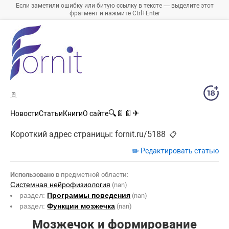
Если заметили ошибку или битую ссылку в тексте — выделите этот
фрагмент и нажмите Ctrl+Enter
🚪
🔍
📄
📄
✈
Новости
Статьи
Книги
О сайте
Короткий адрес страницы:
fornit.ru/5188
📋
✏️ Редактировать статью
Использовано
в предметной области:
Системная нейрофизиология
(nan)
раздел:
Программы поведения
(nan)
раздел:
Функции мозжечка
(nan)
Мозжечок и формирование